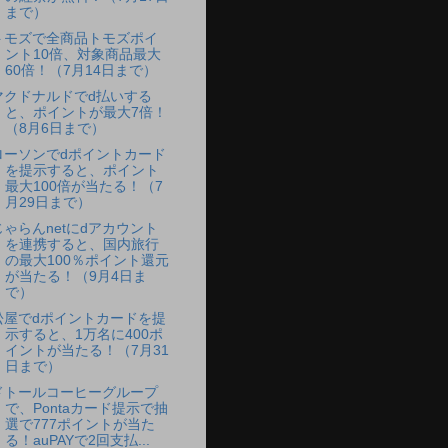
まで）
トモズで全商品トモズポイ
ント10倍、対象商品最大
60倍！（7月14日まで）
マクドナルドでd払いする
と、ポイントが最大7倍！
（8月6日まで）
ローソンでdポイントカード
を提示すると、ポイント
最大100倍が当たる！（7
月29日まで）
じゃらんnetにdアカウント
を連携すると、国内旅行
の最大100％ポイント還元
が当たる！（9月4日ま
で）
松屋でdポイントカードを提
示すると、1万名に400ポ
イントが当たる！（7月31
日まで）
ドトールコーヒーグループ
で、Pontaカード提示で抽
選で777ポイントが当た
る！auPAYで2回支払...