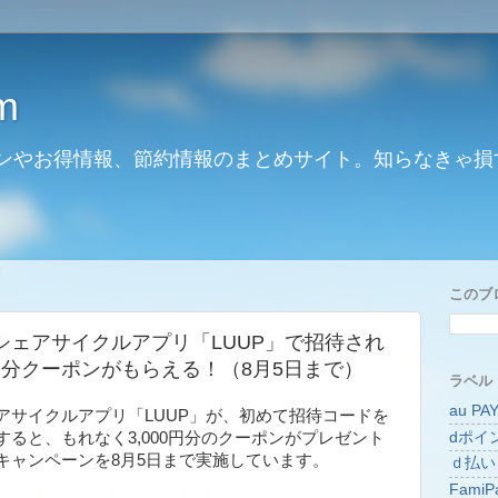
m
ンやお得情報、節約情報のまとめサイト。知らなきゃ損
このブ
シェアサイクルアプリ「LUUP」で招待され
0円分クーポンがもらえる！（8月5日まで）
ラベル
au PA
アサイクルアプリ「LUUP」が、初めて招待コードを
dポイ
ると、もれなく3,000円分のクーポンがプレゼント
キャンペーンを8月5日まで実施しています。
ｄ払い
FamiP