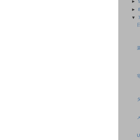
►
►
▼