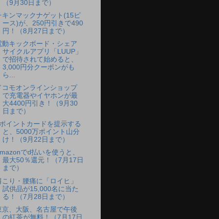
（9月30日まで）
チキンマックナゲット(15ピ
ース)が、250円引きで490
円！（8月27日まで）
電動キックボード・シェア
サイクルアプリ「LUUP」
で招待されて始めると、
3,000円分クーポンがも
ら...
ドコモオンラインショップ
で充電器やイヤホンが最
大4400円引き！（9月30
日まで）
dポイントカードを提示する
と、5000万ポイント山分
け！（9月22日まで）
Amazonでd払いを使うと、
最大50％還元！（7月17日
まで）
肩こり・腰痛に「ロイヒ」
試供品が15,000名に当た
る！（7月28日まで）
東京、大阪、名古屋で午後
の紅茶が無料！（7月17日