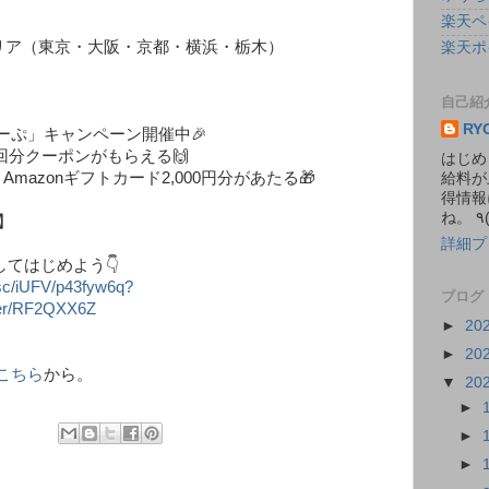
楽天ペ
エリア（東京・大阪・京都・横浜・栃木）
楽天ポ
自己紹
RY
ーぷ」キャンペーン開催中🎉
x3回分クーポンがもらえる🙌
はじめ
mazonギフトカード2,000円分があたる🎁
給料が
得情報
】
詳細プ
してはじめよう👇
p.sc/iUFV/p43fyw6q?
ブログ
ster/RF2QXX6Z
►
20
►
20
こちら
から。
▼
20
►
►
►