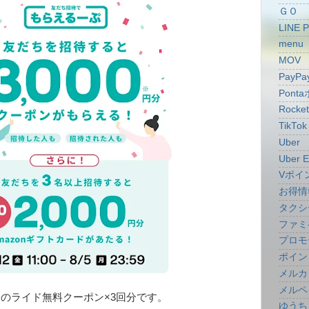
ＧＯ
LINE 
menu
MOV
PayPa
Pont
Rocke
TikTok
Uber
Uber E
Vポイ
お得情
タクシ
ファミ
プロモ
ポイン
メルカ
メルペ
円分のライド無料クーポン×3回分です。
ゆうち