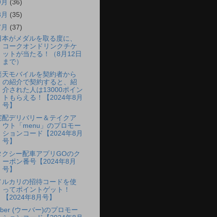
9月
(36)
8月
(35)
7月
(37)
日本がメダルを取る度に、
コークオンドリンクチケ
ットが当たる！（8月12日
まで）
楽天モバイルを契約者から
の紹介で契約すると、紹
介された人は13000ポイン
トもらえる！【2024年8月
号】
宅配デリバリー＆テイクア
ウト「menu」のプロモー
ションコード【2024年8月
号】
タクシー配車アプリGOのク
ーポン番号【2024年8月
号】
メルカリの招待コードを使
ってポイントゲット！
【2024年8月号】
Uber (ウーバー)のプロモー