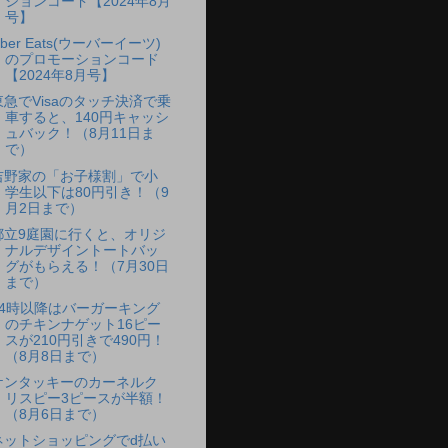
ションコード【2024年8月
号】
ber Eats(ウーバーイーツ)
のプロモーションコード
【2024年8月号】
東急でVisaのタッチ決済で乗
車すると、140円キャッシ
ュバック！（8月11日ま
で）
吉野家の「お子様割」で小
学生以下は80円引き！（9
月2日まで）
都立9庭園に行くと、オリジ
ナルデザイントートバッ
グがもらえる！（7月30日
まで）
14時以降はバーガーキング
のチキンナゲット16ピー
スが210円引きで490円！
（8月8日まで）
ケンタッキーのカーネルク
リスピー3ピースが半額！
（8月6日まで）
ネットショッピングでd払い