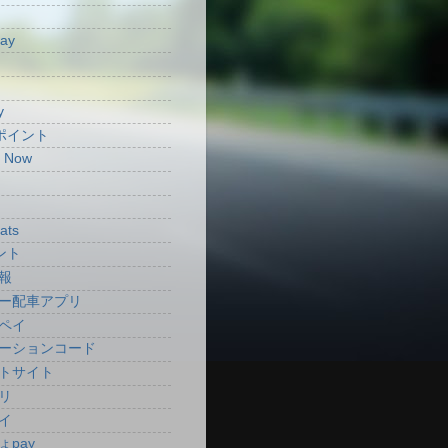
Pay
y
aポイント
t Now
ats
ント
報
ー配車アプリ
ペイ
ーションコード
トサイト
リ
イ
ょpay