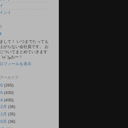
イ
イント
介
O
まして！ いつまでたっても
上がらない会社員です。 お
についてまとめていきます
ね。 ٩( 'ω' )وおー！
ロフィールを表示
 アーカイブ
26
(265)
25
(430)
24
(430)
12月
(36)
11月
(35)
10月
(36)