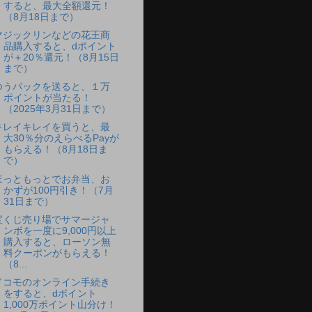
すると、最大全額還元！
（8月18日まで）
マジックリンなどの花王商
品購入すると、dポイント
が＋20％還元！（8月15日
まで）
ゆうパックを送ると、１万
ポイントが当たる！
（2025年3月31日まで）
キレイキレイを買うと、最
大30％分のえらべるPayが
もらえる！（8月18日ま
で）
ほっともっとでお弁当、お
かずが100円引き！（7月
31日まで）
宝くじ売り場でサマージャ
ンボを一度に9,000円以上
購入すると、ローソン無
料クーポンがもらえる！
（8...
ドコモのオンライン手続き
をすると、dポイント
1,000万ポイント山分け！