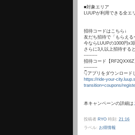
■対象エリア
LUUPが利用できる全
招待コードはこちら↓
友だち招待で「もらえる
今ならLUUPの1000円
さらに3人以上招待するとA
---------
招待コード【RF2QXX6Z
---------
👇アプリをダウンロード
https://ride-your-city.luu
transition=coupons/regi
本キャンペーンの詳細は
投稿者
RYO
時刻:
21:16
ラベル:
お得情報