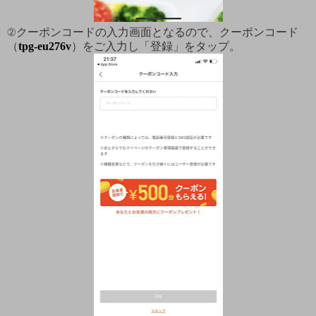
②クーポンコードの入力画面となるので、クーポンコード
（
tpg-eu276v
）をご入力し「登録」をタップ。