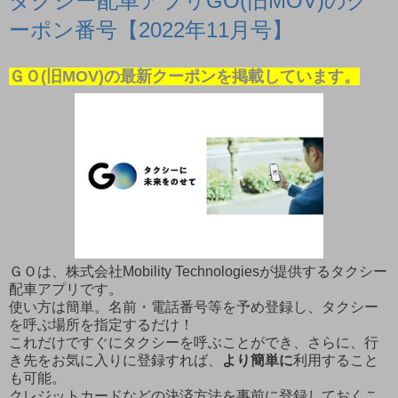
タクシー配車アプリGO(旧MOV)のク
ーポン番号【2022年11月号】
ＧＯ(旧MOV)の最新クーポンを掲載しています。
ＧＯは、株式会社Mobility Technologiesが提供するタクシー
配車アプリです。
使い方は簡単。名前・電話番号等を予め登録し、タクシー
を呼ぶ場所を指定するだけ！
これだけですぐにタクシーを呼ぶことができ、さらに、行
き先をお気に入りに登録すれば、
より簡単に
利用すること
も可能。
クレジットカードなどの決済方法を事前に登録しておくこ