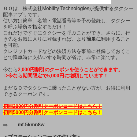
ＧＯは、株式会社Mobility Technologiesが提供するタクシー
配車アプリです。
使い方は簡単。名前・電話番号等を予め登録し、タクシー
を呼ぶ場所を指定するだけ！
これだけですぐにタクシーを呼ぶことができ、さらに、行
き先をお気に入りに登録すれば、
より簡単に
利用すること
も可能。
クレジットカードなどの決済方法を事前に登録しておくこ
とで降車時に支払いする時間が省け、非常に楽です。
今なら
2,000
円割引のクーポンを使うことが
できます
。
⇒今なら期間限定で5,000円に増額しています！
まだＧＯでタクシーに乗ったことがない方が、お得に利用
できるクーポンです。
初回2000円分割引クーポンコードはこちら！
初回5000円分割引クーポンコードはこちら！
⇒
mf-5kmn8w
＜プロモーションコードの使い方＞