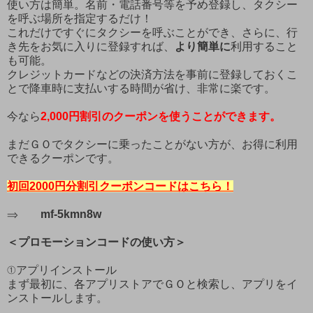
使い方は簡単。名前・電話番号等を予め登録し、タクシー
を呼ぶ場所を指定するだけ！
これだけですぐにタクシーを呼ぶことができ、さらに、行
き先をお気に入りに登録すれば、
より簡単に
利用すること
も可能。
クレジットカードなどの決済方法を事前に登録しておくこ
とで降車時に支払いする時間が省け、非常に楽です。
今なら
2,000
円割引のクーポンを使うことが
できます
。
まだＧＯでタクシーに乗ったことがない方が、お得に利用
できるクーポンです。
初回2000円分割引クーポンコードはこちら！
⇒
mf-5kmn8w
＜プロモーションコードの使い方＞
①アプリインストール
まず最初に、各アプリストアでＧＯと検索し、アプリをイ
ンストールします。