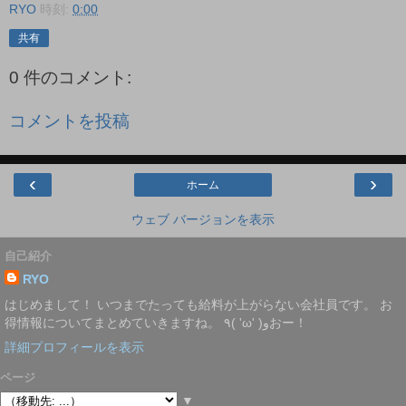
RYO
時刻:
0:00
共有
0 件のコメント:
コメントを投稿
‹
›
ホーム
ウェブ バージョンを表示
自己紹介
RYO
はじめまして！ いつまでたっても給料が上がらない会社員です。 お
得情報についてまとめていきますね。 ٩( 'ω' )وおー！
詳細プロフィールを表示
ページ
▼