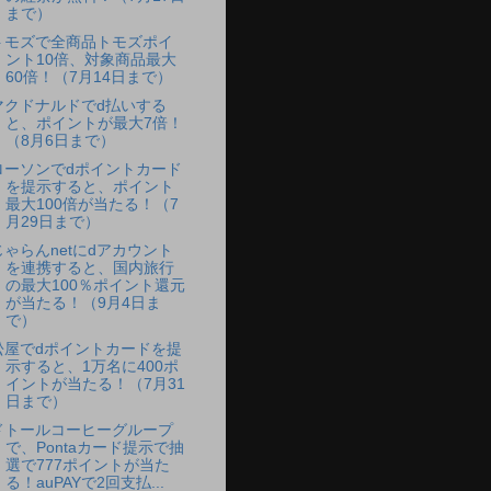
まで）
トモズで全商品トモズポイ
ント10倍、対象商品最大
60倍！（7月14日まで）
マクドナルドでd払いする
と、ポイントが最大7倍！
（8月6日まで）
ローソンでdポイントカード
を提示すると、ポイント
最大100倍が当たる！（7
月29日まで）
じゃらんnetにdアカウント
を連携すると、国内旅行
の最大100％ポイント還元
が当たる！（9月4日ま
で）
松屋でdポイントカードを提
示すると、1万名に400ポ
イントが当たる！（7月31
日まで）
ドトールコーヒーグループ
で、Pontaカード提示で抽
選で777ポイントが当た
る！auPAYで2回支払...