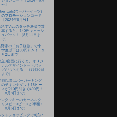
ションコード【2024年8月
号】
ber Eats(ウーバーイーツ)
のプロモーションコード
【2024年8月号】
東急でVisaのタッチ決済で乗
車すると、140円キャッシ
ュバック！（8月11日ま
で）
吉野家の「お子様割」で小
学生以下は80円引き！（9
月2日まで）
都立9庭園に行くと、オリジ
ナルデザイントートバッ
グがもらえる！（7月30日
まで）
14時以降はバーガーキング
のチキンナゲット16ピー
スが210円引きで490円！
（8月8日まで）
ケンタッキーのカーネルク
リスピー3ピースが半額！
（8月6日まで）
ネットショッピングでd払い