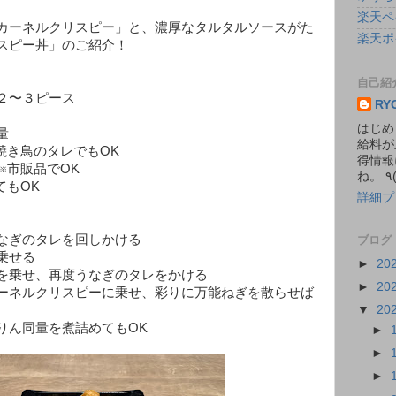
楽天ペ
カーネルクリスピー」と、濃厚なタルタルソースがた
楽天ポ
スピー丼」のご紹介！
自己紹
２〜３ピース
RY
はじめ
量
給料が
焼き鳥のタレでもOK
得情報
※市販品でOK
てもOK
詳細プ
なぎのタレを回しかける
ブログ
乗せる
►
20
を乗せ、再度うなぎのタレをかける
►
20
ーネルクリスピーに乗せ、彩りに万能ねぎを散らせば
▼
20
りん同量を煮詰めてもOK
►
►
►