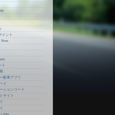
Pay
y
aポイント
t Now
ats
ント
報
ー配車アプリ
ペイ
ーションコード
トサイト
リ
イ
ょpay