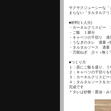
サクサクジューシーな「
まらない「タルタルクリ
■材料(１人分)
・カーネルクリスピー 
・ご飯 １膳分
・キャベツの千切り 適
・うなぎのタレ 適量 ※
・タルタルソース 適量 
・万能ねぎ 少々 ※無く
■つくり方
１：器にご飯を盛り、う
２：キャベツの千切りを
３：カーネルクリスピー
４：タルタルソースをカ
完成です
＊タレは砂糖・醤油・み