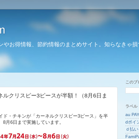
m
ンやお得情報、節約情報のまとめサイト。知らなきゃ損
このブ
ネルクリスピー3ピースが半額！（8月6日ま
ラベル
au PA
イド・チキンが「カーネルクリスピー3ピース」を半
dポイ
、8月6日まで実施しています。
ｄ払い
FamiP