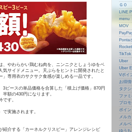
ＧＯ
LINE 
menu
MOV
PayPa
Pont
Rocke
TikTok
Uber
は、やわらかい鶏むね肉を、ニンニクとしょうゆをベ
Uber E
人気サイドメニュー。天ぷらをヒントに開発されたと
Vポイ
ー」専用衣のサクサク食感が楽しめる一品です。
お得情
、3ピースの単品価格を合算した「積上げ価格」870円
タクシ
半額の430円になります。
ファミ
外です。
プロモ
ポイン
）で実施されます。
メルカ
メルペ
が紹介する「カーネルクリスピー」アレンジレシピ
ゆうち