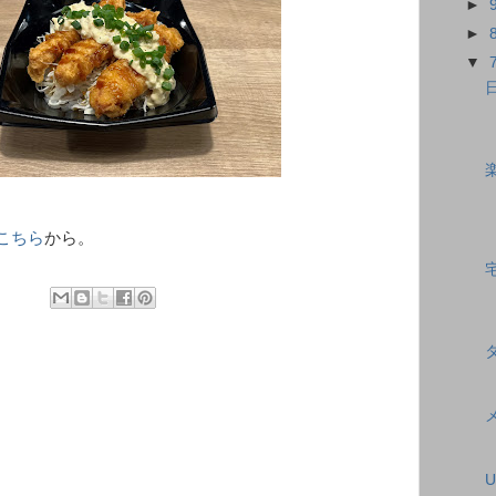
►
►
▼
こちら
から。