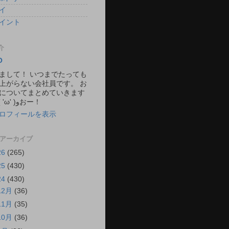
イ
イント
介
O
まして！ いつまでたっても
上がらない会社員です。 お
についてまとめていきます
ね。 ٩( 'ω' )وおー！
ロフィールを表示
 アーカイブ
26
(265)
25
(430)
24
(430)
12月
(36)
11月
(35)
10月
(36)