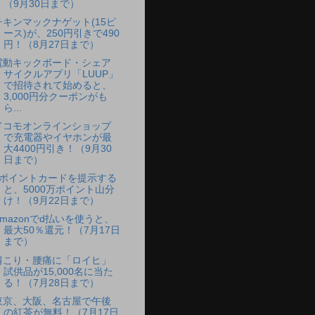
（9月30日まで）
チキンマックナゲット(15ピ
ース)が、250円引きで490
円！（8月27日まで）
電動キックボード・シェア
サイクルアプリ「LUUP」
で招待されて始めると、
3,000円分クーポンがも
ら...
ドコモオンラインショップ
で充電器やイヤホンが最
大4400円引き！（9月30
日まで）
dポイントカードを提示する
と、5000万ポイント山分
け！（9月22日まで）
Amazonでd払いを使うと、
最大50％還元！（7月17日
まで）
肩こり・腰痛に「ロイヒ」
試供品が15,000名に当た
る！（7月28日まで）
東京、大阪、名古屋で午後
の紅茶が無料！（7月17日