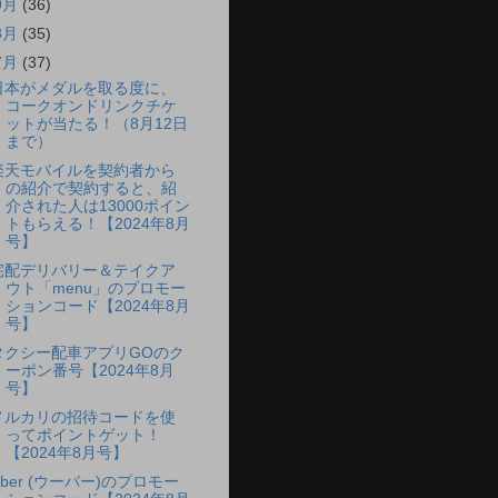
9月
(36)
8月
(35)
7月
(37)
日本がメダルを取る度に、
コークオンドリンクチケ
ットが当たる！（8月12日
まで）
楽天モバイルを契約者から
の紹介で契約すると、紹
介された人は13000ポイン
トもらえる！【2024年8月
号】
宅配デリバリー＆テイクア
ウト「menu」のプロモー
ションコード【2024年8月
号】
タクシー配車アプリGOのク
ーポン番号【2024年8月
号】
メルカリの招待コードを使
ってポイントゲット！
【2024年8月号】
Uber (ウーバー)のプロモー