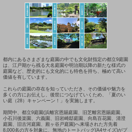
都内にあるさまざまな庭園の中でも文化財指定の都立9庭園
は、江戸期から残る大名庭園や明治期以降の新たな様式の
庭園など、歴史的にも文化的にも特色を持ち、極めて高い
価値を有しています。
これらの庭園の存在を知っていただき、その価値や魅力を
多くの方にお伝えし、後世につなげていくため、「夏のい
い庭（28）キャンペーン！」を実施します。
期間中、都立9庭園(浜離宮恩賜庭園、旧芝離宮恩賜庭園、
小石川後楽園、六義園、旧岩崎邸庭園、向島百花園、清澄
庭園、旧古河庭園、殿ヶ谷戸庭園)へ来場された方先着
8,000名の方を対象に、無地のトートバッグ(A4サイズ)がプ