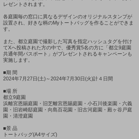
レゼントされます。
各庭園毎の窓口に異なるデザインのオリジナルスタンプが
設置され、好きな柄のMyトートバッグを作ることができま
す。
また、都立庭園で撮影した写真を指定ハッシュタグを付け
てXへ投稿された方の中で、優秀賞5名の方に「都立9庭園
共通年間パスポート」がプレゼントされるキャンペーンも
実施します。
■期 間
2024年7月27日(土)～2024年7月30日(火)計４日間
■場 所
都立9庭園
浜離宮恩賜庭園・旧芝離宮恩賜庭園・小石川後楽園・六義
園・旧岩崎邸庭園・向島百花園・旧古河庭園・殿ヶ谷戸庭
園・清澄庭園
■景 品
トートバッグ(A4サイズ)