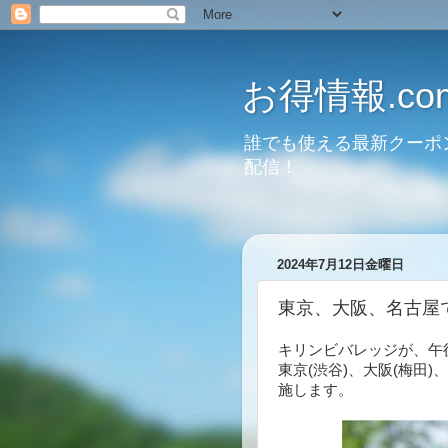
お得情報.co
誰でも使える最新クーポ
配信！
2024年7月12日金曜日
東京、大阪、名古屋
キリンビバレッジが、午
東京(渋谷)、大阪(梅田)
施します。