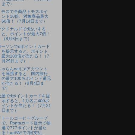
まで）
トモズで全商品トモズポイ
ント10倍、対象商品最大
60倍！（7月14日まで）
マクドナルドでd払いする
と、ポイントが最大7倍！
（8月6日まで）
ローソンでdポイントカード
を提示すると、ポイント
最大100倍が当たる！（7
月29日まで）
じゃらんnetにdアカウント
を連携すると、国内旅行
の最大100％ポイント還元
が当たる！（9月4日ま
で）
松屋でdポイントカードを提
示すると、1万名に400ポ
イントが当たる！（7月31
日まで）
ドトールコーヒーグループ
で、Pontaカード提示で抽
選で777ポイントが当た
る！auPAYで2回支払...