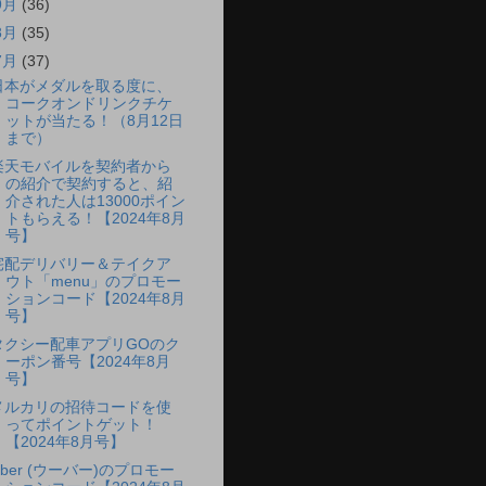
9月
(36)
8月
(35)
7月
(37)
日本がメダルを取る度に、
コークオンドリンクチケ
ットが当たる！（8月12日
まで）
楽天モバイルを契約者から
の紹介で契約すると、紹
介された人は13000ポイン
トもらえる！【2024年8月
号】
宅配デリバリー＆テイクア
ウト「menu」のプロモー
ションコード【2024年8月
号】
タクシー配車アプリGOのク
ーポン番号【2024年8月
号】
メルカリの招待コードを使
ってポイントゲット！
【2024年8月号】
Uber (ウーバー)のプロモー