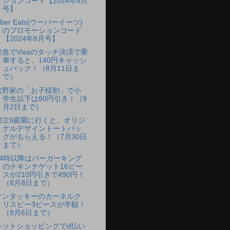
ションコード【2024年8月
号】
ber Eats(ウーバーイーツ)
のプロモーションコード
【2024年8月号】
東急でVisaのタッチ決済で乗
車すると、140円キャッシ
ュバック！（8月11日ま
で）
吉野家の「お子様割」で小
学生以下は80円引き！（9
月2日まで）
都立9庭園に行くと、オリジ
ナルデザイントートバッ
グがもらえる！（7月30日
まで）
14時以降はバーガーキング
のチキンナゲット16ピー
スが210円引きで490円！
（8月8日まで）
ケンタッキーのカーネルク
リスピー3ピースが半額！
（8月6日まで）
ネットショッピングでd払い