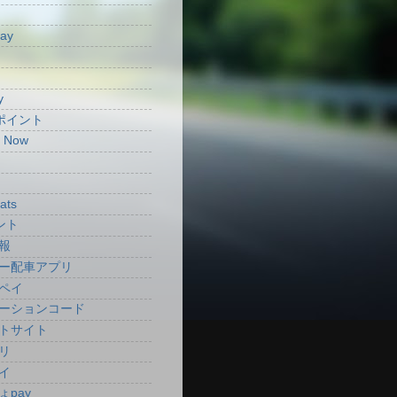
Pay
y
aポイント
t Now
ats
ント
報
ー配車アプリ
ペイ
ーションコード
トサイト
リ
イ
ょpay