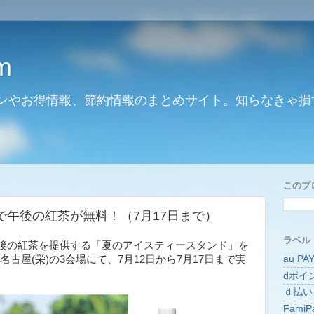
m
ンやお得情報、節約情報のまとめサイト。知らなきゃ損
このブ
で午後の紅茶が無料！（7月17日まで）
ラベル
後の紅茶を提供する「夏のアイスティースタンド」を
au PA
、名古屋(栄)の3会場にて、7月12日から7月17日まで実
dポイ
ｄ払い
FamiP