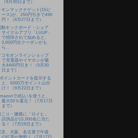
（9月30日まで）
チキンマックナゲット(15ピ
ース)が、250円引きで490
円！（8月27日まで）
電動キックボード・シェア
サイクルアプリ「LUUP」
で招待されて始めると、
3,000円分クーポンがも
ら...
ドコモオンラインショップ
で充電器やイヤホンが最
大4400円引き！（9月30
日まで）
dポイントカードを提示する
と、5000万ポイント山分
け！（9月22日まで）
Amazonでd払いを使うと、
最大50％還元！（7月17日
まで）
肩こり・腰痛に「ロイヒ」
試供品が15,000名に当た
る！（7月28日まで）
東京、大阪、名古屋で午後
の紅茶が無料！（7月17日