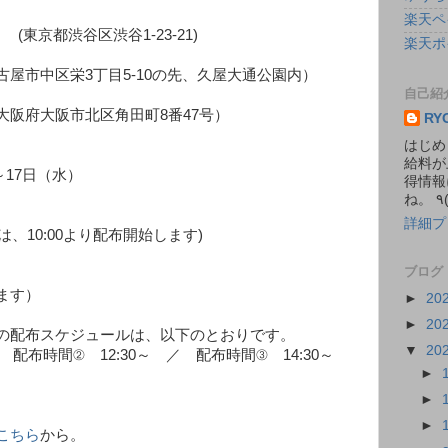
楽天ペ
東京都渋谷区渋谷1-23-21)
楽天ポ
（名古屋市中区栄3丁目5-10の先、久屋大通公園内）
自己紹
阪府大阪市北区角田町8番47号）
RY
はじめ
給料が
～17日（水）
得情報
詳細プ
券は、10:00より配布開始します)
ブログ
ます）
►
20
►
20
の配布スケジュールは、以下のとおりです。
▼
20
／ 配布時間② 12:30～ ／ 配布時間③ 14:30～
►
►
►
こちら
から。