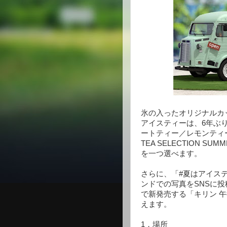
氷の入ったオリジナルカ
アイスティーは、6年ぶ
ートティー／レモンティ
TEA SELECTION S
を一つ選べます。
さらに、「#夏はアイス
ンドでの写真をSNSに
で新発売する「キリン 午後の
えます。
1．場所