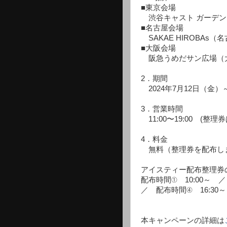
■東京会場
渋谷キャスト ガーデン (
■名古屋会場
SAKAE HIROBAs
■大阪会場
阪急うめだサン広場（大
2．期間
2024年7月12日（金）
3．営業時間
11:00〜19:00 (整理
4．料金
無料（整理券を配布し
アイスティー配布整理券
配布時間① 10:00～ 
／ 配布時間④ 16:30～
本キャンペーンの詳細は