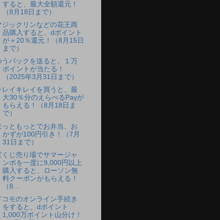
すると、最大全額還元！
（8月18日まで）
マジックリンなどの花王商
品購入すると、dポイント
が＋20％還元！（8月15日
まで）
ゆうパックを送ると、１万
ポイントが当たる！
（2025年3月31日まで）
キレイキレイを買うと、最
大30％分のえらべるPayが
もらえる！（8月18日ま
で）
ほっともっとでお弁当、お
かずが100円引き！（7月
31日まで）
宝くじ売り場でサマージャ
ンボを一度に9,000円以上
購入すると、ローソン無
料クーポンがもらえる！
（8...
ドコモのオンライン手続き
をすると、dポイント
1,000万ポイント山分け！