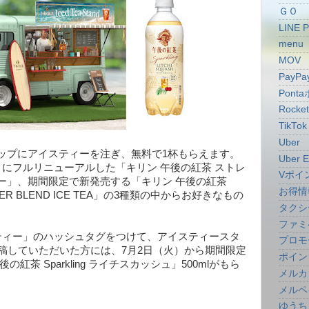
ＧＯ
LINE 
menu
MOV
PayPa
Pont
Rocke
TikTok
Uber
ップにアイスティーを注ぎ、無料で1杯もらえます。
Uber E
りにフルリニューアルした「キリン 午後の紅茶 ストレ
Vポイ
ー」、期間限定で新発売する「キリン 午後の紅茶
お得情
UMMER BLEND ICE TEA」の3種類の中からお好きなもの
タクシ
ファミ
ティー」のハッシュタグをつけて、アイスティースタ
プロモ
投稿していただいた方には、7月2日（火）から期間限定
ポイン
紅茶 Sparkling ライチスカッシュ」500mlがもら
メルカ
メルペ
ゆうち