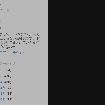
イ
イント
介
O
まして！ いつまでたっても
上がらない会社員です。 お
についてまとめていきます
ね。 ٩( 'ω' )وおー！
ロフィールを表示
 アーカイブ
26
(264)
25
(430)
24
(430)
12月
(36)
11月
(35)
10月
(36)