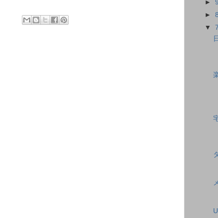
►
►
▼