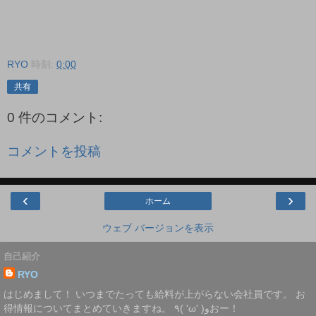
RYO
時刻:
0:00
共有
0 件のコメント:
コメントを投稿
‹
›
ホーム
ウェブ バージョンを表示
自己紹介
RYO
はじめまして！ いつまでたっても給料が上がらない会社員です。 お
得情報についてまとめていきますね。 ٩( 'ω' )وおー！