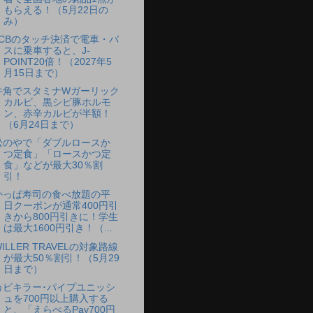
もらえる！（5月22日の
み）
JCBのタッチ決済で電車・バ
スに乗車すると、J-
POINT20倍！（2027年5
月15日まで）
牛角でスタミナWガーリック
カルビ、黒シビ豚ホルモ
ン、赤辛カルビが半額！
（6月24日まで）
松のやで「ダブルロースか
つ定食」「ロースかつ定
食」などが最大30％割
引！
かっぱ寿司の食べ放題の平
日クーポンが通常400円引
きから800円引きに！学生
は最大1600円引き！（...
ILLER TRAVELの対象路線
が最大50％割引！（5月29
日まで）
カビキラー･パイプユニッシ
ュを700円以上購入する
と、「えらべるPay700円