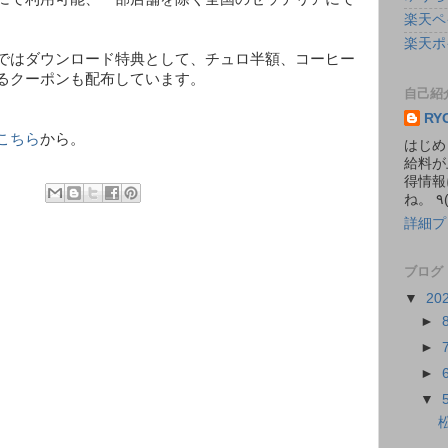
楽天ペ
楽天ポ
ではダウンロード特典として、チュロ半額、コーヒー
るクーポンも配布しています。
自己紹
RY
こちら
から。
はじめ
給料が
得情報
詳細プ
ブログ
▼
20
►
►
►
▼