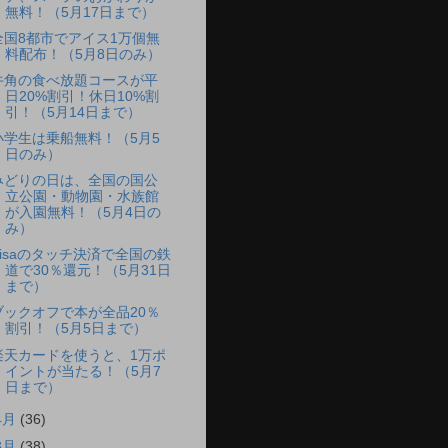
無料！（5月17日まで）
全国8都市でアイス1万個無
料配布！（5月8日のみ）
牛角の食べ放題コースが平
日20%割引！休日10%割
引！（5月14日まで）
小学生は乗船無料！（5月5
日のみ）
みどりの日は、全国の国公
立公園・動物園・水族館
が入園無料！（5月4日の
み）
Visaのタッチ決済で全国の鉄
道で30％還元！（5月31日
まで）
ブックオフで本が全品20％
割引！（5月5日まで）
楽天カードを使うと、1万ポ
イントが当たる！（5月7
日まで）
4月
(36)
3月
(38)