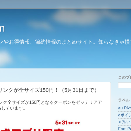
m
ンやお得情報、節約情報のまとめサイト。知らなきゃ損
このブ
ンクが全サイズ150円！（5月31日まで）
ラベル
ンク全サイズが150円となるクーポンをゼッテリアア
au PA
布しています。
dポイ
ｄ払い
FamiP