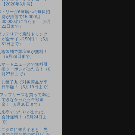
【2026年6月号】
パ・リーグ6球場への無料招
待が抽選で15,000組
30,000名に当たる！（6月
22日まで）
ゼッテリアで炭酸ドリンク
が全サイズ150円！（5月
31日まで）
丸亀製麺で麺増量が無料！
（5月29日まで）
スマートニュースで無料引
換クーポンが当たる！（6
月27日まで）
すし銚子丸で対象商品が平
日半額！（6月19日まで）
eファブリーズを買って満足
できなかったら全額返
金！（6月30日まで）
来来亭で当たりが出れば、
会計無料！（5月24日ま
で）
ユニクロに来店すると、先
着で全国各地の銘品1点が