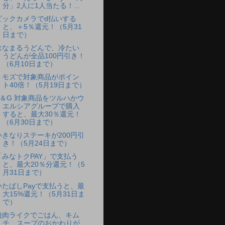
分」2人に1人当たる！...
ビックカメラでd払いする
と、＋5％還元！（5月31
日まで）
はなまるうどんで、冷たい
うどんが全品100円引き！
（6月10日まで）
トモズで対象商品がポイン
ト40倍！（5月19日まで）
P＆G 対象商品をツルハかウ
エルシアグループで購入
すると、最大30％還元！
（6月30日まで）
いきなりステーキが200円引
き！（5月24日まで）
「みなトクPAY」で支払う
と、最大20％分還元！（5
月31日まで）
いたばしPayで支払うと、最
大15%還元！（5月31日ま
で）
焼肉ライクでごはん、キム
チ、スープのおかわりが