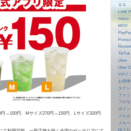
ＧＯ
LINE 
menu
MOV
PayPa
Pont
Rocke
TikTok
Uber
Uber E
Vポイ
お得情
タクシ
ファミ
プロモ
ポイン
円→150円、Mサイズ270円→150円、Lサイズ320円
メルカ
メルペ
ゆうち
にて利用可能、一部店舗を除く全国のゼッテリアにて