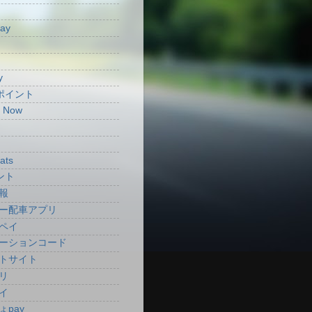
Pay
y
aポイント
t Now
ats
ント
報
ー配車アプリ
ペイ
ーションコード
トサイト
リ
イ
ょpay