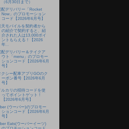
（6月30日まで）
宅配デリバリー「Rocket
Now」のプロモーション
コード【2026年6月号】
楽天モバイルを契約者から
の紹介で契約すると、紹
介された人は13,000ポイ
ントもらえる！【2026
年...
宅配デリバリー＆テイクア
ウト「menu」のプロモー
ションコード【2026年6月
号】
タクシー配車アプリGOのク
ーポン番号【2026年6月
号】
メルカリの招待コードを使
ってポイントゲット！
【2026年6月号】
Uber (ウーバー)のプロモー
ションコード【2026年6月
号】
ber Eats(ウーバーイーツ)
のプロモーションコード