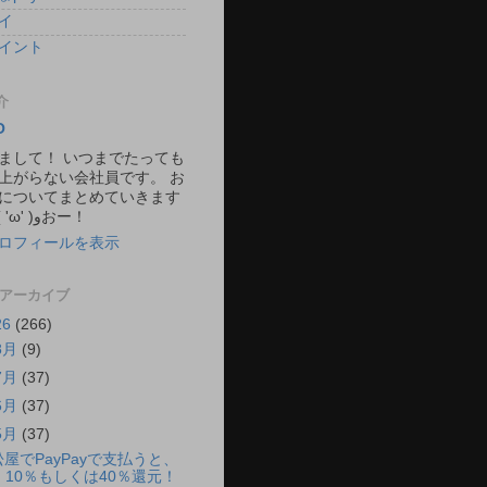
イ
イント
介
O
まして！ いつまでたっても
上がらない会社員です。 お
についてまとめていきます
ね。 ٩( 'ω' )وおー！
ロフィールを表示
 アーカイブ
26
(266)
8月
(9)
7月
(37)
6月
(37)
5月
(37)
松屋でPayPayで支払うと、
10％もしくは40％還元！