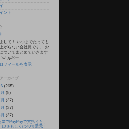
イ
イント
介
O
まして！ いつまでたっても
上がらない会社員です。 お
についてまとめていきます
ね。 ٩( 'ω' )وおー！
ロフィールを表示
 アーカイブ
26
(265)
8月
(8)
7月
(37)
6月
(37)
5月
(37)
松屋でPayPayで支払うと、
10％もしくは40％還元！