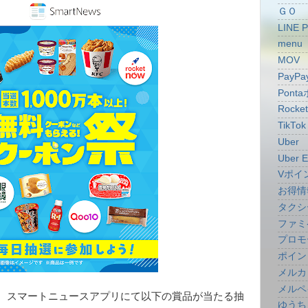
ＧＯ
LINE 
menu
MOV
PayPa
Pont
Rocke
TikTok
Uber
Uber E
Vポイ
お得情
タクシ
ファミ
プロモ
ポイン
メルカ
メルペ
、スマートニュースアプリにて以下の賞品が当たる抽
ゆうち