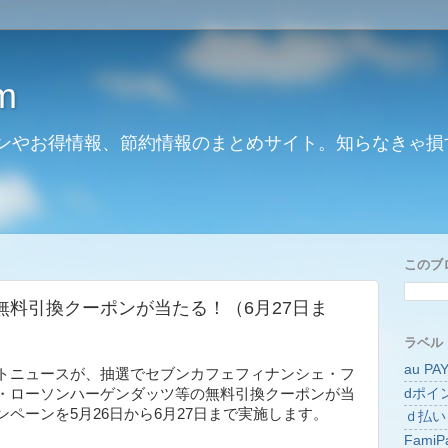
m
ンやお得情報、節約情報のまとめサイト。知らなきゃ損
このブ
無料引換クーポンが当たる！（6月27日ま
ラベル
au PA
トニュースが、抽選でセブンカフェフィナンシェ・フ
dポイ
・ローソンハーゲンダッツ等の無料引換クーポンが当
ペーンを5月26日から6月27日まで実施します。
ｄ払い
FamiP