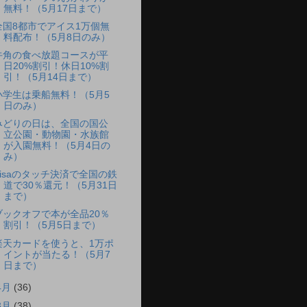
無料！（5月17日まで）
全国8都市でアイス1万個無
料配布！（5月8日のみ）
牛角の食べ放題コースが平
日20%割引！休日10%割
引！（5月14日まで）
小学生は乗船無料！（5月5
日のみ）
みどりの日は、全国の国公
立公園・動物園・水族館
が入園無料！（5月4日の
み）
Visaのタッチ決済で全国の鉄
道で30％還元！（5月31日
まで）
ブックオフで本が全品20％
割引！（5月5日まで）
楽天カードを使うと、1万ポ
イントが当たる！（5月7
日まで）
4月
(36)
3月
(38)