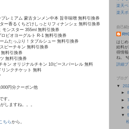
楽天ペ
楽天ポ
ンプレミアム 蒙古タンメン中本 旨辛味噌 無料引換券
バター香るくちどけしっとりフィナンシェ 無料引換券
自己紹
モンスター 355ml 無料引換券
RY
ロビオヨーグルト R-1 無料引換券
リームたっぷり！タブルシュー 無料引換券
はじめ
スピーチキン 無料引換券
給料が
得情報
 無料引換券
ツ 無料引換券
キン オリジナルチキン 10ピースバーレル 無料
詳細プ
 ドリンクチケット 無料
P
ブログ
▼
20
大4,000円分クーポン他
►
上です。
►
な気がしますね。。。
►
▼
こちら
から。