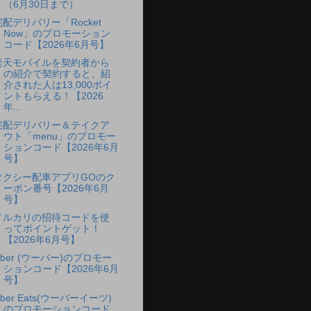
（6月30日まで）
宅配デリバリー「Rocket
Now」のプロモーション
コード【2026年6月号】
楽天モバイルを契約者から
の紹介で契約すると、紹
介された人は13,000ポイ
ントもらえる！【2026
年...
宅配デリバリー＆テイクア
ウト「menu」のプロモー
ションコード【2026年6月
号】
タクシー配車アプリGOのク
ーポン番号【2026年6月
号】
メルカリの招待コードを使
ってポイントゲット！
【2026年6月号】
Uber (ウーバー)のプロモー
ションコード【2026年6月
号】
ber Eats(ウーバーイーツ)
のプロモーションコード