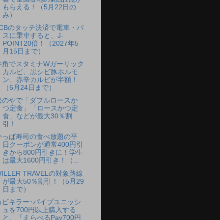
もらえる！（5月22日の
み）
JCBのタッチ決済で電車・バ
スに乗車すると、J-
POINT20倍！（2027年5
月15日まで）
牛角でスタミナWガーリック
カルビ、黒シビ豚ホルモ
ン、赤辛カルビが半額！
（6月24日まで）
松のやで「ダブルロースか
つ定食」「ロースかつ定
食」などが最大30％割
引！
かっぱ寿司の食べ放題の平
日クーポンが通常400円引
きから800円引きに！学生
は最大1600円引き！（...
ILLER TRAVELの対象路線
が最大50％割引！（5月29
日まで）
カビキラー･パイプユニッシ
ュを700円以上購入する
と、「えらべるPay700円