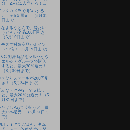
分」2人に1人当たる！...
ビックカメラでd払いする
と、＋5％還元！（5月31
日まで）
はなまるうどんで、冷たい
うどんが全品100円引き！
（6月10日まで）
トモズで対象商品がポイン
ト40倍！（5月19日まで）
P＆G 対象商品をツルハかウ
エルシアグループで購入
すると、最大30％還元！
（6月30日まで）
いきなりステーキが200円引
き！（5月24日まで）
「みなトクPAY」で支払う
と、最大20％分還元！（5
月31日まで）
いたばしPayで支払うと、最
大15%還元！（5月31日ま
で）
焼肉ライクでごはん、キム
チ、スープのおかわりが