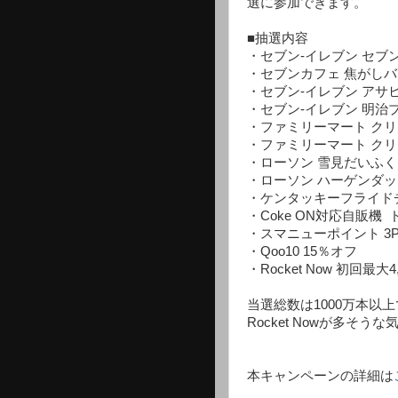
選に参加できます。
■抽選内容
・セブン-イレブン セブ
・セブンカフェ 焦がし
・セブン-イレブン アサヒ 
・セブン-イレブン 明治プ
・ファミリーマート ク
・ファミリーマート クリ
・ローソン 雪見だいふく
・ローソン ハーゲンダッ
・ケンタッキーフライドチ
・Coke ON対応自販機
・スマニューポイント 3
・Qoo10 15％オフ
・Rocket Now 初回最
当選総数は1000万本以
Rocket Nowが多そう
本キャンペーンの詳細は