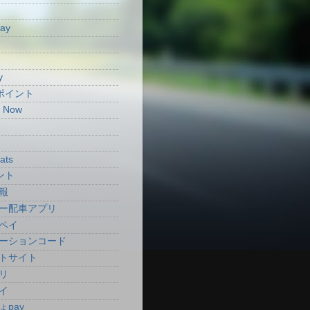
Pay
y
aポイント
t Now
ats
ント
報
ー配車アプリ
ペイ
ーションコード
トサイト
リ
イ
ょpay