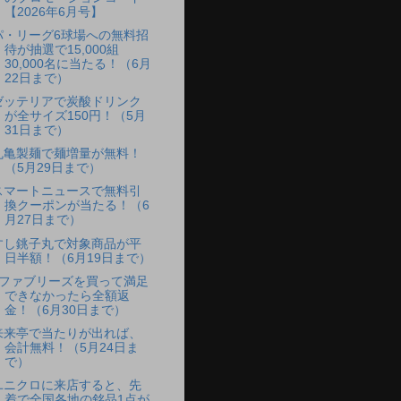
【2026年6月号】
パ・リーグ6球場への無料招
待が抽選で15,000組
30,000名に当たる！（6月
22日まで）
ゼッテリアで炭酸ドリンク
が全サイズ150円！（5月
31日まで）
丸亀製麺で麺増量が無料！
（5月29日まで）
スマートニュースで無料引
換クーポンが当たる！（6
月27日まで）
すし銚子丸で対象商品が平
日半額！（6月19日まで）
eファブリーズを買って満足
できなかったら全額返
金！（6月30日まで）
来来亭で当たりが出れば、
会計無料！（5月24日ま
で）
ユニクロに来店すると、先
着で全国各地の銘品1点が