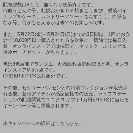
配布総数は9万点、無くなり次第終了です。
稲庭うどんの子、札幌おかき Oh! 焼きとうきび、横濱パイ
ナップルケーキ、カントリーアソートちんすこう、白球も
なか等、何がもらえるかは来てのお楽しみです。
また、5月22日(金)～5月24日(日)までの3日間は、1回のお会
計で10,000円以上購入された方を対象に、店舗では毎日先
着・オンラインストアでは抽選で「ネッククールリング＆
保冷ポーチセット」がもらえます。
色は3色展開でランダム、配布総数店舗約33.5万点、オンラ
インストア約5万点です。
ORDER＆PICKは対象外です。
その他、セシリー バンセンとの特別コレクションが販売さ
れる他、各種アイテムが感謝価格での販売、ライブステー
ションの配信閲覧でユニクロ ギフト1万円が100名に当たる
キャンペーン等も実施されます。
本キャンペーンの詳細は
こちら
から。