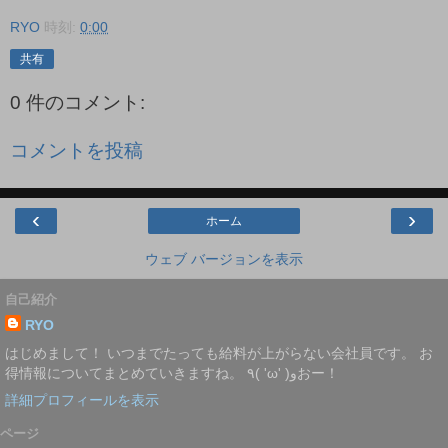
RYO
時刻:
0:00
共有
0 件のコメント:
コメントを投稿
‹
›
ホーム
ウェブ バージョンを表示
自己紹介
RYO
はじめまして！ いつまでたっても給料が上がらない会社員です。 お
得情報についてまとめていきますね。 ٩( 'ω' )وおー！
詳細プロフィールを表示
ページ