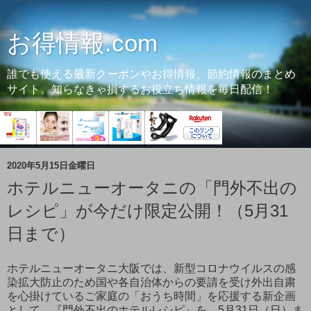
お得情報.com
誰でも使える最新クーポンやお得情報、節約情報のまとめ
サイト。知らなきゃ損するお役立ち情報を毎日配信！
2020年5月15日金曜日
ホテルニューオータニの「門外不出の
レシピ」が今だけ限定公開！（5月31
日まで）
ホテルニューオータニ大阪では、新型コロナウイルスの感
染拡大防止のため国や各自治体からの要請を受け外出自粛
を心掛けているご家庭の「おうち時間」を応援する新企画
として、『門外不出のホテルレシピ』を、5月31日（日）ま