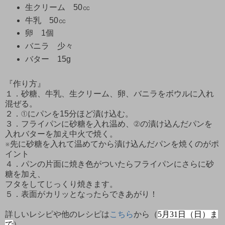
生クリーム 50㏄
牛乳 50㏄
卵 1個
バニラ 少々
バター 15g
『作り方』
１．砂糖、牛乳、生クリーム、卵、バニラをボウルに入れ
混ぜる。
２．①にパンを15分ほど漬け込む。
３．フライパンに砂糖を入れ温め、②の漬け込んだパンを
入れバターを加え中火で焼く。
※先に砂糖を入れて温めてから漬け込んだパンを焼くのがポ
イント
４．パンの片面に焼き色がついたらフライパンにさらに砂
糖を加え、
フタをしてじっくり焼きます。
５．表面がカリッとなったらできあがり！
詳しいレシピや他のレシピは
こちら
から（
5月31日（日）ま
で
）