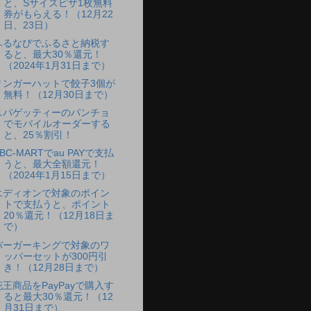
と、Sサイズピザ1枚無料
券がもらえる！（12月22
日、23日）
ふるなびでふるさと納税す
ると、最大30％還元！
（2024年1月31日まで）
リンガーハットで餃子3個が
無料！（12月30日まで）
スパゲッティーのパンチョ
でモバイルオーダーする
と、25％割引！
BC-MARTでau PAYで支払
うと、最大全額還元！
（2024年1月15日まで）
エディオンで対象のポイン
トで支払うと、ポイント
20％還元！（12月18日ま
で）
バーガーキングで対象のワ
ッパーセットが300円引
き！（12月28日まで）
花王商品をPayPayで購入す
ると最大30％還元！（12
月31日まで）