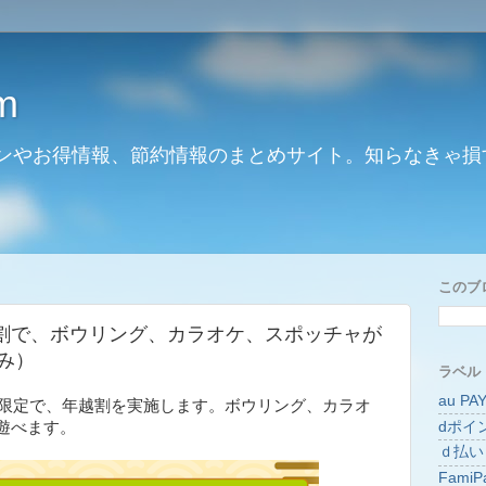
m
ンやお得情報、節約情報のまとめサイト。知らなきゃ損
このブ
割で、ボウリング、カラオケ、スポッチャが
のみ）
ラベル
au PA
1日限定で、年越割を実施します。ボウリング、カラオ
dポイ
遊べます。
ｄ払い
FamiP