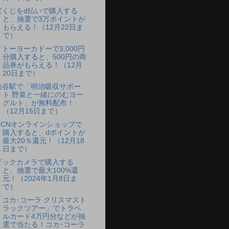
宝くじをd払いで購入する
と、抽選で3万ポイントが
もらえる！（12月22日ま
で）
イトーヨーカドーで3,000円
分購入すると、500円の商
品券がもらえる！（12月
20日まで）
渋谷駅で「明治吸収サポー
ト 野菜と一緒にのむヨー
グルト」が無料配布！
（12月15日まで）
OCNオンラインショップで
購入すると、dポイントが
最大20％還元！（12月18
日まで）
ビックカメラで購入する
と、抽選で最大100%還
元！（2024年1月8日ま
で）
「コカ･コーラ クリスマスト
ラックツアー」でトラベ
ルカード4万円分などが抽
選で当たる！コカ･コーラ