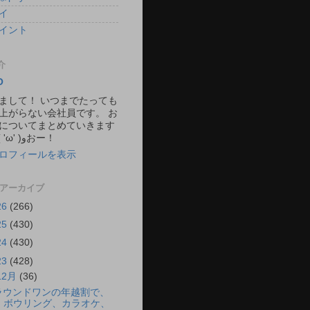
イ
イント
介
O
まして！ いつまでたっても
上がらない会社員です。 お
についてまとめていきます
ね。 ٩( 'ω' )وおー！
ロフィールを表示
 アーカイブ
26
(266)
25
(430)
24
(430)
23
(428)
12月
(36)
ラウンドワンの年越割で、
ボウリング、カラオケ、