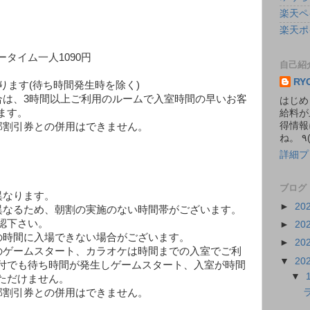
楽天ペ
楽天ポ
タイム一人1090円
自己紹
RY
ります(待ち時間発生時を除く)
合は、3時間以上ご利用のルームで入室時間の早いお客
はじめ
ます。
給料が
得情報
部割引券との併用はできません。
詳細プ
ブログ
異なります。
►
20
異なるため、朝割の実施のない時間帯がございます。
認下さい。
►
20
の時間に入場できない場合がございます。
►
20
のゲームスタート、カラオケは時間までの入室でご利
▼
20
付でも待ち時間が発生しゲームスタート、入室が時間
▼
ただけません。
部割引券との併用はできません。