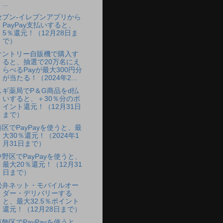
...
セブン-イレブンアプリから
PayPay支払いすると、
5％還元！（12月28日ま
で）
サントリー自販機で購入す
ると、抽選で20万名にえ
らべるPayが最大300円分
が当たる！（2024年2...
スギ薬局でP＆G商品をd払
いすると、＋30％分のポ
イント還元！（12月31日
まで）
港区でPayPayを使うと、最
大30％還元！（2024年1
月31日まで）
中野区でPayPayを使うと、
最大20％還元！（12月31
日まで）
松弁ネット・モバイルオー
ダー・デリバリーする
と、最大32.5％ポイント
還元！（12月28日まで）
葛飾区でPayPayを使うと、