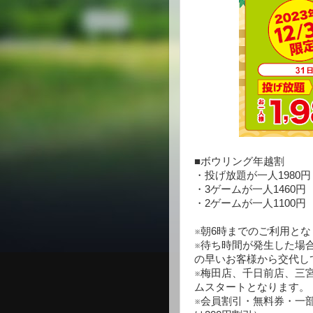
■ボウリング年越割
・投げ放題が一人1980円
・3ゲームが一人1460円
・2ゲームが一人1100円
※朝6時までのご利用とな
※待ち時間が発生した場
の早いお客様から交代し
※梅田店、千日前店、三宮駅
ムスタートとなります。
※会員割引・無料券・一