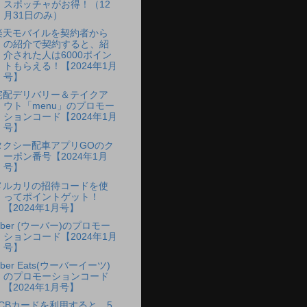
スポッチャがお得！（12
月31日のみ）
楽天モバイルを契約者から
の紹介で契約すると、紹
介された人は6000ポイン
トもらえる！【2024年1月
号】
宅配デリバリー＆テイクア
ウト「menu」のプロモー
ションコード【2024年1月
号】
タクシー配車アプリGOのク
ーポン番号【2024年1月
号】
メルカリの招待コードを使
ってポイントゲット！
【2024年1月号】
Uber (ウーバー)のプロモー
ションコード【2024年1月
号】
ber Eats(ウーバーイーツ)
のプロモーションコード
【2024年1月号】
JCBカードを利用すると、5