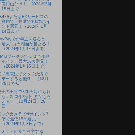
億円山分け！（2024年2月
15日まで）
e5489またはEXサービスの
利用で、抽選で100%ポイ
ント還元！（2024年1月
14日まで）
PayPayでお年玉を送ると、
最大1万円相当が当たる！
（2024年1月14日まで）
DMMブックスでほぼ全作品
ポイント最大50％還元！
（2024年1月15日まで）
江ノ島電鉄でタッチ決済で
乗車すると無料！（12月
25日のみ）
餃子の王将で500円毎にもれ
なく250円の割引券がもら
える！（12月24日、25
日）
ビックカメラでdポイント3
倍で最低15％還元！
（2024年1月3日まで）
ドミノ・ピザで注文する