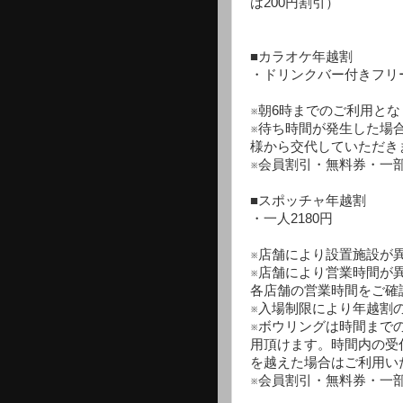
は200円割引）
■カラオケ年越割
・ドリンクバー付きフリー
※朝6時までのご利用とな
※待ち時間が発生した場
様から交代していただき
※会員割引・無料券・一
■スポッチャ年越割
・一人2180円
※店舗により設置施設が
※店舗により営業時間が
各店舗の営業時間をご確
※入場制限により年越割
※ボウリングは時間まで
用頂けます。時間内の受
を越えた場合はご利用い
※会員割引・無料券・一