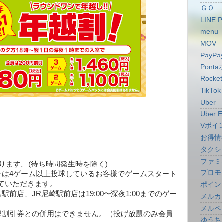
ＧＯ
LINE 
menu
MOV
PayPa
Pont
Rocke
TikTok
Uber
Uber E
Vポイ
お得情
タクシ
ファミ
ります。(待ち時間発生時を除く)
プロモ
合は4ゲーム以上投球しているお客様でゲームスタート
ていただきます。
ポイン
前店、JR尼崎駅前店は19:00〜深夜1:00までのゲー
メルカ
メルペ
部割引券との併用はできません。（投げ放題のみ会員
ゆうち