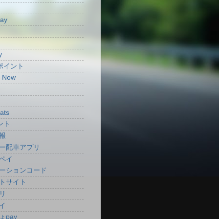
Pay
y
aポイント
t Now
ats
ント
報
ー配車アプリ
ペイ
ーションコード
トサイト
リ
イ
ょpay