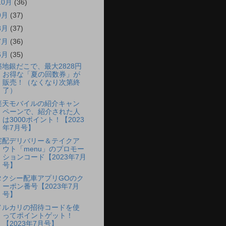
10月
(36)
9月
(37)
8月
(37)
7月
(36)
6月
(35)
築地銀だこで、最大2828円
お得な「夏の回数券」が
販売！（なくなり次第終
了）
楽天モバイルの紹介キャン
ペーンで、紹介された人
は3000ポイント！【2023
年7月号】
宅配デリバリー＆テイクア
ウト「menu」のプロモー
ションコード【2023年7月
号】
タクシー配車アプリGOのク
ーポン番号【2023年7月
号】
メルカリの招待コードを使
ってポイントゲット！
【2023年7月号】