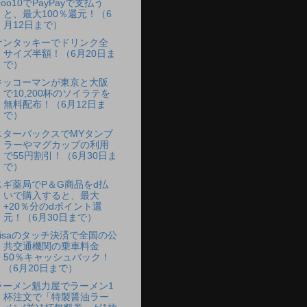
oo10でPayPayで支払う
と、最大100％還元！（6
月12日まで）
ケンタッキーでドリンク全
サイズ半額！（6月20日ま
で）
キッコーマンが東京と大阪
で10,200杯のソイラテを
無料配布！（6月12日ま
で）
スターバックスでMYタンブ
ラーやマグカップの利用
で55円割引！（6月30日ま
で）
スギ薬局でP＆G商品をd払
いで購入すると、最大
+20％分のdポイント還
元！（6月30日まで）
Visaのタッチ決済で全国の公
共交通機関の乗車料金
50％キャッシュバック！
（6月20日まで）
ラーメン魁力屋でラーメン1
杯注文で「特製醤油ラー