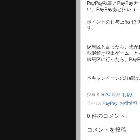
PayPay残高とPayPay
い、PayPayあと払い
ポイントの付与上限は3,0
す。
練馬区と言ったら、光が
型謎解き脱出ゲーム、と
練馬区に行ったら、Pay
本キャンペーンの詳細は
投稿者
RYO
時刻:
0:00
ラベル:
PayPay
,
お得情報
0 件のコメント:
コメントを投稿