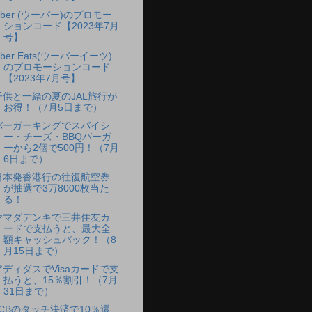
Uber (ウーバー)のプロモー
ションコード【2023年7月
号】
ber Eats(ウーバーイーツ)
のプロモーションコード
【2023年7月号】
子供と一緒の夏のJAL旅行が
お得！（7月5日まで）
バーガーキングでスパイシ
ー・チーズ・BBQバーガ
ーから2個で500円！（7月
6日まで）
日本発香港行の往復航空券
が抽選で3万8000枚当た
る！
ヤマダデンキで三井住友カ
ードで支払うと、最大全
額キャッシュバック！（8
月15日まで）
アディダスでVisaカードで支
払うと、15％割引！（7月
31日まで）
JCBのタッチ決済で10％還