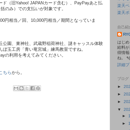
カード（旧Yahoo! JAPANカード含む）、PayPayあと払
楽天ペ
（一括のみ）での支払いが対象です。
楽天ポ
00円相当／回、10,000円相当／期間となっていま
自己紹
RY
はじめ
丘公園、東神社、武蔵野稲荷神社、謎キャッスル体験
給料が
んぼ玉工房「青い竜宮城」練馬教室ですね。
得情報
Payの利用を考えてみてください。
詳細プ
こちら
から。
ブログ
►
20
►
20
►
20
▼
20
►
►