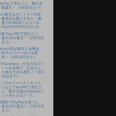
PayPayで支払うと、最大全
額還元！（8月20日まで）
味の素又はサントリーの対
象商品を購入すると、抽
選で5,000名にえらべる
Pay2,000円分が当たる...
松屋でau PAYで支払うと、
最大10％還元！（6月18日
まで）
Klookが雨が降ると全商品
50％オフクーポンを配
布！（6月16日まで）
Francfranc」が父の日スペ
シャル企画で、お父さん
と来店で13％割引！（6月
18日まで）
ノジマやファーストキッチ
ンなどでau PAYで支払う
と、最大12倍のPontaポイ
ントがたまる！（7...
練馬区でPayPayを使うと、
最大20％還元！（7月31日
まで）