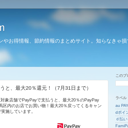
m
ンやお得情報、節約情報のまとめサイト。知らなきゃ損
このブ
使うと、最大20％還元！（7月31日まで）
ラベル
対象店舗でPayPayで支払うと、最大20％のPayPay
au PA
馬区内のお店でお買い物！最大20％戻ってくるキャン
で実施しています。
dポイ
ｄ払い
FamiP