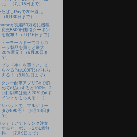
元！（7月15日まで）
いたばしPayで20%還元！
（6月30日まで）
ahamoが先着50万名に機種
変更5500円割引クーポン
を配布！（7月16日まで）
イトーヨーカドーでコカコ
ーラ製品を買うと最大
20％還元！（6月30日ま
で）
ペプシ〈生〉を買うと、え
らべるPay100円分がもら
える！（8月31日まで）
タクシー配車アプリGoで初
めてd払いすると100%、2
回目以降は最大20％のdポ
イントがもらえる！（...
ピザハットで、マルゲリー
タが590円！（6月18日ま
で）
ロッテリアでドリンク注文
すると、ポテトSが1個無
料！（7月9日まで）