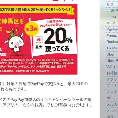
ＧＯ
LINE 
menu
MOV
PayPa
Pont
Rocke
TikTok
Uber
Uber E
Vポイ
お得情
タクシ
に対象の店舗でPayPayで支払うと、最大20％の
ファミ
与されるものです。
プロモ
ポイン
内のPayPay加盟店のうちキャンペーンツールの掲
メルカ
にアプリの「近くのお店」でもご確認いただけます。
メルペ
ゆうち