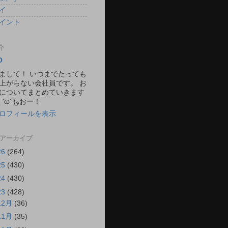
イ
イント
介
O
まして！ いつまでたっても
上がらない会社員です。 お
についてまとめていきます
ね。 ٩( 'ω' )وおー！
ロフィールを表示
 アーカイブ
26
(264)
25
(430)
24
(430)
23
(428)
12月
(36)
11月
(35)