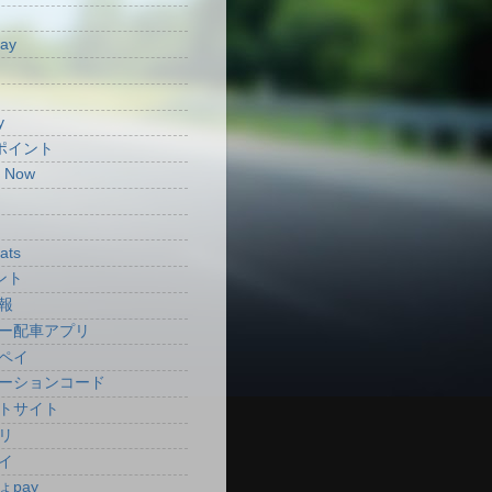
Pay
y
aポイント
t Now
ats
ント
報
ー配車アプリ
ペイ
ーションコード
トサイト
リ
イ
ょpay