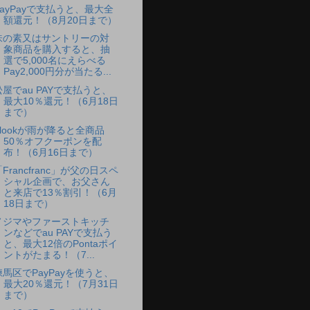
PayPayで支払うと、最大全
額還元！（8月20日まで）
味の素又はサントリーの対
象商品を購入すると、抽
選で5,000名にえらべる
Pay2,000円分が当たる...
松屋でau PAYで支払うと、
最大10％還元！（6月18日
まで）
Klookが雨が降ると全商品
50％オフクーポンを配
布！（6月16日まで）
Francfranc」が父の日スペ
シャル企画で、お父さん
と来店で13％割引！（6月
18日まで）
ノジマやファーストキッチ
ンなどでau PAYで支払う
と、最大12倍のPontaポイ
ントがたまる！（7...
練馬区でPayPayを使うと、
最大20％還元！（7月31日
まで）