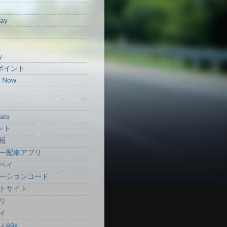
Pay
y
aポイント
t Now
ats
ント
報
ー配車アプリ
ペイ
ーションコード
トサイト
リ
イ
ょpay