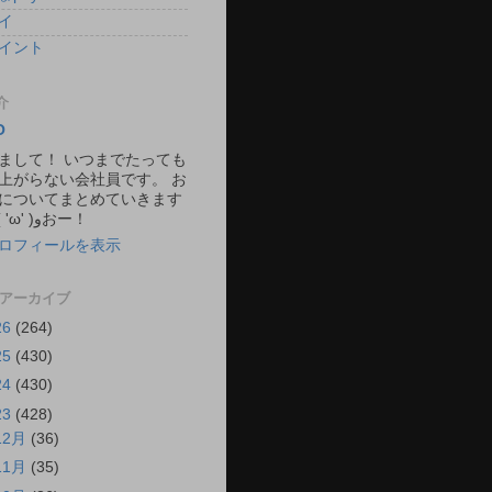
イ
イント
介
O
まして！ いつまでたっても
上がらない会社員です。 お
についてまとめていきます
ね。 ٩( 'ω' )وおー！
ロフィールを表示
 アーカイブ
26
(264)
25
(430)
24
(430)
23
(428)
12月
(36)
11月
(35)