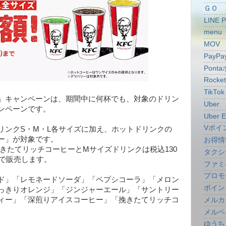
ＧＯ
LINE 
menu
MOV
PayPa
Pont
Rocke
TikTok
」キャンペーンは、期間中に何杯でも、対象のドリン
Uber
ンペーンです。
Uber E
Vポイ
リンクS・M・L各サイズに加え、ホットドリンクの
ー」が対象です。
お得情
挽きたてリッチコーヒーとMサイズドリンクは税込130
タクシ
円で販売します。
ファミ
プロモ
ド」「レモネードソーダ」「ペプシコーラ」「メロン
ポイン
っきりオレンジ」「ジンジャーエール」「サントリー
ィー」「深煎りアイスコーヒー」「挽きたてリッチコ
メルカ
メルペ
ゆうち