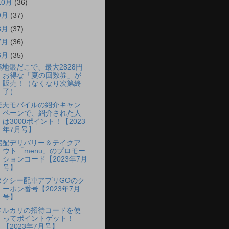
10月
(36)
9月
(37)
8月
(37)
7月
(36)
6月
(35)
築地銀だこで、最大2828円
お得な「夏の回数券」が
販売！（なくなり次第終
了）
楽天モバイルの紹介キャン
ペーンで、紹介された人
は3000ポイント！【2023
年7月号】
宅配デリバリー＆テイクア
ウト「menu」のプロモー
ションコード【2023年7月
号】
タクシー配車アプリGOのク
ーポン番号【2023年7月
号】
メルカリの招待コードを使
ってポイントゲット！
【2023年7月号】