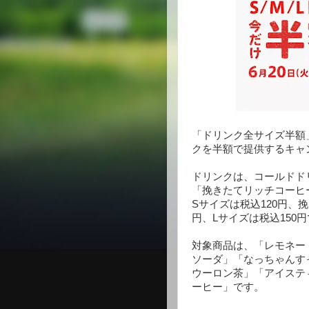
「ドリンク全サイズ半額
クを半額で提供するキャ
ドリンクは、コールドド
「挽きたてリッチコーヒ
Sサイズは税込120円、
円、Lサイズは税込150
対象商品は、「レモネー
ソーダ」「なっちゃんす
ウーロン茶」「アイステ
ーヒー」です。