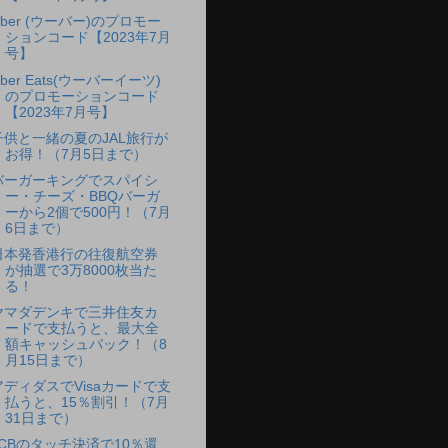
Uber (ウーバー)のプロモー
ションコード【2023年7月
号】
ber Eats(ウーバーイーツ)
のプロモーションコード
【2023年7月号】
子供と一緒の夏のJAL旅行が
お得！（7月5日まで）
バーガーキングでスパイシ
ー・チーズ・BBQバーガ
ーから2個で500円！（7月
6日まで）
日本発香港行の往復航空券
が抽選で3万8000枚当た
る！
ヤマダデンキで三井住友カ
ードで支払うと、最大全
額キャッシュバック！（8
月15日まで）
アディダスでVisaカードで支
払うと、15％割引！（7月
31日まで）
JCBのタッチ決済で10％還