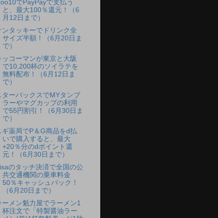
oo10でPayPayで支払う
と、最大100％還元！（6
月12日まで）
ケンタッキーでドリンク全
サイズ半額！（6月20日ま
で）
キッコーマンが東京と大阪
で10,200杯のソイラテを
無料配布！（6月12日ま
で）
スターバックスでMYタンブ
ラーやマグカップの利用
で55円割引！（6月30日ま
で）
スギ薬局でP＆G商品をd払
いで購入すると、最大
+20％分のdポイント還
元！（6月30日まで）
Visaのタッチ決済で全国の公
共交通機関の乗車料金
50％キャッシュバック！
（6月20日まで）
ラーメン魁力屋でラーメン1
杯注文で「特製醤油ラー