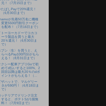
元！（7月15日まで）
いたばしPayで20%還元！
（6月30日まで）
ahamoが先着50万名に機種
変更5500円割引クーポン
を配布！（7月16日まで）
イトーヨーカドーでコカコ
ーラ製品を買うと最大
20％還元！（6月30日ま
で）
ペプシ〈生〉を買うと、え
らべるPay100円分がもら
える！（8月31日まで）
タクシー配車アプリGoで初
めてd払いすると100%、2
回目以降は最大20％のdポ
イントがもらえる！（...
ピザハットで、マルゲリー
タが590円！（6月18日ま
で）
ロッテリアでドリンク注文
すると、ポテトSが1個無
料！（7月9日まで）