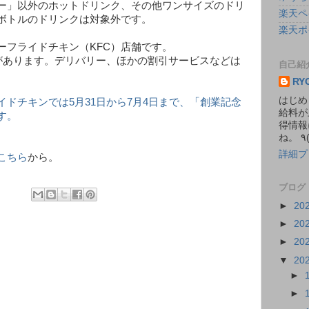
ー」以外のホットドリンク、その他ワンサイズのドリ
楽天ペ
ボトルのドリンクは対象外です。
楽天ポ
ーフライドチキン（KFC）店舗です。
があります。デリバリー、ほかの割引サービスなどは
自己紹
RY
はじめ
ドチキンでは5月31日から7月4日まで、「創業記念
給料が
す。
得情報
詳細プ
こちら
から。
ブログ
►
20
►
20
►
20
▼
20
►
►