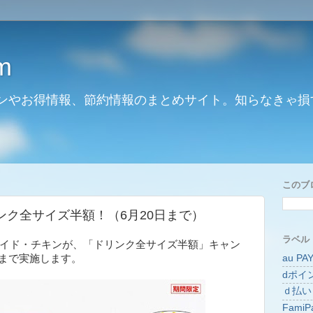
m
ンやお得情報、節約情報のまとめサイト。知らなきゃ損
このブ
ンク全サイズ半額！（6月20日まで）
ラベル
イド・チキンが、「ドリンク全サイズ半額」キャン
au PA
日まで実施します。
dポイ
ｄ払い
FamiP