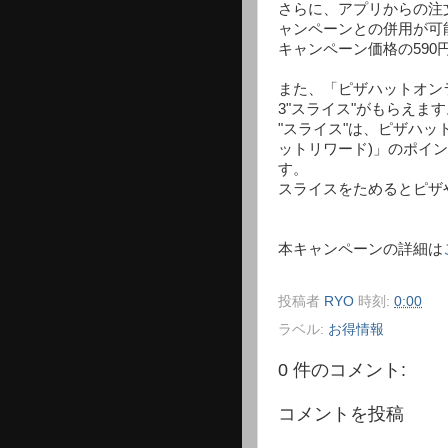
さらに、アプリからの注
ャンペーンとの併用が可
キャンペーン価格の590
また、「ピザハットオン
3"スライス"がもらえます
"スライス"は、ピザハット
ットリワード)」のポイン
す。
スライスをためるとピザ
本キャンペーンの詳細は
投稿者
RYO
時刻:
0:00
ラベル:
お得情報
0 件のコメント:
コメントを投稿