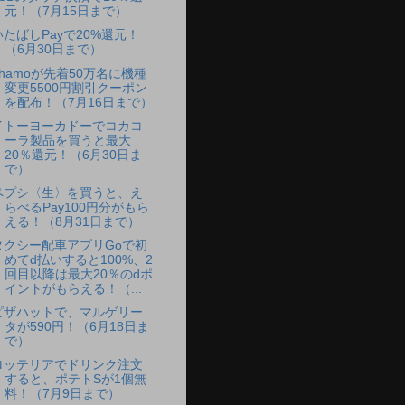
元！（7月15日まで）
いたばしPayで20%還元！
（6月30日まで）
ahamoが先着50万名に機種
変更5500円割引クーポン
を配布！（7月16日まで）
イトーヨーカドーでコカコ
ーラ製品を買うと最大
20％還元！（6月30日ま
で）
ペプシ〈生〉を買うと、え
らべるPay100円分がもら
える！（8月31日まで）
タクシー配車アプリGoで初
めてd払いすると100%、2
回目以降は最大20％のdポ
イントがもらえる！（...
ピザハットで、マルゲリー
タが590円！（6月18日ま
で）
ロッテリアでドリンク注文
すると、ポテトSが1個無
料！（7月9日まで）