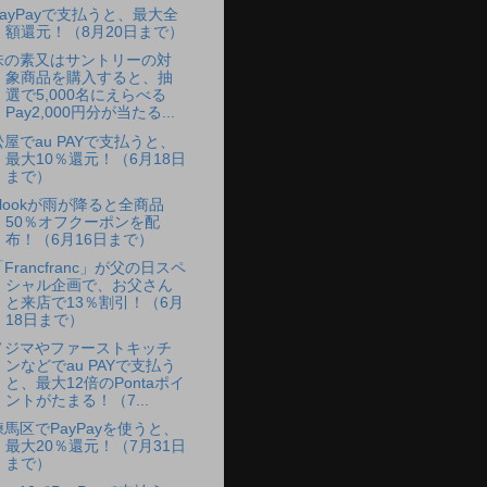
PayPayで支払うと、最大全
額還元！（8月20日まで）
味の素又はサントリーの対
象商品を購入すると、抽
選で5,000名にえらべる
Pay2,000円分が当たる...
松屋でau PAYで支払うと、
最大10％還元！（6月18日
まで）
Klookが雨が降ると全商品
50％オフクーポンを配
布！（6月16日まで）
Francfranc」が父の日スペ
シャル企画で、お父さん
と来店で13％割引！（6月
18日まで）
ノジマやファーストキッチ
ンなどでau PAYで支払う
と、最大12倍のPontaポイ
ントがたまる！（7...
練馬区でPayPayを使うと、
最大20％還元！（7月31日
まで）