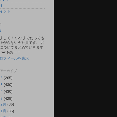
イ
イント
介
O
まして！ いつまでたっても
上がらない会社員です。 お
についてまとめていきます
ね。 ٩( 'ω' )وおー！
ロフィールを表示
 アーカイブ
26
(265)
25
(430)
24
(430)
23
(428)
12月
(36)
11月
(35)