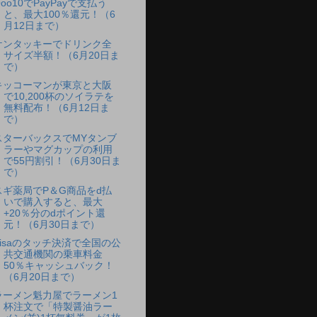
oo10でPayPayで支払う
と、最大100％還元！（6
月12日まで）
ケンタッキーでドリンク全
サイズ半額！（6月20日ま
で）
キッコーマンが東京と大阪
で10,200杯のソイラテを
無料配布！（6月12日ま
で）
スターバックスでMYタンブ
ラーやマグカップの利用
で55円割引！（6月30日ま
で）
スギ薬局でP＆G商品をd払
いで購入すると、最大
+20％分のdポイント還
元！（6月30日まで）
Visaのタッチ決済で全国の公
共交通機関の乗車料金
50％キャッシュバック！
（6月20日まで）
ラーメン魁力屋でラーメン1
杯注文で「特製醤油ラー