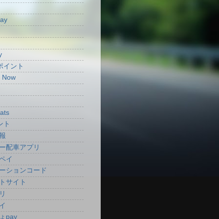
Pay
y
aポイント
t Now
ats
ント
報
ー配車アプリ
ペイ
ーションコード
トサイト
リ
イ
ょpay