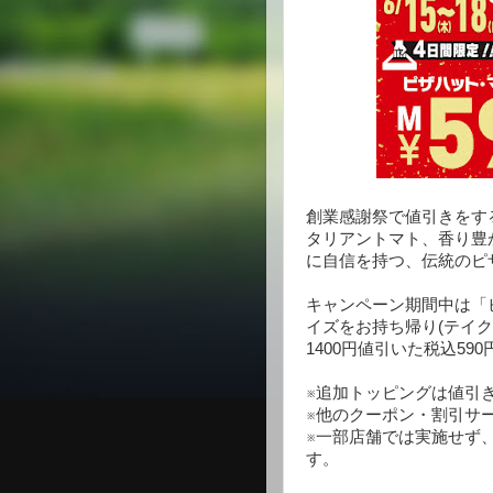
創業感謝祭で値引きをす
タリアントマト、香り豊
に自信を持つ、伝統のピ
キャンペーン期間中は「
イズをお持ち帰り(テイク
1400円値引いた税込59
※追加トッピングは値引
※他のクーポン・割引サ
※一部店舗では実施せず
す。