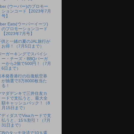
Uber (ウーバー)のプロモー
ションコード【2023年7月
号】
ber Eats(ウーバーイーツ)
のプロモーションコード
【2023年7月号】
子供と一緒の夏のJAL旅行が
お得！（7月5日まで）
バーガーキングでスパイシ
ー・チーズ・BBQバーガ
ーから2個で500円！（7月
6日まで）
日本発香港行の往復航空券
が抽選で3万8000枚当た
る！
ヤマダデンキで三井住友カ
ードで支払うと、最大全
額キャッシュバック！（8
月15日まで）
アディダスでVisaカードで支
払うと、15％割引！（7月
31日まで）
JCBのタッチ決済で10％還