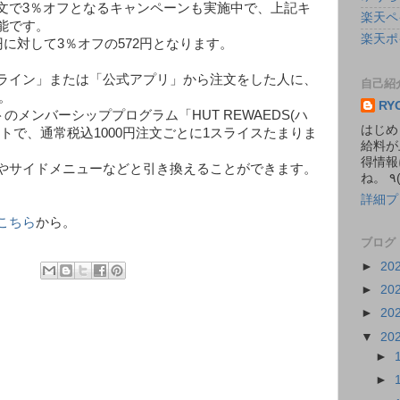
文で3％オフとなるキャンペーンも実施中で、上記キ
楽天ペ
能です。
楽天ポ
円に対して3％オフの572円となります。
ライン」または「公式アプリ」から注文をした人に、
自己紹
。
RY
のメンバーシッププログラム「HUT REWAEDS(ハ
はじめ
トで、通常税込1000円注文ごとに1スライスたまりま
給料が
得情報
やサイドメニューなどと引き換えることができます。
詳細プ
こちら
から。
ブログ
►
20
►
20
►
20
▼
20
►
►