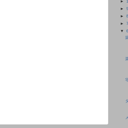
►
►
►
►
▼