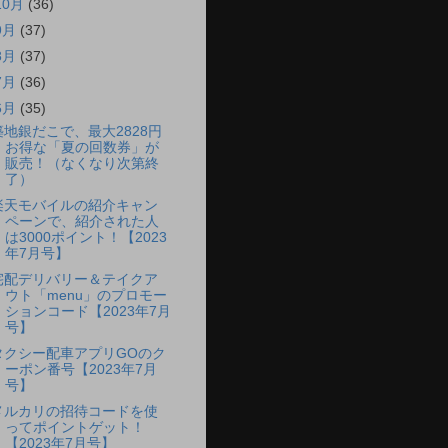
10月
(36)
9月
(37)
8月
(37)
7月
(36)
6月
(35)
築地銀だこで、最大2828円
お得な「夏の回数券」が
販売！（なくなり次第終
了）
楽天モバイルの紹介キャン
ペーンで、紹介された人
は3000ポイント！【2023
年7月号】
宅配デリバリー＆テイクア
ウト「menu」のプロモー
ションコード【2023年7月
号】
タクシー配車アプリGOのク
ーポン番号【2023年7月
号】
メルカリの招待コードを使
ってポイントゲット！
【2023年7月号】