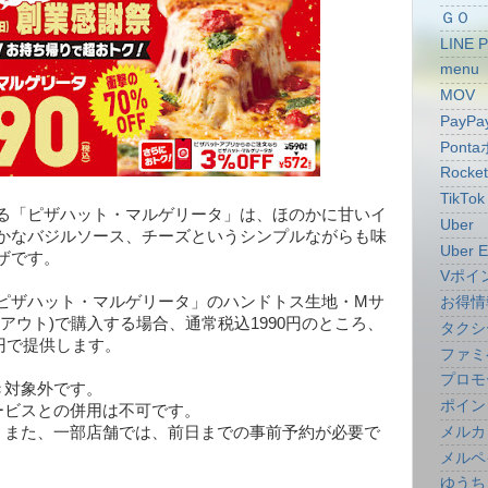
ＧＯ
LINE 
menu
MOV
PayPa
Pont
Rocke
TikTok
る「ピザハット・マルゲリータ」は、ほのかに甘いイ
Uber
かなバジルソース、チーズというシンプルながらも味
Uber E
ザです。
Vポイ
ピザハット・マルゲリータ」のハンドトス生地・Mサ
お得情
アウト)で購入する場合、通常税込1990円のところ、
タクシ
0円で提供します。
ファミ
プロモ
き対象外です。
ポイン
ービスとの併用は不可です。
メルカ
、また、一部店舗では、前日までの事前予約が必要で
メルペ
ゆうち