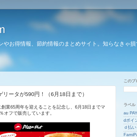
m
ンやお得情報、節約情報のまとめサイト。知らなきゃ損
このブ
リータが590円！（6月18日まで）
ラベル
に創業65周年を迎えることを記念し、6月18日までマ
au PA
0％オフで販売しています。
dポイ
ｄ払い
FamiP