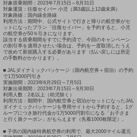
対象搭乗期間：2023年7月15日～8月31日
対象運賃：往復セイバー 小児（満3歳以上12歳未満）
対象路線：国内線全路線
利用方法：期間中、公式サイトで行きと帰りの航空券がセ
ットになったプラン「往復セイバー」を予約すると、小児
の航空券が50％引きになります。
該当する搭乗期間をすでに予約済で、今回のキャンペーン
の割引率を適用させたい場合は、予約を一度取消したうえ
で改めて新規購入する必要があります（払い戻しには所定
の手数料がかかります）。
■ JALダイナミックパッケージ（国内航空券＋宿泊）の予約
で1万5000円引き
実施期間：2023年6月29日～7月5日
対象出発期間：2023年7月15日～9月30日
利用人数：2名以上（幼児除く）
利用方法：期間中、国内航空券と宿泊がセットになったJAL
ダイナミックパッケージを専用サイトから予約すると、1グ
ループにつき旅行代金が1万5000円割引になる「お子さま
と行く旅クーポン」がもらえます（先着1000枚限定）。
■ 子供の国内線特典航空券の利用で、最大2000マイル還元