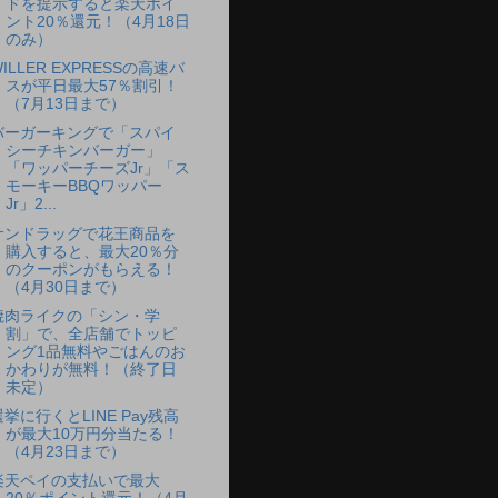
ドを提示すると楽天ポイ
ント20％還元！（4月18日
のみ）
ILLER EXPRESSの高速バ
スが平日最大57％割引！
（7月13日まで）
バーガーキングで「スパイ
シーチキンバーガー」
「ワッパーチーズJr」「ス
モーキーBBQワッパー
Jr」2...
サンドラッグで花王商品を
購入すると、最大20％分
のクーポンがもらえる！
（4月30日まで）
焼肉ライクの「シン・学
割」で、全店舗でトッピ
ング1品無料やごはんのお
かわりが無料！（終了日
未定）
選挙に行くとLINE Pay残高
が最大10万円分当たる！
（4月23日まで）
楽天ペイの支払いで最大