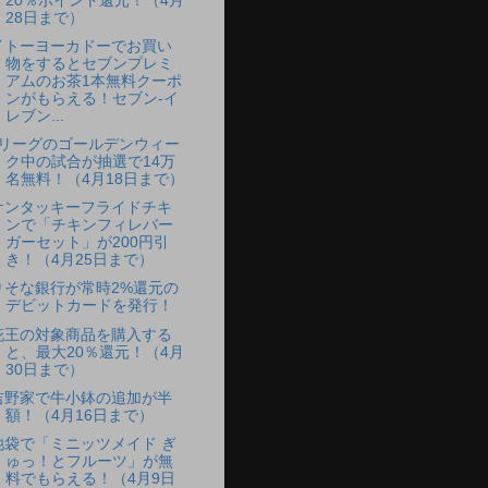
20％ポイント還元！（4月
28日まで）
イトーヨーカドーでお買い
物をするとセブンプレミ
アムのお茶1本無料クーポ
ンがもらえる！セブン-イ
レブン...
Jリーグのゴールデンウィー
ク中の試合が抽選で14万
名無料！（4月18日まで）
ケンタッキーフライドチキ
ンで「チキンフィレバー
ガーセット」が200円引
き！（4月25日まで）
りそな銀行が常時2%還元の
デビットカードを発行！
花王の対象商品を購入する
と、最大20％還元！（4月
30日まで）
吉野家で牛小鉢の追加が半
額！（4月16日まで）
池袋で「ミニッツメイド ぎ
ゅっ！とフルーツ」が無
料でもらえる！（4月9日