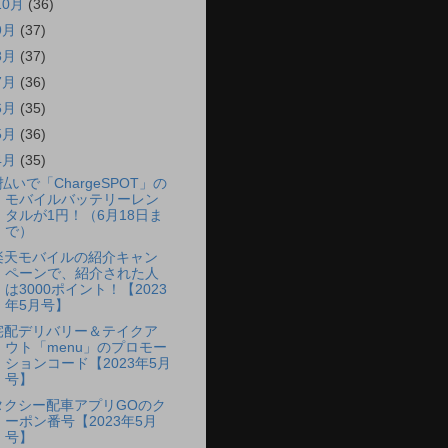
10月
(36)
9月
(37)
8月
(37)
7月
(36)
6月
(35)
5月
(36)
4月
(35)
d払いで「ChargeSPOT」の
モバイルバッテリーレン
タルが1円！（6月18日ま
で）
楽天モバイルの紹介キャン
ペーンで、紹介された人
は3000ポイント！【2023
年5月号】
宅配デリバリー＆テイクア
ウト「menu」のプロモー
ションコード【2023年5月
号】
タクシー配車アプリGOのク
ーポン番号【2023年5月
号】