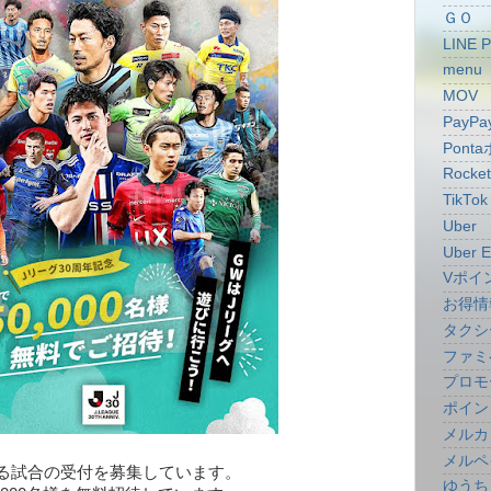
ＧＯ
LINE 
menu
MOV
PayPa
Pont
Rocke
TikTok
Uber
Uber E
Vポイ
お得情
タクシ
ファミ
プロモ
ポイン
メルカ
メルペ
る試合の受付を募集しています。
ゆうち