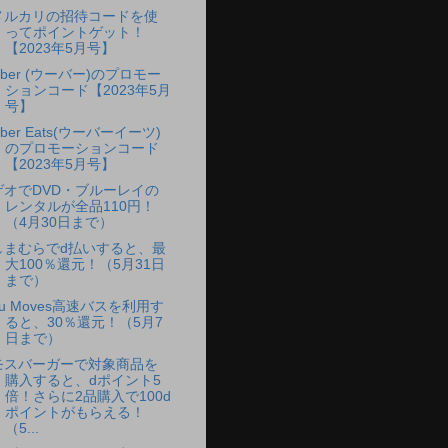
メルカリの招待コードを使
ってポイントゲット！
【2023年5月号】
Uber (ウーバー)のプロモー
ションコード【2023年5月
号】
ber Eats(ウーバーイーツ)
のプロモーションコード
【2023年5月号】
ゲオでDVD・ブルーレイの
レンタルが全品110円！
（4月30日まで）
しまむらでd払いすると、最
大100％還元！（5月31日
まで）
au Moves高速バスを利用す
ると、30％還元！（5月7
日まで）
モスバーガーで対象商品を
購入すると、dポイント5
倍！さらに2品購入で100d
ポイントがもらえる！
（5...