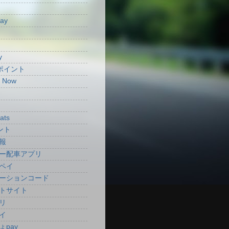
Pay
y
aポイント
t Now
ats
ント
報
ー配車アプリ
ペイ
ーションコード
トサイト
リ
イ
ょpay