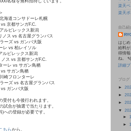
,000名様を無料招待しています。
楽天ペ
＞
楽天ポ
vs 北海道コンサドーレ札幌
vs 京都サンガF.C.
自己紹
vs アルビレックス新潟
RY
リノス vs 名古屋グランパス
ラーズ vs ガンバ大阪
はじめ
ーレ vs 柏レイソル
給料が
得情報
vs アルビレックス新潟
ノス vs 京都サンガF.C.
ターレ vs サガン鳥栖
詳細プ
 vs サガン鳥栖
vs 川崎フロンターレ
ブログ
トラーズ vs 名古屋グランパス
►
20
 vs ガンバ大阪
►
20
の受付も今後行われます。
►
20
グの試合が抽選で当たります。
▼
20
無料)への登録が必要です。
►
►
こちら
から。