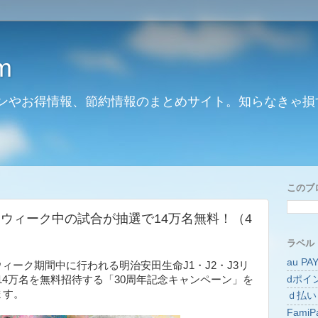
m
ンやお得情報、節約情報のまとめサイト。知らなきゃ損
このブ
ウィーク中の試合が抽選で14万名無料！（4
ラベル
au PA
ィーク期間中に行われる明治安田生命J1・J2・J3リ
dポイ
14万名を無料招待する「30周年記念キャンペーン」を
ます。
ｄ払い
FamiP