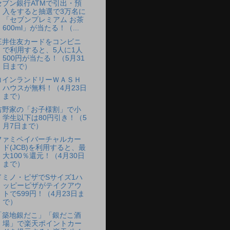
セブン銀行ATMで引出・預
入をすると抽選で3万名に
「セブンプレミアム お茶
600ml」が当たる！（...
三井住友カードをコンビニ
で利用すると、5人に1人
500円が当たる！（5月31
日まで）
コインランドリーＷＡＳＨ
ハウスが無料！（4月23日
まで）
吉野家の「お子様割」で小
学生以下は80円引き！（5
月7日まで）
ファミペイバーチャルカー
ド(JCB)を利用すると、最
大100％還元！（4月30日
まで）
ドミノ・ピザでSサイズ1ハ
ッピーピザがテイクアウ
トで599円！（4月23日ま
で）
「築地銀だこ」「銀だこ酒
場」で楽天ポイントカー