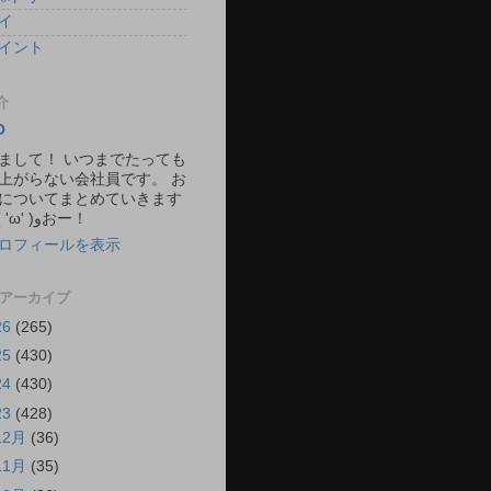
イ
イント
介
O
まして！ いつまでたっても
上がらない会社員です。 お
についてまとめていきます
ね。 ٩( 'ω' )وおー！
ロフィールを表示
 アーカイブ
26
(265)
25
(430)
24
(430)
23
(428)
12月
(36)
11月
(35)