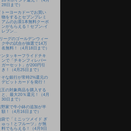
20％ポイント還元！（4月
28日まで）
イトーヨーカドーでお買い
物をするとセブンプレミ
アムのお茶1本無料クーポ
ンがもらえる！セブン-イ
レブン...
Jリーグのゴールデンウィー
ク中の試合が抽選で14万
名無料！（4月18日まで）
ケンタッキーフライドチキ
ンで「チキンフィレバー
ガーセット」が200円引
き！（4月25日まで）
りそな銀行が常時2%還元の
デビットカードを発行！
花王の対象商品を購入する
と、最大20％還元！（4月
30日まで）
吉野家で牛小鉢の追加が半
額！（4月16日まで）
池袋で「ミニッツメイド ぎ
ゅっ！とフルーツ」が無
料でもらえる！（4月9日