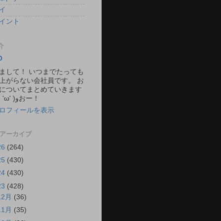
イ
イント
介
O
まして！ いつまでたっても
上がらない会社員です。 お
についてまとめていきます
ね。 ٩( 'ω' )وおー！
ロフィールを表示
 アーカイブ
26
(264)
25
(430)
24
(430)
23
(428)
12月
(36)
11月
(35)