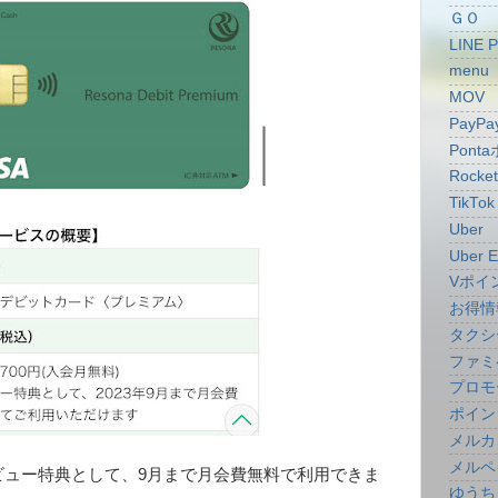
ＧＯ
LINE 
menu
MOV
PayPa
Pont
Rocke
TikTok
Uber
Uber E
Vポイ
お得情
タクシ
ファミ
プロモ
ポイン
メルカ
メルペ
デビュー特典として、9月まで月会費無料で利用できま
ゆうち