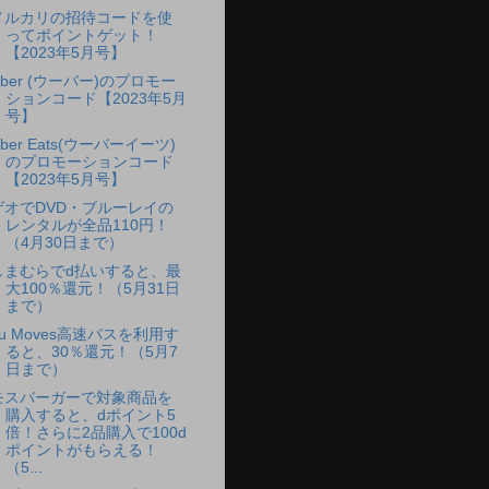
メルカリの招待コードを使
ってポイントゲット！
【2023年5月号】
Uber (ウーバー)のプロモー
ションコード【2023年5月
号】
ber Eats(ウーバーイーツ)
のプロモーションコード
【2023年5月号】
ゲオでDVD・ブルーレイの
レンタルが全品110円！
（4月30日まで）
しまむらでd払いすると、最
大100％還元！（5月31日
まで）
au Moves高速バスを利用す
ると、30％還元！（5月7
日まで）
モスバーガーで対象商品を
購入すると、dポイント5
倍！さらに2品購入で100d
ポイントがもらえる！
（5...