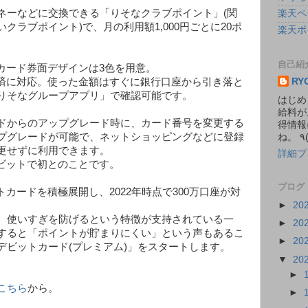
ネーなどに交換できる「りそなクラブポイント」(関
楽天ペ
クラブポイント)で、月の利用額1,000円ごとに20ポ
楽天ポ
自己紹
、カード券面デザインは3色を用意。
RY
決済に対応。使った金額はすぐに銀行口座から引き落と
りそなグループアプリ」で確認可能です。
はじめ
給料が
ドからのアップグレード時に、カード番号を変更する
得情報
プグレードが可能で、ネットショッピングなどに登録
更せずに利用できます。
詳細プ
デビットで初とのことです。
ブログ
トカードを積極展開し、2022年時点で300万口座が対
►
20
、使いすぎを防げるという特徴が支持されている一
►
20
すると「ポイントが貯まりにくい」という声もあるこ
►
20
デビットカード(プレミアム)」をスタートします。
▼
20
►
こちら
から。
►