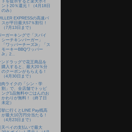
ドを提示すると楽天ポイ
ント20％還元！（4月18日
のみ）
ILLER EXPRESSの高速バ
スが平日最大57％割引！
（7月13日まで）
バーガーキングで「スパイ
シーチキンバーガー」
「ワッパーチーズJr」「ス
モーキーBBQワッパー
Jr」2...
サンドラッグで花王商品を
購入すると、最大20％分
のクーポンがもらえる！
（4月30日まで）
焼肉ライクの「シン・学
割」で、全店舗でトッピ
ング1品無料やごはんのお
かわりが無料！（終了日
未定）
選挙に行くとLINE Pay残高
が最大10万円分当たる！
（4月23日まで）
楽天ペイの支払いで最大