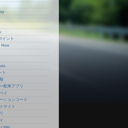
Pay
y
aポイント
t Now
ats
ント
報
ー配車アプリ
ペイ
ーションコード
トサイト
リ
イ
ょpay