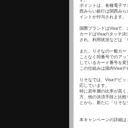
ポイントは、各種電子マ
西みらい銀行は関西みらい
イントが付与されます。
国際ブランドはVisaで
カードはVisaのタッチ
され、利用状況などは「
また、りそなの一般カー
ことなく同番号でのアッ
しているカード番号を変
この仕組みは国内Visa
りそなでは、Visaデビッ
応しています。
特に若年層の比率が高く
方、他の決済手段と比較
とから、新たに「りそな
本キャンペーンの詳細は