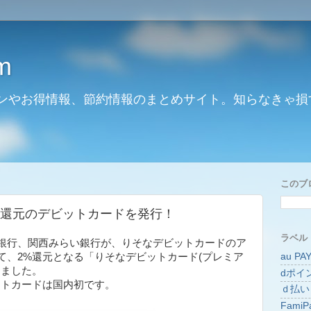
m
ンやお得情報、節約情報のまとめサイト。知らなきゃ損
このブ
%還元のデビットカードを発行！
ラベル
銀行、関西みらい銀行が、りそなデビットカードのア
au PA
て、2%還元となる「りそなデビットカード(プレミア
しました。
dポイ
ットカードは国内初です。
ｄ払い
FamiP