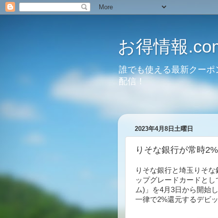
お得情報.co
誰でも使える最新クーポ
配信！
2023年4月8日土曜日
りそな銀行が常時2
りそな銀行と埼玉りそな
ップグレードカードとし
ム)」を4月3日から開始
一律で2%還元するデビ