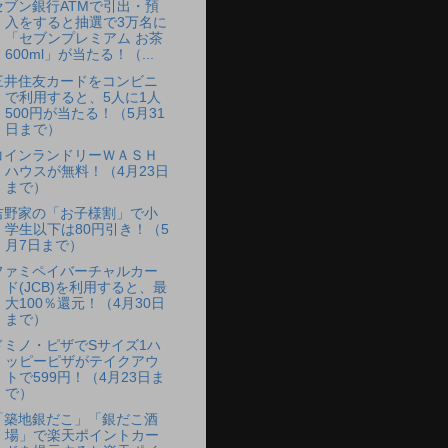
セブン銀行ATMで引出・預
入をすると抽選で3万名に
「セブンプレミアム お茶
600ml」が当たる！（...
三井住友カードをコンビニ
で利用すると、5人に1人
500円が当たる！（5月31
日まで）
コインランドリーＷＡＳＨ
ハウスが無料！（4月23日
まで）
吉野家の「お子様割」で小
学生以下は80円引き！（5
月7日まで）
ファミペイバーチャルカー
ド(JCB)を利用すると、最
大100％還元！（4月30日
まで）
ドミノ・ピザでSサイズ1ハ
ッピーピザがテイクアウ
トで599円！（4月23日ま
で）
「築地銀だこ」「銀だこ酒
場」で楽天ポイントカー