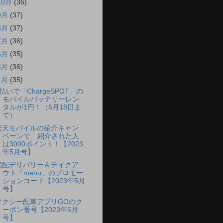
10月
(36)
9月
(37)
8月
(37)
7月
(36)
6月
(35)
5月
(36)
4月
(35)
d払いで「ChargeSPOT」の
モバイルバッテリーレン
タルが1円！（6月18日ま
で）
楽天モバイルの紹介キャン
ペーンで、紹介された人
は3000ポイント！【2023
年5月号】
宅配デリバリー＆テイクア
ウト「menu」のプロモー
ションコード【2023年5月
号】
タクシー配車アプリGOのク
ーポン番号【2023年5月
号】