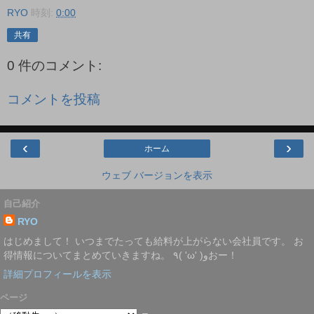
RYO
時刻:
0:00
共有
0 件のコメント:
コメントを投稿
‹
›
ホーム
ウェブ バージョンを表示
自己紹介
RYO
はじめまして！ いつまでたっても給料が上がらない会社員です。 お
得情報についてまとめていきますね。 ٩( 'ω' )وおー！
詳細プロフィールを表示
ページ