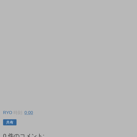
RYO
時刻:
0:00
共有
0 件のコメント: