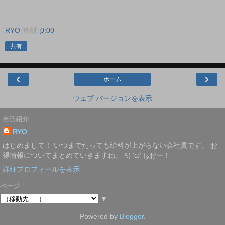
RYO
時刻:
0:00
共有
‹
›
ホーム
ウェブ バージョンを表示
自己紹介
RYO
はじめまして！ いつまでたっても給料が上がらない会社員です。 お
得情報についてまとめていきますね。 ٩( 'ω' )وおー！
詳細プロフィールを表示
ページ
▼
Powered by
Blogger
.