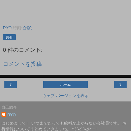
RYO
時刻:
0:00
共有
0 件のコメント:
コメントを投稿
‹
›
ホーム
ウェブ バージョンを表示
自己紹介
RYO
はじめまして！ いつまでたっても給料が上がらない会社員です。 お
得情報についてまとめていきますね。 ٩( 'ω' )وおー！