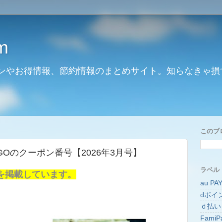
m
ンやお得情報、節約情報のまとめサイト。知らなきゃ損
このブ
Oのクーポン番号【2026年3月号】
ラベル
を掲載しています。
au PA
dポイ
ｄ払い
FamiP