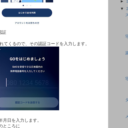
►
▼
認証
られてくるので、その認証コードを入力します。
年月日を入力します。
のところに