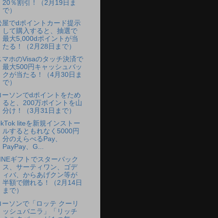
20％割引！（2月19日ま
で）
松屋でdポイントカード提示
して購入すると、抽選で
最大5,000dポイントが当
たる！（2月28日まで）
スマホのVisaのタッチ決済で
最大500円キャッシュバッ
クが当たる！（4月30日ま
で）
ローソンでdポイントをため
ると、200万ポイントを山
分け！（3月31日まで）
ikTok liteを新規インストー
ルするともれなく5000円
分のえらべるPay、
PayPay、G...
LINEギフトでスターバック
ス、サーティワン、ゴデ
ィバ、からあげクン等が
半額で贈れる！（2月14日
まで）
ローソンで「ロッテ クーリ
ッシュバニラ」「リッチ