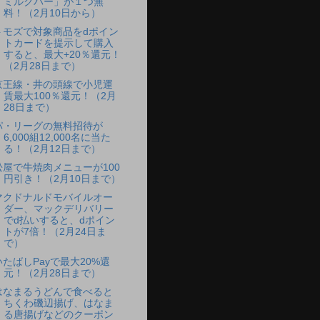
ミルクバー」が１つ無
料！（2月10日から）
トモズで対象商品をdポイン
トカードを提示して購入
すると、最大+20％還元！
（2月28日まで）
京王線・井の頭線で小児運
賃最大100％還元！（2月
28日まで）
パ・リーグの無料招待が
6,000組12,000名に当た
る！（2月12日まで）
松屋で牛焼肉メニューが100
円引き！（2月10日まで）
マクドナルドモバイルオー
ダー、マックデリバリー
でd払いすると、dポイン
トが7倍！（2月24日ま
で）
いたばしPayで最大20%還
元！（2月28日まで）
はなまるうどんで食べると
ちくわ磯辺揚げ、はなま
る唐揚げなどのクーポン