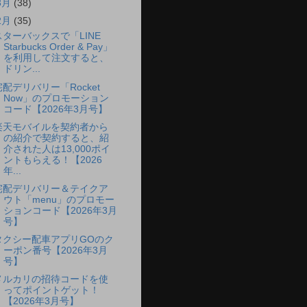
3月
(38)
2月
(35)
スターバックスで「LINE
Starbucks Order & Pay」
を利用して注文すると、
ドリン...
宅配デリバリー「Rocket
Now」のプロモーション
コード【2026年3月号】
楽天モバイルを契約者から
の紹介で契約すると、紹
介された人は13,000ポイ
ントもらえる！【2026
年...
宅配デリバリー＆テイクア
ウト「menu」のプロモー
ションコード【2026年3月
号】
タクシー配車アプリGOのク
ーポン番号【2026年3月
号】
メルカリの招待コードを使
ってポイントゲット！
【2026年3月号】