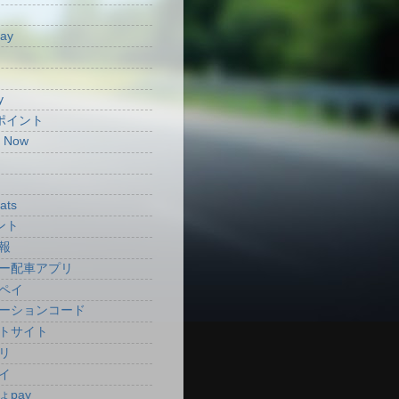
Pay
y
aポイント
t Now
ats
ント
報
ー配車アプリ
ペイ
ーションコード
トサイト
リ
イ
ょpay