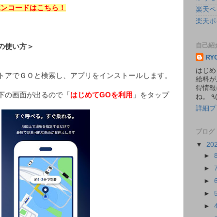
ーポンコードはこちら！
楽天ペ
楽天ポ
自己紹
の使い方＞
RY
はじめ
トアでＧＯと検索し、アプリをインストールします。
給料が
得情報
下の画面が出るので「
はじめてGOを利用
」をタップ
詳細プ
ブログ
▼
20
►
►
►
►
►