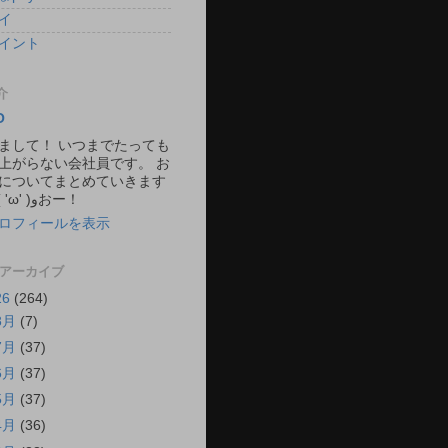
イ
イント
介
O
まして！ いつまでたっても
上がらない会社員です。 お
についてまとめていきます
ね。 ٩( 'ω' )وおー！
ロフィールを表示
 アーカイブ
26
(264)
8月
(7)
7月
(37)
6月
(37)
5月
(37)
4月
(36)