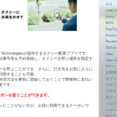
ＧＯ
LINE 
menu
MOV
PayPa
Pont
Rocke
TikTok
y Technologiesが提供するタクシー配車アプリです。
Uber
話番号等を予め登録し、タクシーを呼ぶ場所を指定す
Uber E
Vポイ
ーを呼ぶことができ、さらに、行き先をお気に入りに
お得情
利用することも可能。
タクシ
決済方法を事前に登録しておくことで降車時に支払い
楽です。
ファミ
プロモ
ーポンを使うことが
できます
。
ポイン
メルカ
ったことがない方が、お得に利用できるクーポンで
メルペ
ゆうち