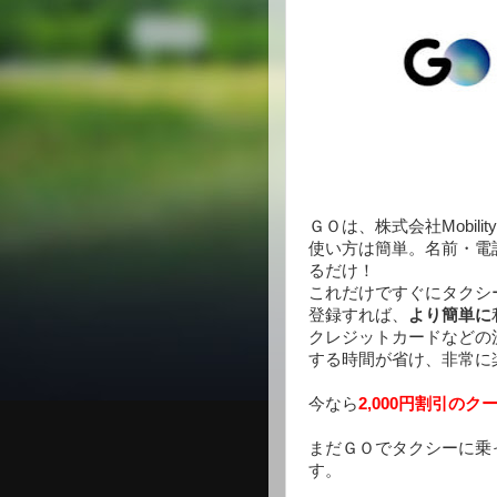
ＧＯは、株式会社Mobilit
使い方は簡単。名前・電
るだけ！
これだけですぐにタクシ
登録すれば、
より簡単に
クレジットカードなどの
する時間が省け、非常に
今なら
2,000
円割引のク
まだＧＯでタクシーに乗
す。