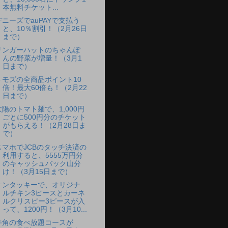
本無料チケット...
デニーズでauPAYで支払う
と、10％割引！（2月26日
まで）
リンガーハットのちゃんぽ
んの野菜が増量！（3月1
日まで）
トモズの全商品ポイント10
倍！最大60倍も！（2月22
日まで）
太陽のトマト麺で、1,000円
ごとに500円分のチケット
がもらえる！（2月28日ま
で）
スマホでJCBのタッチ決済の
利用すると、5555万円分
のキャッシュバック山分
け！（3月15日まで）
ケンタッキーで、オリジナ
ルチキン3ピースとカーネ
ルクリスピー3ピースが入
って、1200円！（3月10...
牛角の食べ放題コースが