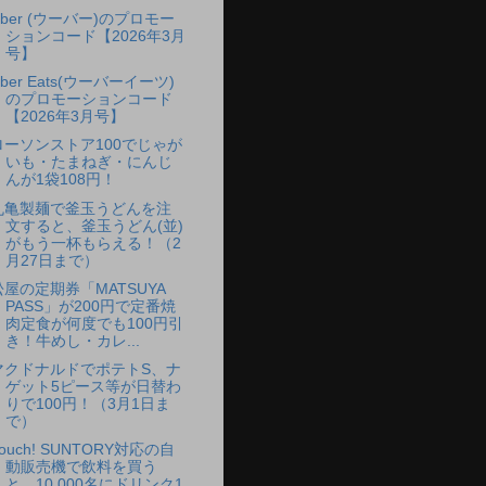
Uber (ウーバー)のプロモー
ションコード【2026年3月
号】
ber Eats(ウーバーイーツ)
のプロモーションコード
【2026年3月号】
ローソンストア100でじゃが
いも・たまねぎ・にんじ
んが1袋108円！
丸亀製麺で釜玉うどんを注
文すると、釜玉うどん(並)
がもう一杯もらえる！（2
月27日まで）
松屋の定期券「MATSUYA
PASS」が200円で定番焼
肉定食が何度でも100円引
き！牛めし・カレ...
マクドナルドでポテトS、ナ
ゲット5ピース等が日替わ
りで100円！（3月1日ま
で）
ouch! SUNTORY対応の自
動販売機で飲料を買う
と、10,000名にドリンク1