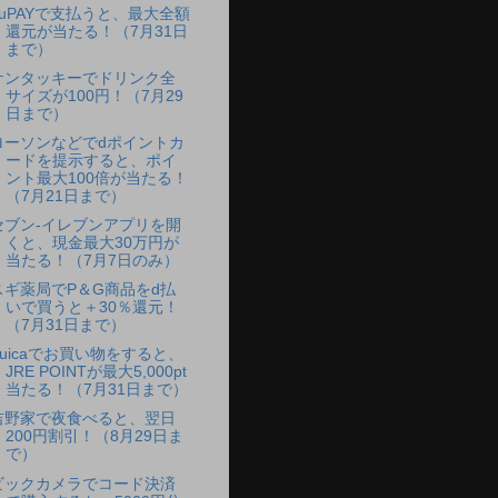
auPAYで支払うと、最大全額
還元が当たる！（7月31日
まで）
ケンタッキーでドリンク全
サイズが100円！（7月29
日まで）
ローソンなどでdポイントカ
ードを提示すると、ポイ
ント最大100倍が当たる！
（7月21日まで）
セブン‐イレブンアプリを開
くと、現金最大30万円が
当たる！（7月7日のみ）
スギ薬局でP＆G商品をd払
いで買うと＋30％還元！
（7月31日まで）
Suicaでお買い物をすると、
JRE POINTが最大5,000pt
当たる！（7月31日まで）
吉野家で夜食べると、翌日
200円割引！（8月29日ま
で）
ビックカメラでコード決済