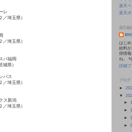
楽天ペ
ーレ
楽天ポ
２／埼玉県）
自己紹
RY
岡
２／埼玉県）
はじめ
給料が
得情報
スパ福岡
茨城県）
詳細プ
ンパス
ブログ
２／埼玉県）
►
20
▼
20
クス新潟
►
２／埼玉県）
►
►
►