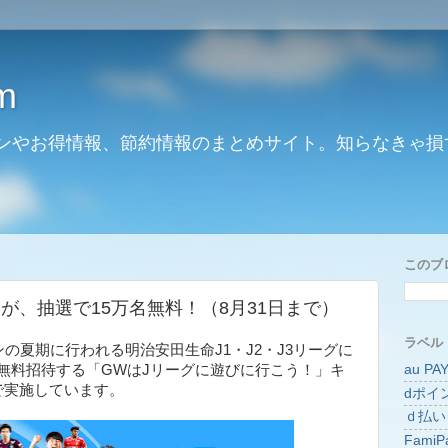
m
ンやお得情報、節約情報のまとめサイト。知らなきゃ損
このブ
が、抽選で15万名無料！（8月31日まで）
ラベル
ンの夏期に行われる明治安田生命J1・J2・J3リーグに
au PA
を無料招待する「GWはJリーグに遊びに行こう！」キ
で実施しています。
dポイ
ｄ払い
FamiP