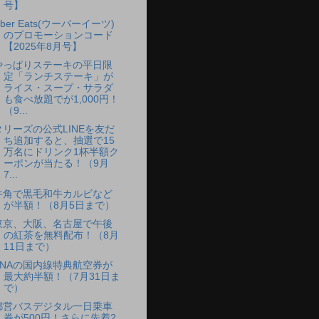
号】
ber Eats(ウーバーイーツ)
のプロモーションコード
【2025年8月号】
やっぱりステーキの平日限
定「ランチステーキ」が
ライス・スープ・サラダ
も食べ放題でが1,000円！
（9...
タリーズの公式LINEを友だ
ち追加すると、抽選で15
万名にドリンク1杯半額ク
ーポンが当たる！（9月
7...
牛角で黒毛和牛カルビなど
が半額！（8月5日まで）
東京、大阪、名古屋で午後
の紅茶を無料配布！（8月
11日まで）
ANAの国内線特典航空券が
最大約半額！（7月31日ま
で）
都営バスデジタル一日乗車
券が500円！さらに先着2