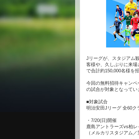
Jリーグが、スタジアム
客様や、久しぶりに来場
で合計約150,000名様
今回の無料招待キャンペー
の試合が対象となってい
■対象試合
明治安田Jリーグ 全60ク
・7/20(日)開催
鹿島アントラーズvs柏レ
（メルカリスタジアム／