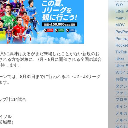
ＧＯ
LINE 
menu
MOV
PayPa
Pont
Rocke
TikTok
観戦に興味はあるがまだ来場したことがない新規のお
Uber
される方を対象に、7月～8月に開催される全国の試合
を招待します。
Uber E
Vポイ
ンでは、8月31日までに行われるJ1・J2・J3リーグ
お得情
ます。
タクシ
ファミ
ラブ計114試合
プロモ
ポイン
メルカ
イソル
メルペ
茨城県）
ゆうち