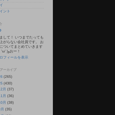
イ
イント
介
O
まして！ いつまでたっても
上がらない会社員です。 お
についてまとめていきます
ね。 ٩( 'ω' )وおー！
ロフィールを表示
 アーカイブ
26
(265)
25
(430)
12月
(37)
11月
(36)
10月
(38)
9月
(35)