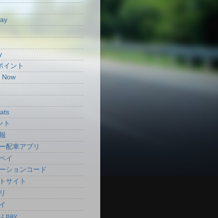
Pay
y
aポイント
t Now
ats
ント
報
ー配車アプリ
ペイ
ーションコード
トサイト
リ
イ
ょpay