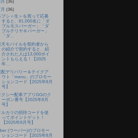
8月
(36)
7月
(36)
ペプシ＜生＞を買って応募
すると、81,000名に「ダ
ブルモスバーガー」「ダ
ブルテリヤキバーガー」
「ダ...
楽天モバイルを契約者から
の紹介で契約すると、紹
介された人は13,000ポイ
ントもらえる！【2025
年...
宅配デリバリー＆テイクア
ウト「menu」のプロモー
ションコード【2025年8月
号】
タクシー配車アプリGOのク
ーポン番号【2025年8月
号】
メルカリの招待コードを使
ってポイントゲット！
【2025年8月号】
Uber (ウーバー)のプロモー
ションコード【2025年8月