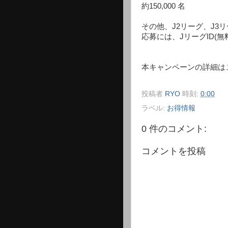
約150,000 名
その他、J2リーグ、J3
応募には、JリーグID(
本キャンペーンの詳細は
投稿者
RYO
時刻:
0:00
ラベル:
お得情報
0 件のコメント:
コメントを投稿