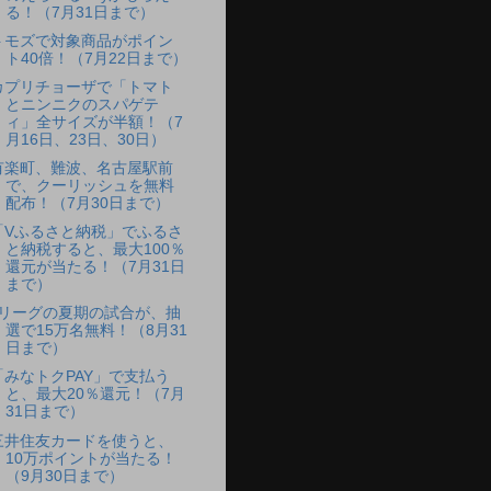
る！（7月31日まで）
トモズで対象商品がポイン
ト40倍！（7月22日まで）
カプリチョーザで「トマト
とニンニクのスパゲテ
ィ」全サイズが半額！（7
月16日、23日、30日）
有楽町、難波、名古屋駅前
で、クーリッシュを無料
配布！（7月30日まで）
「Vふるさと納税」でふるさ
と納税すると、最大100％
還元が当たる！（7月31日
まで）
Jリーグの夏期の試合が、抽
選で15万名無料！（8月31
日まで）
「みなトクPAY」で支払う
と、最大20％還元！（7月
31日まで）
三井住友カードを使うと、
10万ポイントが当たる！
（9月30日まで）