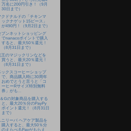
万名に200円引き！（9月
30日まで）
マクドナルドの「チキンマ
ックナゲット15ピース」
が490円！（9月2日まで）
セブンネットショッピング
でnanacoポイントで購入
すると、最大50％還元！
（8月31日まで）
花王のマジックリンなどを
買うと、最大20％還元！
（8月31日まで）
ベックスコーヒーショップ
で、商品購入時に30周年
おめでとうと言うと「コ
ーヒーRサイズ特別無料
券」がも...
P＆Gの対象商品を購入する
と、最大20％分のPayPy
ポイント還元！（8月31日
まで）
ユニリーバ ヘアケア製品を
購入すると、最大50％分
のえらべるPayがもらえ