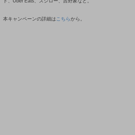
ド、Uber Eats、スシロー、吉野家など。
本キャンペーンの詳細は
こちら
から。