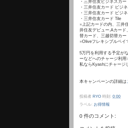
・三井住友ビジネスカード f
・三井住友カード ビジネ
・三井住友カード ビジ
・三井住友カード Tile
※上記カードの内、三井
井住友デビュー.Aカード、
替カード、三越切替カー
※Oliveフレキシブル
5万円を利用する予定が
ーなどへのチャージ利用
私ならKyashにチャー
本キャンペーンの詳細は
投稿者
RYO
時刻:
0:00
ラベル:
お得情報
0 件のコメント: