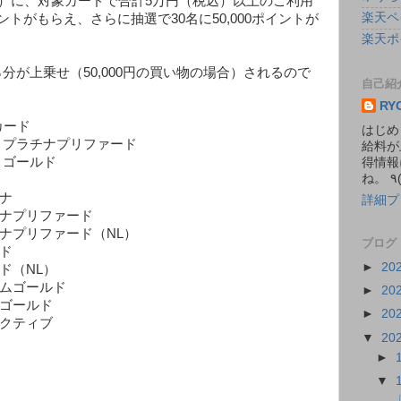
日）に、対象カードで合計5万円（税込）以上のご利用
楽天ペ
イントがもらえ、さらに抽選で30名に50,000ポイントが
楽天ポ
分が上乗せ（50,000円の買い物の場合）されるので
自己紹
RY
カード
はじめ
イ プラチナプリファード
給料が
イ ゴールド
得情報
ナ
詳細プ
チナプリファード
ナプリファード（NL）
ブログ
ド
►
20
ド（NL）
イムゴールド
►
20
グゴールド
►
20
ゼクティブ
▼
20
►
▼