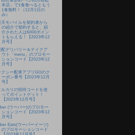
「肉野菜炒め ベジ郎渋谷総
本店」で1食食べるともう
1食無料！（12月1日の
み）
楽天モバイルを契約者から
の紹介で契約すると、紹
介された人は6000ポイン
トもらえる！【2023年12
月号】
宅配デリバリー＆テイクア
ウト「menu」のプロモー
ションコード【2023年12
月号】
タクシー配車アプリGOのク
ーポン番号【2023年12月
号】
メルカリの招待コードを使
ってポイントゲット！
【2023年12月号】
Uber (ウーバー)のプロモー
ションコード【2023年12
月号】
ber Eats(ウーバーイーツ)
のプロモーションコード
【2023年12月号】