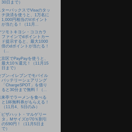
30日まで）
スターバックスでVisaのタッ
チ決済を使うと、1万名に
1,000円相当のVポイント
が当たる！（11月...
マツモトキヨシ・ココカラ
ファインでdポイントカー
ド提示すると、最大1000
倍のdポイントが当たる！
（...
文京区でPayPayを使うと、
最大10％還元！（11月15
日まで）
セブン-イレブンでモバイル
バッテリーシェアリング
「ChargeSPOT」を借り
ると30分まで無料！（...
来来亭でラーメンを食べる
と1杯無料券がもらえる！
（11月4、5日のみ）
「ピザハット・マルゲリー
タ」Mサイズが70％割引
の590円！（11月5日ま
で）