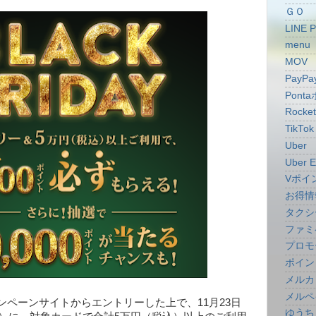
ＧＯ
LINE 
menu
MOV
PayPa
Pont
Rocke
TikTok
Uber
Uber E
Vポイ
お得情
タクシ
ファミ
プロモ
ポイン
メルカ
メルペ
ンペーンサイトからエントリーした上で、11月23日
ゆうち