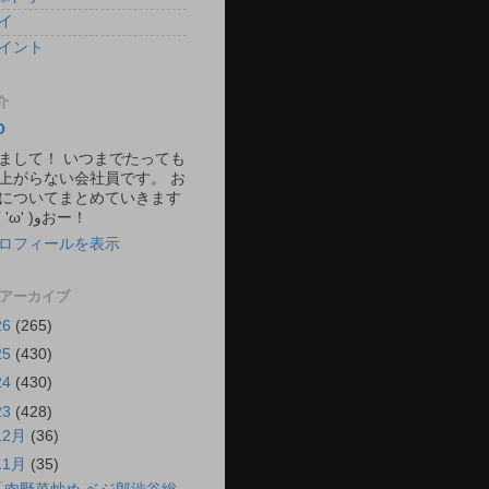
イ
イント
介
O
まして！ いつまでたっても
上がらない会社員です。 お
についてまとめていきます
ね。 ٩( 'ω' )وおー！
ロフィールを表示
 アーカイブ
26
(265)
25
(430)
24
(430)
23
(428)
12月
(36)
11月
(35)