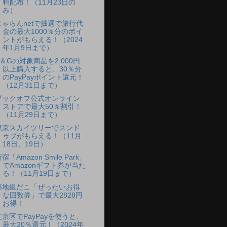
料配布！（11月23日の
み）
じゃらんnetで抽選で旅行代
金の最大1000％分のポイ
ントがもらえる！（2024
年1月9日まで）
P＆Gの対象商品を2,000円
以上購入すると、30％分
のPayPayポイント還元！
（12月31日まで）
ブックオフ公式オンライン
ストアで最大50％割引！
（11月29日まで）
東京スカイツリーでスンド
ゥブがもらえる！（11月
18日、19日）
宿「Amazon Smile Park」
でAmazonギフト券が当た
る！（11月19日まで）
築地銀だこ「ぜったいお得
な回数券」で最大2828円
お得！
文京区でPayPayを使うと、
最大20％還元！（2024年