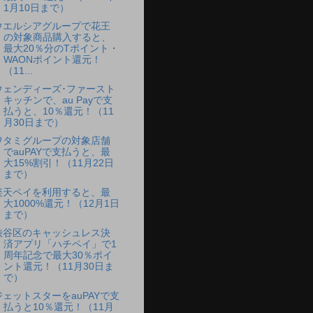
1月10日まで）
ウエルシアグループで花王
の対象商品購入すると、
最大20％分のTポイント・
WAONポイント還元！
（11...
ウェンディーズ･ファースト
キッチンで、au Payで支
払うと、10％還元！（11
月30日まで）
ワタミグループの対象店舗
でauPAYで支払うと、最
大15%割引！（11月22日
まで）
楽天ペイを利用すると、最
大1000%還元！（12月1日
まで）
渋谷区のキャッシュレス決
済アプリ「ハチペイ」で1
周年記念で最大30％ポイ
ント還元！（11月30日ま
で）
ジェットスターをauPAYで支
払うと10％還元！（11月