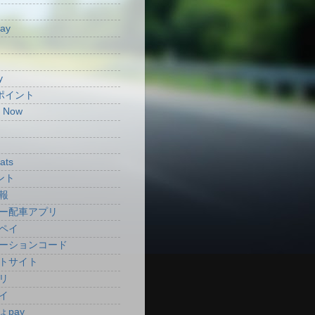
Pay
y
aポイント
t Now
ats
ント
報
ー配車アプリ
ペイ
ーションコード
トサイト
リ
イ
ょpay