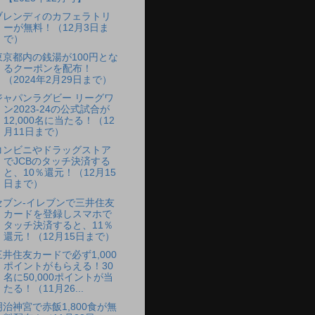
ブレンディのカフェラトリ
ーが無料！（12月3日ま
で）
東京都内の銭湯が100円とな
るクーポンを配布！
（2024年2月29日まで）
ジャパンラグビー リーグワ
ン2023-24の公式試合が
12,000名に当たる！（12
月11日まで）
コンビニやドラッグストア
でJCBのタッチ決済する
と、10％還元！（12月15
日まで）
セブン-イレブンで三井住友
カードを登録しスマホで
タッチ決済すると、11％
還元！（12月15日まで）
三井住友カードで必ず1,000
ポイントがもらえる！30
名に50,000ポイントが当
たる！（11月26...
明治神宮で赤飯1,800食が無