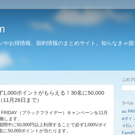
m
ンやお得情報、節約情報のまとめサイト。知らなきゃ損
このブ
,000ポイントがもらえる！30名に50,000
11月26日まで）
ラベル
au PA
 FRIDAY（ブラックフライデー）キャンペーンを11月
dポイ
実施します。
中に50,000円以上利用することで必ず1,000Vポイ
ｄ払い
に50,000ポイントが当たります。
FamiP