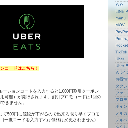
ＧＯ
LINE 
menu
MOV
PayPa
Pont
Rocke
TikTok
Uber
Uber E
ーポンコードはこちら！
Vポイ
お得情
タクシ
ーションコードを入力すると1,000円割引クーポン
ファミ
で使用可能）が発行されます。割引プロモコードは1回の
プロモ
用できません。
ポイン
メルカ
って500円に値段が下がるので出来る限り早くプロモ
。(一度コードを入力すれば価格は変更されません)
メルペ
ゆうち