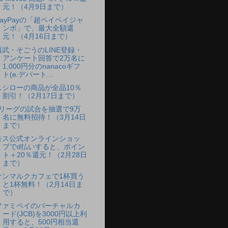
元！（4月9日まで）
PayPayの「超ペイペイジャ
ンボ」で、最大全額還
元！（4月16日まで）
西武・そごうのLINE登録・
アンケート回答で2万名に
1,000円分のnanacoギフ
ト(e.デパート...
スシローの商品が全品10％
割引！（2月17日まで）
Jリーグの試合を抽選で9万
名に無料招待！（3月14日
まで）
モス公式オンラインショッ
プでd払いすると、ポイン
ト＋20％還元！（2月28日
まで）
サンマルクカフェで1杯買う
と1杯無料！（2月14日ま
で）
ファミペイのバーチャルカ
ード(JCB)を3000円以上利
用すると、500円相当還