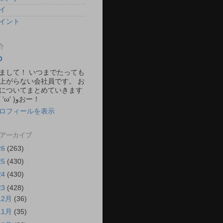
イ
イント
介
O
まして！ いつまでたっても
上がらない会社員です。 お
についてまとめていきます
ね。 ٩( 'ω' )وおー！
ロフィールを表示
 アーカイブ
26
(263)
25
(430)
24
(430)
23
(428)
12月
(36)
11月
(35)