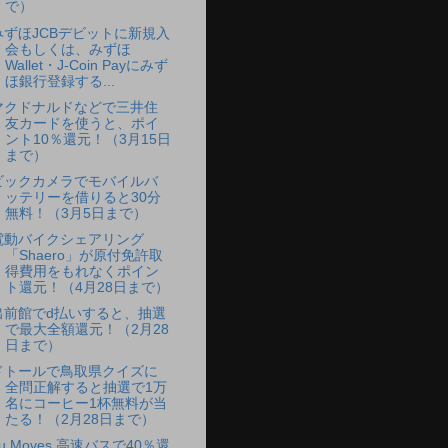
で）
みずほJCBデビットに新規入
会もしくは、みずほ
Wallet・J-Coin Payにみず
ほ銀行登録する...
マクドナルドなどで三井住
友カードを使うと、ポイ
ント10％還元！（3月15日
まで）
ビックカメラでモバイルバ
ッテリーを借りると30分
無料！（3月5日まで）
電動バイクシェアリング
「Shaero」が原付免許取
得費用をもれなくポイン
ト還元！（4月28日まで）
出前館でd払いすると、抽選
で最大全額還元！（2月28
日まで）
ドトールで鳥取県クイズに
全問正解すると抽選で1万
名にコーヒー1杯無料が当
たる！（2月28日まで）
u Moves 高速バスで40％還