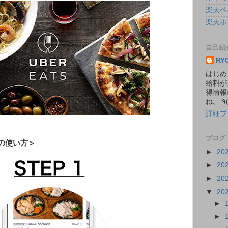
楽天ペ
楽天ポ
自己紹
RY
はじめ
給料が
得情報
詳細プ
ブログ
の使い方＞
►
20
►
20
►
20
▼
20
►
►