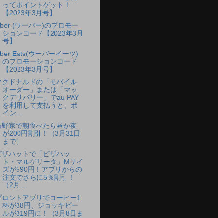
ってポイントゲット！
【2023年3月号】
Uber (ウーバー)のプロモー
ションコード【2023年3月
号】
ber Eats(ウーバーイーツ)
のプロモーションコード
【2023年3月号】
マクドナルドの「モバイル
オーダー」または「マッ
クデリバリー」でau PAY
を利用して支払うと、ポ
イン...
吉野家で朝食べたら昼か夜
が200円割引！（3月31日
まで）
ピザハットで「ピザハッ
ト・マルゲリータ」Mサイ
ズが590円！アプリからの
注文でさらに5％割引！
（2月...
プロントアプリでコーヒー1
杯が38円、ジョッキビー
ルが319円に！（3月8日ま