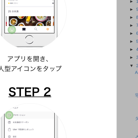
►
►
►
►
►
►
►
►
▼