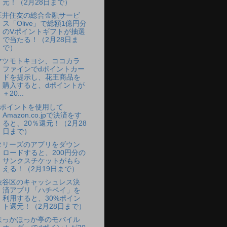
元！（2月28日まで）
三井住友の総合金融サービ
ス「Olive」で総額1億円分
のVポイントギフトが抽選
で当たる！（2月28日ま
で）
マツモトキヨシ、ココカラ
ファインでdポイントカー
ドを提示し、花王商品を
購入すると、dポイントが
＋20...
Vポイントを使用して
Amazon.co.jpで決済をす
ると、20％還元！（2月28
日まで）
タリーズのアプリをダウン
ロードすると、200円分の
サンクスチケットがもら
える！（2月19日まで）
渋谷区のキャッシュレス決
済アプリ「ハチペイ」を
利用すると、30%ポイン
ト還元！（2月28日まで）
ほっかほっか亭のモバイル