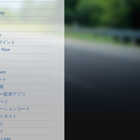
Pay
y
aポイント
t Now
ats
ント
報
ー配車アプリ
ペイ
ーションコード
トサイト
リ
イ
ょpay