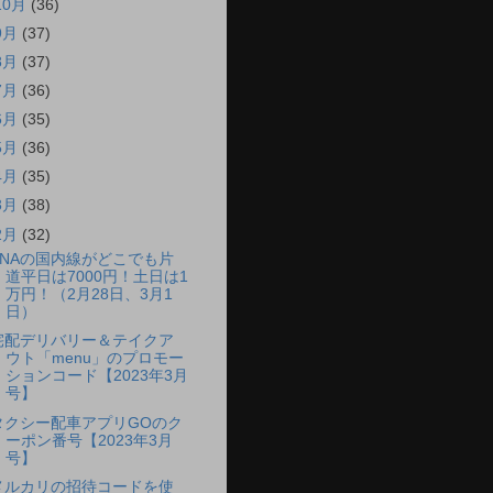
10月
(36)
9月
(37)
8月
(37)
7月
(36)
6月
(35)
5月
(36)
4月
(35)
3月
(38)
2月
(32)
ANAの国内線がどこでも片
道平日は7000円！土日は1
万円！（2月28日、3月1
日）
宅配デリバリー＆テイクア
ウト「menu」のプロモー
ションコード【2023年3月
号】
タクシー配車アプリGOのク
ーポン番号【2023年3月
号】
メルカリの招待コードを使