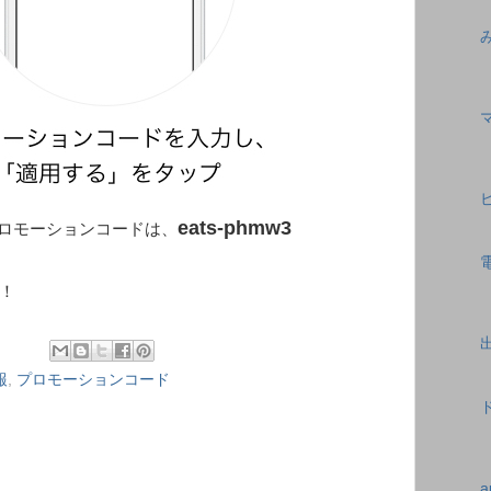
eats-phmw3
ンコードは、
！
報
,
プロモーションコード
a