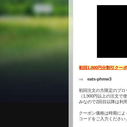
初回1,000円分割引ク
⇒
eats-phmw3
初回注文の方限定のプロモ
（1,900円以上の注文
みなので2回目以降は利
クーポン価格は時期によ
コードをご入力ください