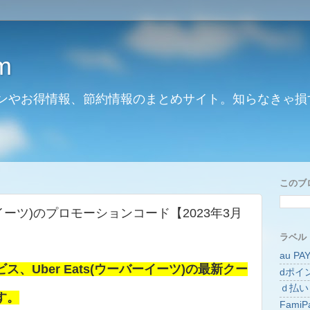
m
ンやお得情報、節約情報のまとめサイト。知らなきゃ損
このブ
バーイーツ)のプロモーションコード【2023年3月
ラベル
au PA
、Uber Eats(ウーバーイーツ)の最新クー
dポイ
ｄ払い
す。
FamiP