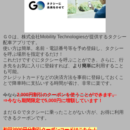
ＧＯは、株式会社Mobility Technologiesが提供するタクシー
配車アプリです。
使い方は簡単。名前・電話番号等を予め登録し、タクシー
を呼ぶ場所を指定するだけ！
これだけですぐにタクシーを呼ぶことができ、さらに、行
き先をお気に入りに登録すれば、
より簡単に
利用すること
も可能。
クレジットカードなどの決済方法を事前に登録しておくこ
とで降車時に支払いする時間が省け、非常に楽です。
今なら
2,000
円割引のクーポンを使うことが
できます
。
⇒今なら期間限定で5,000円に増額しています！
まだＧＯでタクシーに乗ったことがない方が、お得に利用
できるクーポンです。
初回2000円分割引クーポンコードはこちら！