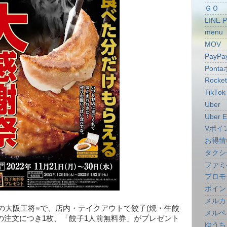
ＧＯ
LINE 
menu
MOV
PayPa
Pont
Rocke
TikTok
Uber
Uber E
Vポイ
お得情
タクシ
ファミ
プロモ
ポイン
メルカ
の大阪王将※で、店内・テイクアウトで餃子(焼・生餃
メルペ
の注文につき1枚、「餃子1人前無料券」がプレゼント
ゆうち