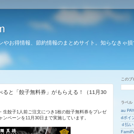
m
ンやお得情報、節約情報のまとめサイト。知らなきゃ損
このブ
ると「餃子無料券」がもらえる！（11月30
ラベル
au PA
・生餃子1人前ご注文につき1枚の餃子無料券をプレゼ
dポイ
ンペーンを11月30日まで実施しています。
ｄ払い
FamiP