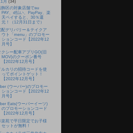
11月
(34)
葛飾区の対象店舗でau
PAY、d払い、PayPay、楽
天ペイすると、30％還
元！（12月31日まで）
宅配デリバリー＆テイクア
ウト「menu」のプロモー
ションコード【2022年12
月号】
タクシー配車アプリGO(旧
MOV)のクーポン番号
【2022年12月号】
メルカリの招待コードを使
ってポイントゲット！
【2022年12月号】
Uber (ウーバー)のプロモー
ションコード【2022年12
月号】
ber Eats(ウーバーイーツ)
のプロモーションコード
【2022年12月号】
幸楽苑で平日限定でお子様
セットが無料！