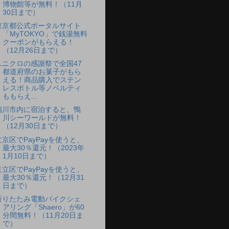
博物館等が無料！（11月
30日まで）
東京都公式ポータルサイト
「MyTOKYO」で銭湯無料
クーポンがもらえる！
（12月26日まで）
ユニクロの感謝祭で全国47
都道府県のお菓子がもら
える！商品購入でステン
レスボトル等ノベルティ
ももらえ...
鴨川市内に宿泊すると、鴨
川シーワールドが無料！
（12月30日まで）
文京区でPayPayを使うと、
最大30％還元！（2023年
1月10日まで）
足立区でPayPayを使うと、
最大30％還元！（12月31
日まで）
折りたたみ電動バイクシェ
アリング「Shaero」が60
分間無料！（11月20日ま
で）