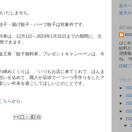
楽天ペ
施いたしません。
楽天ポ
餃子・揚げ餃子・ハーフ餃子は対象外です。
自己紹
RY
券は、12月1日～2023年1月31日までの期間に、元
利用できます。
はじめ
給料が
得情報
阪王将「餃⼦無料券」プレゼントキャンペーンは、今
詳細プ
の締めくくりは、「いつもお店に来てくれて、ほんま
想いを込めて、職人が店頭で一つ一つ手作りをしたア
ブログ
楽しい年末を過ごしてほしいとのことです。
►
20
►
20
こちら
から。
►
20
►
20
▼
20
►