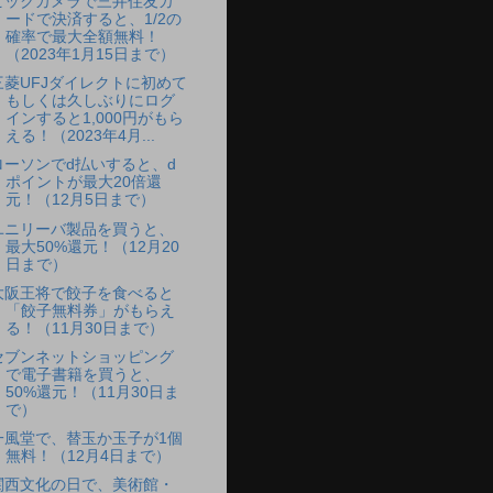
ビックカメラで三井住友カ
ードで決済すると、1/2の
確率で最大全額無料！
（2023年1月15日まで）
三菱UFJダイレクトに初めて
もしくは久しぶりにログ
インすると1,000円がもら
える！（2023年4月...
ローソンでd払いすると、d
ポイントが最大20倍還
元！（12月5日まで）
ユニリーバ製品を買うと、
最大50%還元！（12月20
日まで）
大阪王将で餃子を食べると
「餃子無料券」がもらえ
る！（11月30日まで）
セブンネットショッピング
で電子書籍を買うと、
50%還元！（11月30日ま
で）
一風堂で、替玉か玉子が1個
無料！（12月4日まで）
関西文化の日で、美術館・