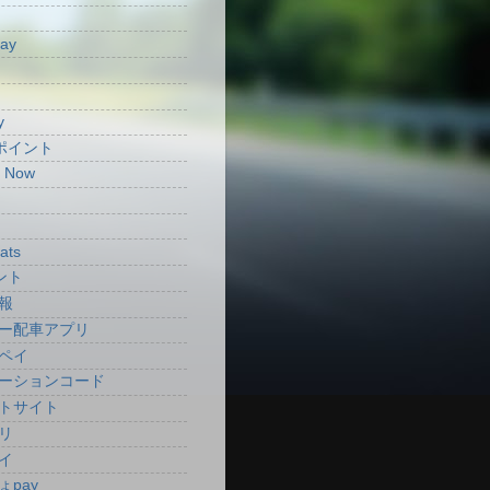
Pay
y
aポイント
t Now
ats
ント
報
ー配車アプリ
ペイ
ーションコード
トサイト
リ
イ
ょpay