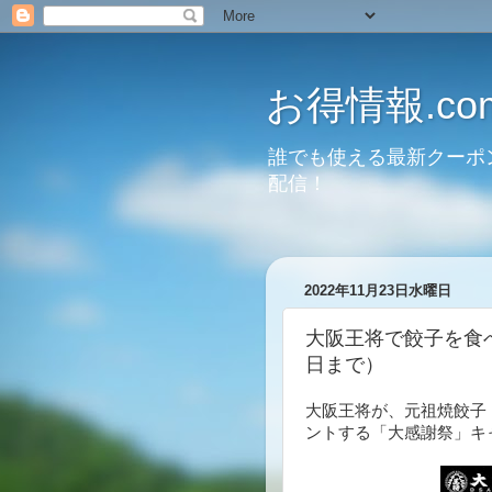
お得情報.co
誰でも使える最新クーポ
配信！
2022年11月23日水曜日
大阪王将で餃子を食べ
日まで）
大阪王将が、元祖焼餃子
ントする「大感謝祭」キャ