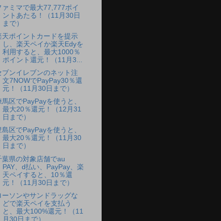
ファミマで最大77,777ポイ
ントあたる！（11月30日
まで）
楽天ポイントカードを提示
し、楽天ペイか楽天Edyを
利用すると、最大1000％
ポイント還元！（11月3...
セブンイレブンのネット注
文7NOWでPayPay30％還
元！（11月30日まで）
練馬区でPayPayを使うと、
最大20％還元！（12月31
日まで）
豊島区でPayPayを使うと、
最大20％還元！（11月30
日まで）
千葉県の対象店舗でau
PAY、d払い、PayPay、楽
天ペイすると、10％還
元！（11月30日まで）
ローソンやサンドラッグな
どで楽天ペイを支払う
と、最大100%還元！（11
月30日まで）