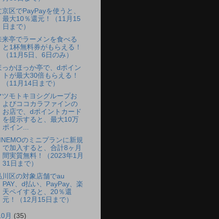
文京区でPayPayを使うと、
最大10％還元！（11月15
日まで）
来来亭でラーメンを食べる
と1杯無料券がもらえる！
（11月5日、6日のみ）
ほっかほっか亭で、dポイン
トが最大30倍もらえる！
（11月14日まで）
マツモトキヨシグループお
よびココカラファインの
お店で、dポイントカード
を提示すると、最大10万
ポイン...
LINEMOのミニプランに新規
で加入すると、合計8ヶ月
間実質無料！（2023年1月
31日まで）
品川区の対象店舗でau
PAY、d払い、PayPay、楽
天ペイすると、20％還
元！（12月15日まで）
10月
(35)