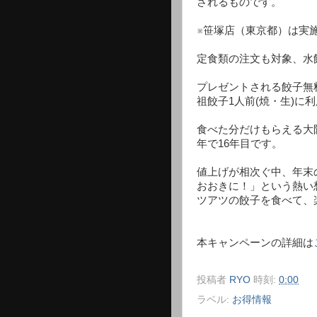
されるものです。
※笹塚店（東京都）は実
定食類の注文も対象、水
プレゼントされる餃子無料
祖餃子1人前(焼・生)に
食べた分だけもらえる大
年で16年目です。
値上げが相次ぐ中、年末
おおきに！」という熱い
ツアツの餃子を食べて、
本キャンペーンの詳細は
投稿者
RYO
時刻:
0:00
ラベル:
お得情報