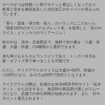
ロースかつは特製パン粉でサクッと香ばしくなっており、
鮮度と安全を徹底追及した自社加工のキャベツが添えられ
ています。
「香り・旨味・弾力性・粘り」のバランスにこだわった
「国産100%のオリジナルブレンド米」を使用した「松のや
ライス」とトンカツのマリアージュ！
松のやは、店内・定食限定で、無料で米の量を「小盛・並
盛・大盛・特盛」の4種類から選択できます。
持ち帰りももちろんワンコインであり、トンカツ弁当を
家・オフィス等で食べることも可能です。
ただし、テイクアウトのライスは大盛が+60円、特盛が
+100円となり、みそ汁は60円で別売りとなります。
テイクアウトの際は、松屋のお弁当WEB予約サイト「松弁
ネット」から注文すると、来店時の商品受け渡しがスムー
ズになり、店舗での待ち時間が短縮されます。また、10％
ポイント還元されます！