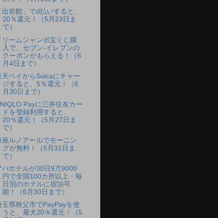
「出前館」でd払いすると、
20％還元！（5月23日ま
で）
ドリームジャンボ宝くじ購
入で、セブン-イレブンの
クーポンがもらえる！（6
月4日まで）
楽天ペイからSuicaにチャー
ジすると、5％還元！（6
月30日まで）
UNIQLO Payに三井住友カー
ドを登録利用すると、
20％還元！（5月27日ま
で）
銀座ルノアールでモーニン
グが無料！（5月31日ま
で）
アパホテルが30日9万9000
円で全国100カ所以上・毎
日別のホテルに宿泊可
能！（6月30日まで）
埼玉県秩父市でPayPayを使
うと、最大20％還元！（5