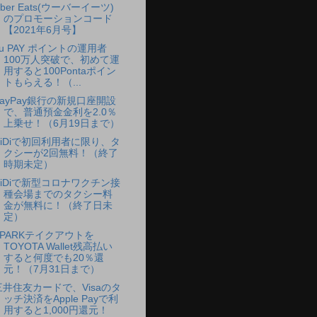
ber Eats(ウーバーイーツ)
のプロモーションコード
【2021年6月号】
au PAY ポイントの運用者
100万人突破で、初めて運
用すると100Pontaポイン
トもらえる！（...
PayPay銀行の新規口座開設
で、普通預金金利を2.0％
上乗せ！（6月19日まで）
DiDiで初回利用者に限り、タ
クシーが2回無料！（終了
時期未定）
DiDiで新型コロナワクチン接
種会場までのタクシー料
金が無料に！（終了日未
定）
EPARKテイクアウトを
TOYOTA Wallet残高払い
すると何度でも20％還
元！（7月31日まで）
三井住友カードで、Visaのタ
ッチ決済をApple Payで利
用すると1,000円還元！