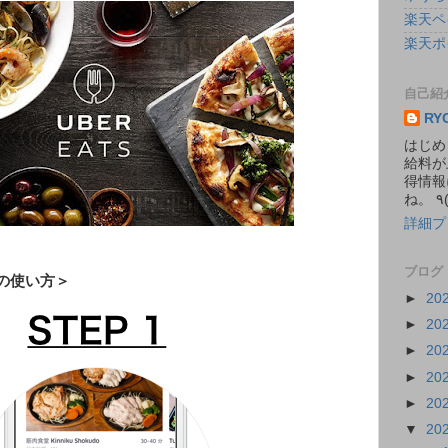
楽天ペ
楽天ポ
自己紹
RY
はじめ
給料が
得情報
詳細プ
ブログ
の使い方＞
►
20
►
20
►
20
►
20
►
20
▼
20