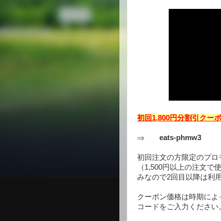
初回1,800円分割引ク
⇒
eats-phmw3
初回注文の方限定のプロモ
（1,500円以上の注文
みなので2回目以降は利
クーポン価格は時期によ
コードをご入力ください