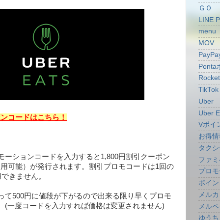
ＧＯ
LINE 
menu
MOV
PayPa
Pont
Rocke
TikTok
Uber
Uber E
ーポンコードはこちら！
Vポイ
お得情
タクシ
ーションコードを入力すると1,800円割引クーポン
ファミ
で使用可能）が発行されます。割引プロモコードは1回の
プロモ
用できません。
ポイン
メルカ
って500円に値段が下がるので出来る限り早くプロモ
。(一度コードを入力すれば価格は変更されません)
メルペ
ゆうち