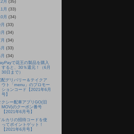
12月
(35)
11月
(33)
10月
(34)
9月
(33)
8月
(34)
7月
(34)
6月
(33)
5月
(34)
PayPayで花王の製品を購入
すると、30％還元！（6月
30日まで）
宅配デリバリー＆テイクア
ウト「menu」のプロモー
ションコード【2021年6月
号】
タクシー配車アプリGO(旧
MOV)のクーポン番号
【2021年6月号】
メルカリの招待コードを使
ってポイントゲット！
【2021年6月号】