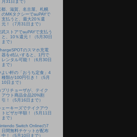
月31日まで）
京都、滋賀、名古屋、札幌
のMKタクシーでauPAYで
支払うと、最大20％還
元！（7月31日まで）
東武ストアでauPAYで支払う
と、10％還元！（5月30日
まで）
ChargeSPOTのスマホ充電
器をd払いすると、1円で
レンタル可能！（6月30日
まで）
やよい軒の「おうち定食」4
種類が100円引き！（5月
10日まで）
カプリチョーザが、テイク
アウト商品全品20%割
引！（5月16日まで）
シェーキーズでテイクアウ
トピザが半額！（5月11日
まで）
intendo Switch Onlineの7
日間無料チケットが配布
中！（5月10日まで）