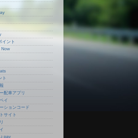
Pay
y
aポイント
t Now
ats
ント
報
ー配車アプリ
ペイ
ーションコード
トサイト
リ
イ
ょpay