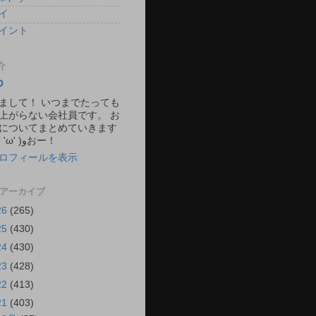
イ
イント
介
O
まして！ いつまでたっても
上がらない会社員です。 お
についてまとめていきます
ね。 ٩( 'ω' )وおー！
ロフィールを表示
 アーカイブ
26
(265)
25
(430)
24
(430)
23
(428)
22
(413)
21
(403)