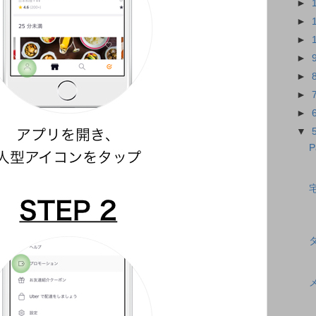
►
►
►
►
►
►
►
▼