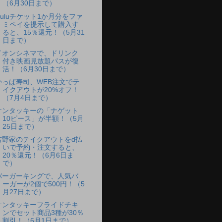
（6月30日まで）
Huluチケット1か月分をファ
ミペイを提示して購入す
ると、15％還元！（5月31
日まで）
イオンシネマで、ドリンク
付き映画見放題パスが復
活！（6月30日まで）
かっぱ寿司、WEB注文でテ
イクアウトが20%オフ！
（7月4日まで）
ケンタッキーの「ナゲット
10ピース」が半額！（5月
25日まで）
吉野家のテイクアウトをd払
いで予約・注文すると、
20％還元！（6月6日ま
で）
バーガーキングで、人気バ
ーガーが2個で500円！（5
月27日まで）
ケンタッキーフライドチキ
ンでセット商品3種が30％
割引！（6月1日まで）