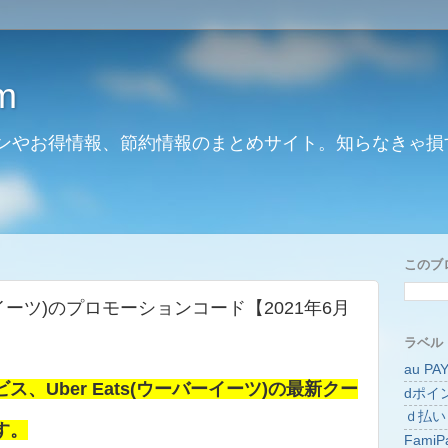
m
ンやお得情報、節約情報のまとめサイト。知らなきゃ損
このブ
バーイーツ)のプロモーションコード【2021年6月
ラベル
au PA
、Uber Eats(ウーバーイーツ)の最新クー
dポイ
ｄ払い
す。
FamiP