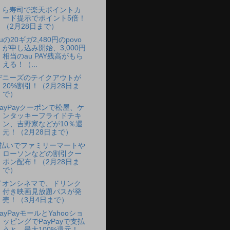
くら寿司で楽天ポイントカ
ード提示でポイント5倍！
（2月28日まで）
uの20ギガ2,480円のpovo
が申し込み開始、3,000円
相当のau PAY残高がもら
える！（...
デニーズのテイクアウトが
20%割引！（2月28日ま
で）
PayPayクーポンで松屋、ケ
ンタッキーフライドチキ
ン、吉野家などが10％還
元！（2月28日まで）
d払いでファミリーマートや
ローソンなどの割引クー
ポン配布！（2月28日ま
で）
イオンシネマで、ドリンク
付き映画見放題パスが発
売！（3月4日まで）
ayPayモールとYahooショ
ッピングでPayPayで支払
うと、最大100%還元！