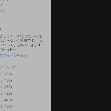
イ
イント
介
O
まして！ いつまでたっても
上がらない会社員です。 お
についてまとめていきます
ね。 ٩( 'ω' )وおー！
ロフィールを表示
 アーカイブ
26
(265)
25
(430)
24
(430)
23
(428)
22
(413)
21
(403)