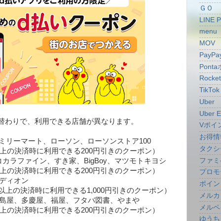
ＧＯ
LINE 
menu
MOV
PayPa
Pont
Rocke
TikTok
Uber
Uber E
替わりで、利用できる店舗が異なります。
Vポイ
お得情
ァミリーマート、ローソン、ローソンストア100
タクシ
以上の決済時に利用できる200円引きのクーポン）
ファミ
コカラファイン、すき家、BigBoy、マツモトキヨシ
時に利用できる200円引きのクーポン）
プロモ
エディオン
ポイン
0円以上の決済時に利用できる1,000円引きのクーポン）
メルカ
：高島屋、多慶屋、福屋、フタバ図書、やまや
メルペ
時に利用できる200円引きのクーポン）
ゆうち