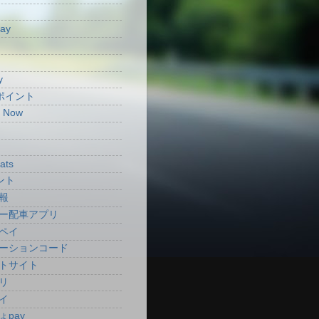
Pay
y
aポイント
t Now
ats
ント
報
ー配車アプリ
ペイ
ーションコード
トサイト
リ
イ
ょpay