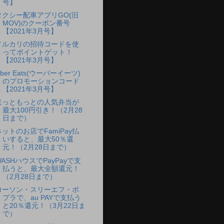
号】
タクシー配車アプリGO(旧
MOV)のクーポン番号
【2021年3月号】
メルカリの招待コードを使
ってポイントゲット！
【2021年3月号】
ber Eats(ウーバーイーツ)
のプロモーションコード
【2021年3月号】
ほっともっとの人気弁当が
最大100円引き！（2月28
日まで）
ネットのお店でFamiPay払
いすると、最大50％還
元！（2月28日まで）
WASHハウスでPayPayで支
払うと、最大全額還元！
（2月28日まで）
ローソン・スリーエフ・ポ
プラで、au PAYで支払う
と20％還元！（3月22日ま
で）