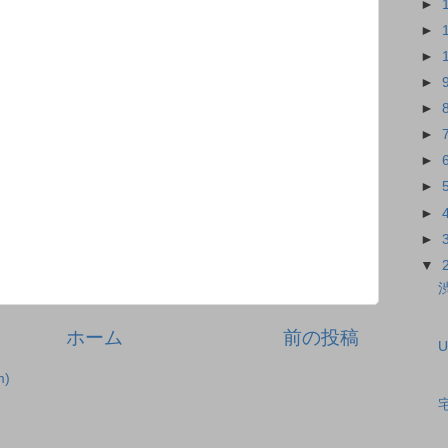
►
►
►
►
►
►
►
►
►
►
▼
ホーム
前の投稿
)