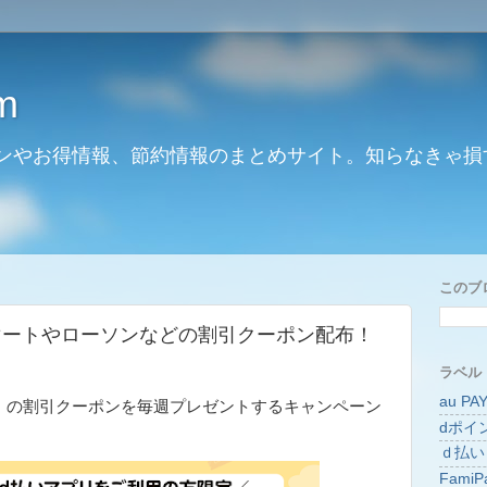
m
ンやお得情報、節約情報のまとめサイト。知らなきゃ損
このブ
マートやローソンなどの割引クーポン配布！
ラベル
au PA
い」の割引クーポンを毎週プレゼントするキャンペーン
dポイ
ｄ払い
FamiP