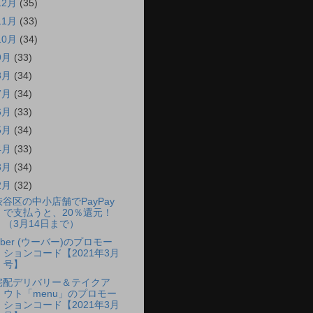
12月
(35)
11月
(33)
10月
(34)
9月
(33)
8月
(34)
7月
(34)
6月
(33)
5月
(34)
4月
(33)
3月
(34)
2月
(32)
渋谷区の中小店舗でPayPay
で支払うと、20％還元！
（3月14日まで）
Uber (ウーバー)のプロモー
ションコード【2021年3月
号】
宅配デリバリー＆テイクア
ウト「menu」のプロモー
ションコード【2021年3月