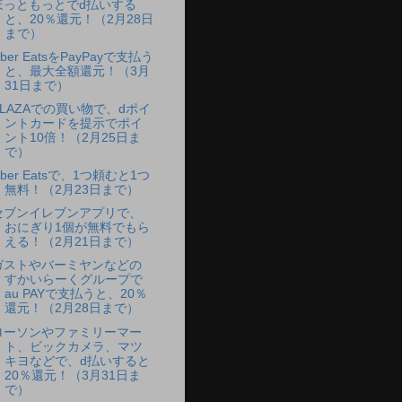
ほっともっとでd払いする
と、20％還元！（2月28日
まで）
ber EatsをPayPayで支払う
と、最大全額還元！（3月
31日まで）
PLAZAでの買い物で、dポイ
ントカードを提示でポイ
ント10倍！（2月25日ま
で）
ber Eatsで、1つ頼むと1つ
無料！（2月23日まで）
セブンイレブンアプリで、
おにぎり1個が無料でもら
える！（2月21日まで）
ガストやバーミヤンなどの
すかいらーくグループで
au PAYで支払うと、20％
還元！（2月28日まで）
ローソンやファミリーマー
ト、ビックカメラ、マツ
キヨなどで、d払いすると
20％還元！（3月31日ま
で）