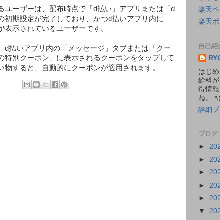
るユーザーは、配布時点で「d払い」アプリまたは「d
楽天ペ
の初期設定が完了しており、かつd払いアプリ内に
楽天ポ
が表示されているユーザーです。
自己紹
、d払いアプリ内の「メッセージ」タブまたは「クー
の特別クーポン」に表示されるクーポンをタップして
RY
い物すると、自動的にクーポンが適用されます。
はじめ
給料が
得情報
詳細プ
ブログ
►
20
►
20
►
20
►
20
►
20
▼
20