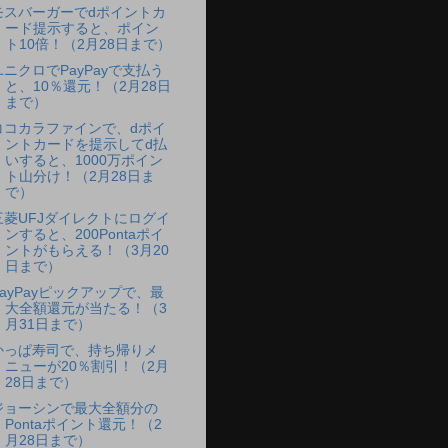
モスバーガーでdポイントカ
ード提示すると、ポイン
ト10倍！（2月28日まで）
ユニクロでPayPayで支払う
と、10％還元！（2月28日
まで）
ココカラファインで、dポイ
ントカードを提示してd払
いすると、1000万ポイン
ト山分け！（2月28日ま
で）
三菱UFJダイレクトにログイ
ンすると、200Pontaポイ
ントがもらえる！（3月20
日まで）
PayPayピックアップで、最
大全額還元が当たる！（3
月31日まで）
かっぱ寿司で、持ち帰りメ
ニューが20％割引！（2月
28日まで）
ジョーシンで最大全額分の
Pontaポイント還元！（2
月28日まで）