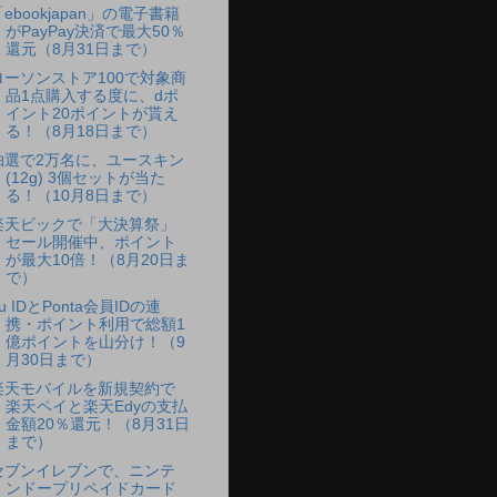
ebookjapan」の電子書籍
がPayPay決済で最大50％
還元（8月31日まで）
ローソンストア100で対象商
品1点購入する度に、dポ
イント20ポイントが貰え
る！（8月18日まで）
抽選で2万名に、ユースキン
(12g) 3個セットが当た
る！（10月8日まで）
楽天ビックで「大決算祭」
セール開催中、ポイント
が最大10倍！（8月20日ま
で）
u IDとPonta会員IDの連
携・ポイント利用で総額1
億ポイントを山分け！（9
月30日まで）
楽天モバイルを新規契約で
楽天ペイと楽天Edyの支払
金額20％還元！（8月31日
まで）
セブンイレブンで、ニンテ
ンドープリペイドカード