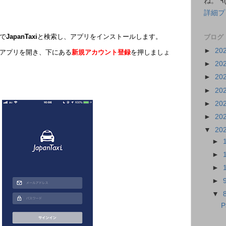
詳細プ
で
JapanTaxi
と検索し、アプリをインストールします。
ブログ
►
20
アプリを開き、下にある
新規アカウント登録
を押しましょ
►
20
►
20
►
20
►
20
►
20
▼
20
►
►
►
►
▼