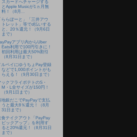
スカードへチャージする
とApple Musicが1ヵ月無
料！（8月...
「ららぽーと」「三井アウ
トレット」等でd払いする
と、20％還元！（9月6日
まで）
ayPayアプリ内からUber
Eats利用で100円引きに！
初回利用は最大50%割引
（8月31日まで）
メルペイにゆうちょPay登録
などで1,000ポイントがも
らえる！（9月30日まで）
マックフライポテトのS・
M・L全サイズが150円！
（9月1日まで）
築地銀だこでPayPayで支払
うと最大8％還元！（8月
31日まで）
飲食テイクアウト「PayPay
ピックアップ」を利用す
ると20%還元！（8月31日
まで）