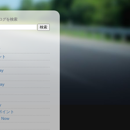
ログを検索
Y
ント
ay
Pay
y
aポイント
t Now