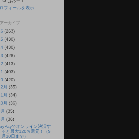
ね。 ٩( 'ω' )وおー！
ロフィールを表示
 アーカイブ
26
(263)
25
(430)
24
(430)
23
(428)
22
(413)
21
(403)
20
(420)
12月
(35)
11月
(34)
10月
(36)
9月
(35)
8月
(36)
PayPayでオンライン決済す
ると最大120％還元！（9
月30日まで）