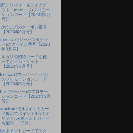
宅配デリバリー＆テイクア
ウト「menu」のプロモー
ションコード【2020年9月
号】
MOV(モブ)のクーポン番号
【2020年9月号】
apan Taxi(ジャパンタクシ
ー)のクーポン番号【2020
年9月号】
メルカリの招待コードを使
ってポイントゲット！
【2020年9月号】
ber Eats(ウーバーイーツ)
のプロモーションコード
【2020年9月号】
Uber (ウーバー)のプロモー
ションコード【2020年9月
号】
rancfrancでdポイントカー
ド提示でポイント3倍！オ
リジナルdポイントカード
も配布！（9月1...
楽天ポイントカードでマク