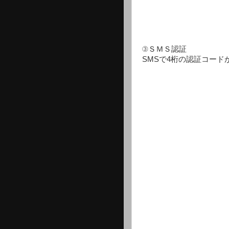
③ＳＭＳ認証
SMSで4桁の認証コー