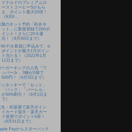
ドナルドのプレミアムロ
ーストコーヒーSがもら
え、ポイント最大20倍！
（9月8...
松屋のネット予約「松弁ネ
ット」に新規登録で200ポ
イント！さらに20％還
元！（9月30日まで）
d Wi-Fiを新規に申込みで、d
ポイントが最大1万ポイン
ト当たる！（2021年1月
11日まで）
バーガーキングの人気「ワ
ッパーJr.」3種が2個で
500円！（9月3日まで）
ケンタッキーで「セット」
「パック」「バーレル」
が30%割引！（9月1日ま
で）
大丸・松坂屋で楽天ポイン
トカード提示・楽天カー
ド使用でポイント5倍！
（8月31日まで）
Apple Payからスターバック