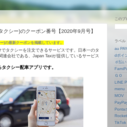
このブ
ャパンタクシー)のクーポン番号【2020年9月号】
ラベル
タクシー)の最新クーポンを掲載しています。
au PA
プリだけでタクシーを注文できるサービスです。日本一のタ
dポイ
会社である、Japan Taxiが提供しているサービス
ｄ払い
るタクシー配車アプリです。
FamiP
ＧＯ
LINE 
menu
MOV
PayPa
Pont
Rocke
TikTok