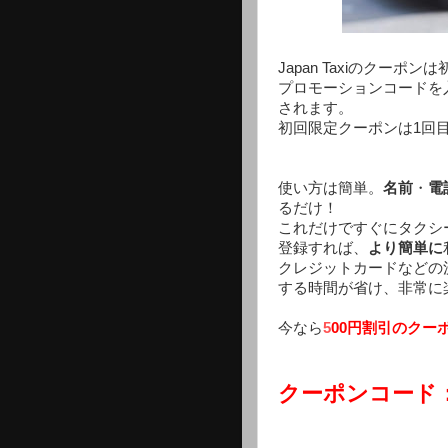
Japan Taxiのクー
プロモーションコードを
されます。
初回限定クーポンは1回目
使い方は簡単。
名前
・
電
るだけ！
これだけですぐにタクシ
登録すれば、
より簡単に
クレジットカードなどの
する時間が省け、非常に
今なら
5
00円割引のクー
クーポンコード：B