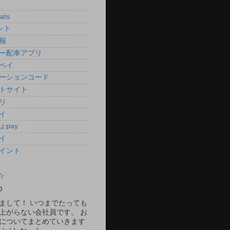
ats
ント
報
ー配車アプリ
ペイ
ーションコード
トサイト
リ
イ
ょpay
イ
イント
介
O
まして！ いつまでたっても
上がらない会社員です。 お
についてまとめていきます