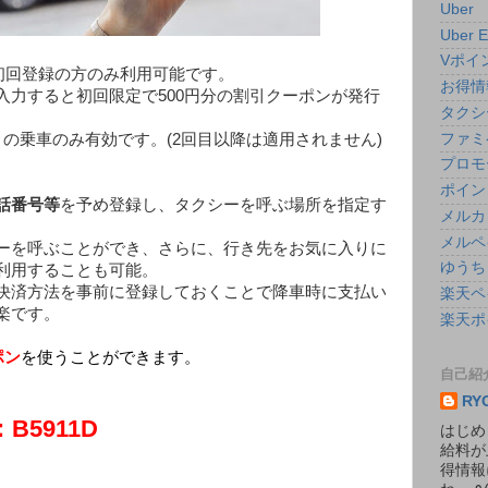
Uber
Uber E
Vポイ
ポンは初回登録の方のみ利用可能です。
お得情
入力すると初回限定で500円分の割引クーポンが発行
タクシ
ファミ
の乗車のみ有効です。(2回目以降は適用されません)
プロモ
ポイン
話番号等
を予め登録し、タクシーを呼ぶ場所を指定す
メルカ
メルペ
ーを呼ぶことができ、さらに、行き先をお気に入りに
ゆうち
利用することも可能。
決済方法を事前に登録しておくことで降車時に支払い
楽天ペ
楽です。
楽天ポ
ポン
を使うことができます
。
自己紹
RY
5911D
はじめ
給料が
得情報