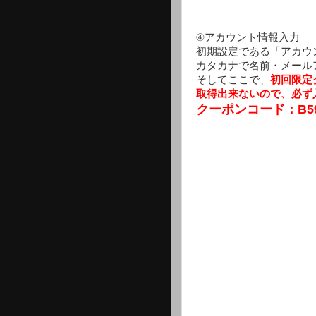
④アカウント情報入力
初期設定である「アカウ
カタカナで名前・メール
そしてここで、
初回限定
取得出来ないので、必ず
クーポンコード：B59