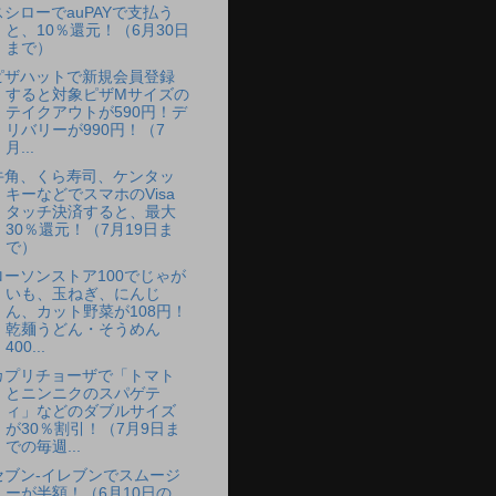
スシローでauPAYで支払う
と、10％還元！（6月30日
まで）
ピザハットで新規会員登録
すると対象ピザMサイズの
テイクアウトが590円！デ
リバリーが990円！（7
月...
牛角、くら寿司、ケンタッ
キーなどでスマホのVisa
タッチ決済すると、最大
30％還元！（7月19日ま
で）
ローソンストア100でじゃが
いも、玉ねぎ、にんじ
ん、カット野菜が108円！
乾麺うどん・そうめん
400...
カプリチョーザで「トマト
とニンニクのスパゲテ
ィ」などのダブルサイズ
が30％割引！（7月9日ま
での毎週...
セブン-イレブンでスムージ
ーが半額！（6月10日の