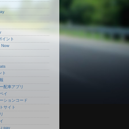
Pay
y
aポイント
t Now
ats
ント
報
ー配車アプリ
ペイ
ーションコード
トサイト
リ
イ
ょpay