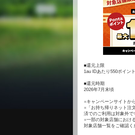
■還元上限
1au IDあたり550ポイ
■還元時期
2026年7月末頃
※キャンペーンサイトか
※「お持ち帰りネット注
済でのご利用は対象外で
※一部の対象店舗における
対象店舗一覧をご確認く