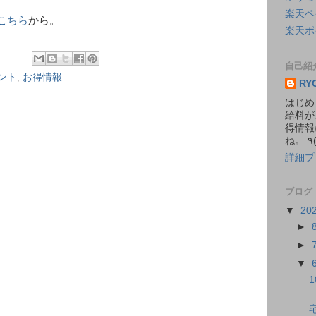
楽天ペ
こちら
から。
楽天ポ
自己紹
イント
,
お得情報
RY
はじめ
給料が
得情報
詳細プ
ブログ
▼
20
►
►
▼