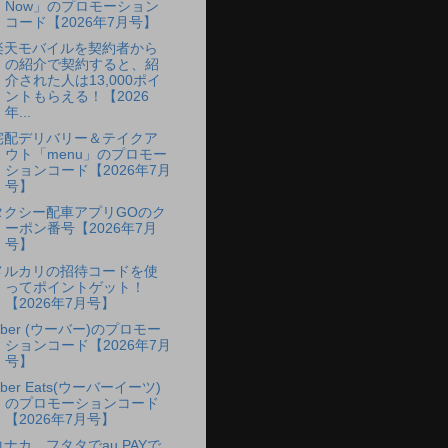
Now」のプロモーション
コード【2026年7月号】
楽天モバイルを契約者から
の紹介で契約すると、紹
介された人は13,000ポイ
ントもらえる！【2026
年...
宅配デリバリー＆テイクア
ウト「menu」のプロモー
ションコード【2026年7月
号】
タクシー配車アプリGOのク
ーポン番号【2026年7月
号】
メルカリの招待コードを使
ってポイントゲット！
【2026年7月号】
Uber (ウーバー)のプロモー
ションコード【2026年7月
号】
ber Eats(ウーバーイーツ)
のプロモーションコード
【2026年7月号】
コナカ、フタタでau PAYで