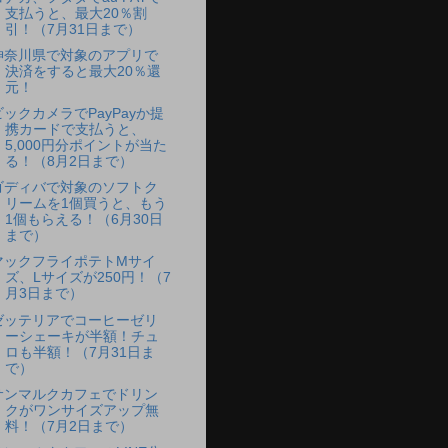
支払うと、最大20％割
引！（7月31日まで）
神奈川県で対象のアプリで
決済をすると最大20％還
元！
ビックカメラでPayPayか提
携カードで支払うと、
5,000円分ポイントが当た
る！（8月2日まで）
ゴディバで対象のソフトク
リームを1個買うと、もう
1個もらえる！（6月30日
まで）
マックフライポテトMサイ
ズ、Lサイズが250円！（7
月3日まで）
ゼッテリアでコーヒーゼリ
ーシェーキが半額！チュ
ロも半額！（7月31日ま
で）
サンマルクカフェでドリン
クがワンサイズアップ無
料！（7月2日まで）