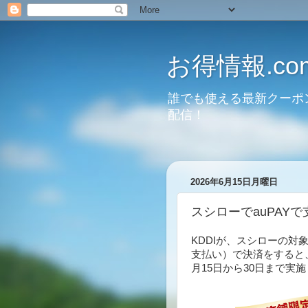
お得情報.co
誰でも使える最新クーポ
配信！
2026年6月15日月曜日
スシローでauPAY
KDDIが、スシローの対象店
支払い）で決済をすると、
月15日から30日まで実