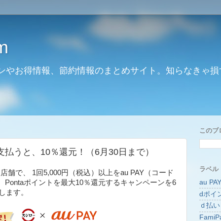
m
ンやお得情報、節約情報のまとめサイト。知らなきゃ損
このブ
で支払うと、10％還元！（6月30日まで）
ラベル
舗で、 1回5,000円（税込）以上をau PAY（コード
au PA
Pontaポイントを最大10％還元するキャンペーンを6
施します。
dポイ
ｄ払い
FamiP