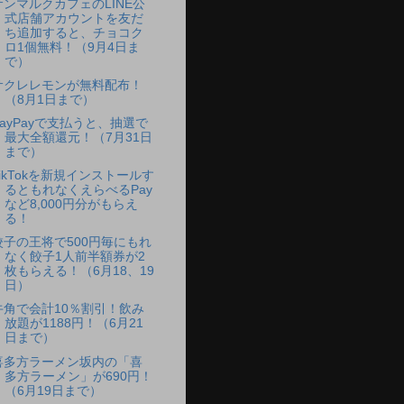
サンマルクカフェのLINE公
式店舗アカウントを友だ
ち追加すると、チョコク
ロ1個無料！（9月4日ま
で）
サクレレモンが無料配布！
（8月1日まで）
PayPayで支払うと、抽選で
最大全額還元！（7月31日
まで）
TikTokを新規インストールす
るともれなくえらべるPay
など8,000円分がもらえ
る！
餃子の王将で500円毎にもれ
なく餃子1人前半額券が2
枚もらえる！（6月18、19
日）
牛角で会計10％割引！飲み
放題が1188円！（6月21
日まで）
喜多方ラーメン坂内の「喜
多方ラーメン」が690円！
（6月19日まで）