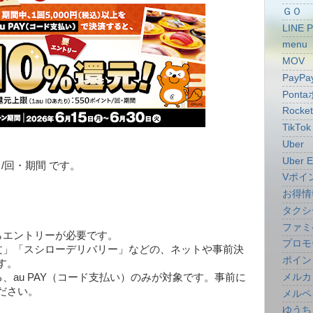
ＧＯ
LINE 
menu
MOV
PayPa
Pont
Rocke
TikTok
Uber
Uber E
ント/回・期間 です。
Vポイ
お得情
タクシ
ファミ
らエントリーが必要です。
プロモ
文」「スシローデリバリー」などの、ネットや事前決
ポイン
す。
メルカ
、au PAY（コード支払い）のみが対象です。事前に
ださい。
メルペ
ゆうち