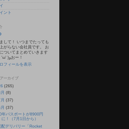
イ
イント
介
O
まして！ いつまでたっても
上がらない会社員です。 お
についてまとめていきます
ね。 ٩( 'ω' )وおー！
ロフィールを表示
 アーカイブ
26
(265)
8月
(8)
7月
(37)
6月
(37)
10年パスポートが8900円
に！（7月1日から）
宅配デリバリー「Rocket