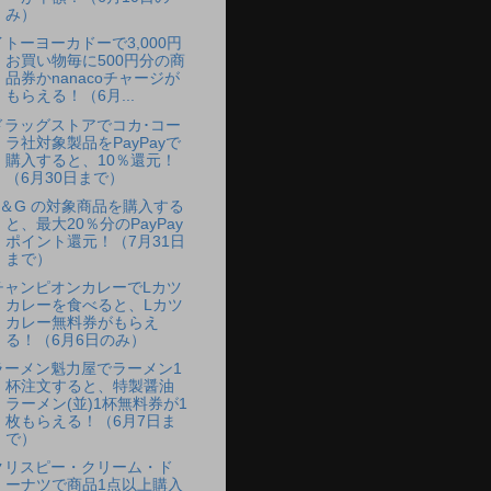
み）
イトーヨーカドーで3,000円
お買い物毎に500円分の商
品券かnanacoチャージが
もらえる！（6月...
ドラッグストアでコカ･コー
ラ社対象製品をPayPayで
購入すると、10％還元！
（6月30日まで）
P＆G の対象商品を購入する
と、最大20％分のPayPay
ポイント還元！（7月31日
まで）
チャンピオンカレーでLカツ
カレーを食べると、Lカツ
カレー無料券がもらえ
る！（6月6日のみ）
ラーメン魁力屋でラーメン1
杯注文すると、特製醤油
ラーメン(並)1杯無料券が1
枚もらえる！（6月7日ま
で）
クリスピー・クリーム・ド
ーナツで商品1点以上購入