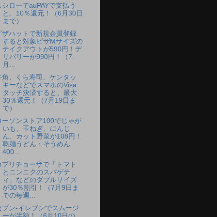
スシローでauPAYで支払う
と、10％還元！（6月30日
まで）
ピザハットで新規会員登録
すると対象ピザMサイズの
テイクアウトが590円！デ
リバリーが990円！（7
月...
牛角、くら寿司、ケンタッ
キーなどでスマホのVisa
タッチ決済すると、最大
30％還元！（7月19日ま
で）
ローソンストア100でじゃが
いも、玉ねぎ、にんじ
ん、カット野菜が108円！
乾麺うどん・そうめん
400...
カプリチョーザで「トマト
とニンニクのスパゲテ
ィ」などのダブルサイズ
が30％割引！（7月9日ま
での毎週...
セブン-イレブンでスムージ
ーが半額！（6月10日の