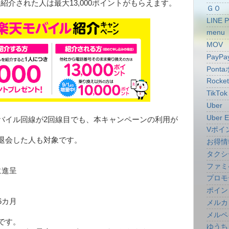
、紹介された人は最大13,000ポイントがもらえます。
ＧＯ
LINE 
menu
MOV
PayPa
Pont
Rocke
TikTok
Uber
Uber E
バイル回線が2回線目でも、本キャンペーンの利用が
。
Vポイ
退会した人も対象です。
お得情
タクシ
ファミ
に進呈
プロモ
ポイン
6カ月
メルカ
メルペ
です。
ゆうち