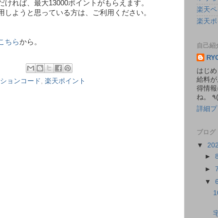
ければ、最大13000ポイントがもらえます。
楽天ペ
用しようと思っている方は、ご利用ください。
楽天ポ
こちら
から。
自己紹
RY
はじめ
給料が
ションコード
,
楽天ポイント
得情報
詳細プ
ブログ
▼
20
►
►
▼