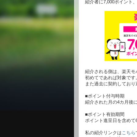
紹介者に7,000ポイント
紹介される側は、楽天モ
初めてであれば対象です
また過去に契約しており
■ポイント付与時期
紹介された月の4カ月後
■ポイント有効期間
ポイント進呈日を含めて
私の紹介リンクは
こちら