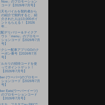
Now」のプロモーション
コード【2026年7月号】
楽天モバイルを契約者から
の紹介で契約すると、紹
介された人は13,000ポイ
ントもらえる！【2026
年...
宅配デリバリー＆テイクア
ウト「menu」のプロモー
ションコード【2026年7月
号】
タクシー配車アプリGOのク
ーポン番号【2026年7月
号】
メルカリの招待コードを使
ってポイントゲット！
【2026年7月号】
Uber (ウーバー)のプロモー
ションコード【2026年7月
号】
ber Eats(ウーバーイーツ)
のプロモーションコード
【2026年7月号】
コナカ、フタタでau PAYで