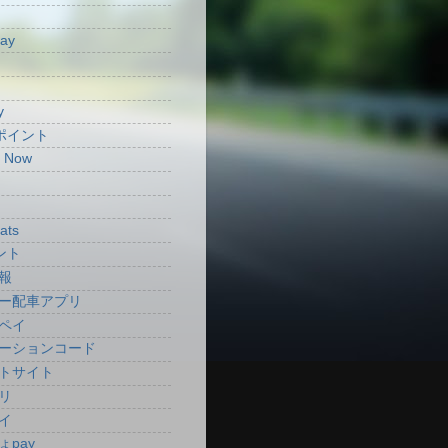
Pay
y
aポイント
t Now
ats
ント
報
ー配車アプリ
ペイ
ーションコード
トサイト
リ
イ
ょpay