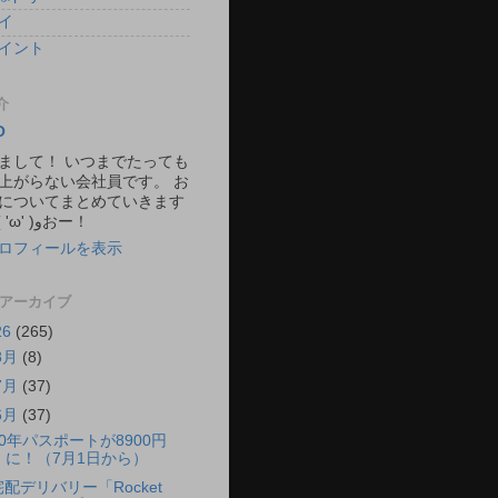
イ
イント
介
O
まして！ いつまでたっても
上がらない会社員です。 お
についてまとめていきます
ね。 ٩( 'ω' )وおー！
ロフィールを表示
 アーカイブ
26
(265)
8月
(8)
7月
(37)
6月
(37)
10年パスポートが8900円
に！（7月1日から）
宅配デリバリー「Rocket