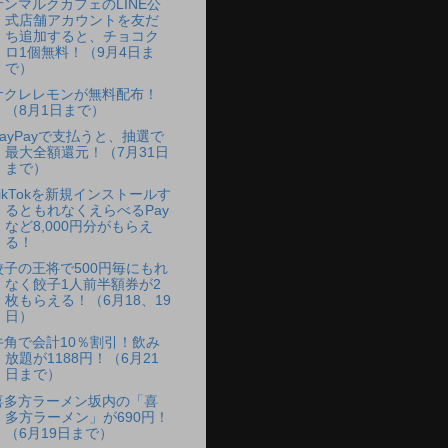
サンマルクカフェのLINE公
式店舗アカウントを友だ
ち追加すると、チョコク
ロ1個無料！（9月4日ま
で）
サクレレモンが無料配布！
（8月1日まで）
PayPayで支払うと、抽選で
最大全額還元！（7月31日
まで）
TikTokを新規インストールす
るともれなくえらべるPay
など8,000円分がもらえ
る！
餃子の王将で500円毎にもれ
なく餃子1人前半額券が2
枚もらえる！（6月18、19
日）
牛角で会計10％割引！飲み
放題が1188円！（6月21
日まで）
喜多方ラーメン坂内の「喜
多方ラーメン」が690円！
（6月19日まで）