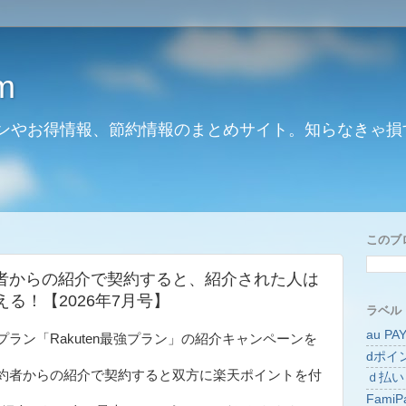
m
ンやお得情報、節約情報のまとめサイト。知らなきゃ損
このブ
者からの紹介で契約すると、紹介された人は
らえる！【2026年7月号】
ラベル
au PA
ラン「Rakuten最強プラン」の紹介キャンペーンを
dポイ
約者からの紹介で契約すると双方に楽天ポイントを付
ｄ払い
FamiP