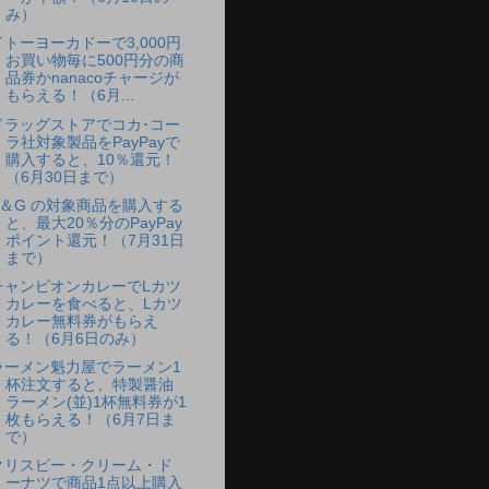
み）
イトーヨーカドーで3,000円
お買い物毎に500円分の商
品券かnanacoチャージが
もらえる！（6月...
ドラッグストアでコカ･コー
ラ社対象製品をPayPayで
購入すると、10％還元！
（6月30日まで）
P＆G の対象商品を購入する
と、最大20％分のPayPay
ポイント還元！（7月31日
まで）
チャンピオンカレーでLカツ
カレーを食べると、Lカツ
カレー無料券がもらえ
る！（6月6日のみ）
ラーメン魁力屋でラーメン1
杯注文すると、特製醤油
ラーメン(並)1杯無料券が1
枚もらえる！（6月7日ま
で）
クリスピー・クリーム・ド
ーナツで商品1点以上購入