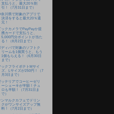
支払うと、最大20％割
引！（7月31日まで）
神奈川県で対象のアプリで
決済をすると最大20％還
元！
ビックカメラでPayPayか提
携カードで支払うと、
5,000円分ポイントが当た
る！（8月2日まで）
ゴディバで対象のソフトク
リームを1個買うと、もう
1個もらえる！（6月30日
まで）
マックフライポテトMサイ
ズ、Lサイズが250円！（7
月3日まで）
ゼッテリアでコーヒーゼリ
ーシェーキが半額！チュ
ロも半額！（7月31日ま
で）
サンマルクカフェでドリン
クがワンサイズアップ無
料！（7月2日まで）