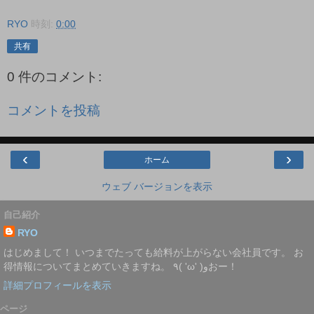
RYO
時刻:
0:00
共有
0 件のコメント:
コメントを投稿
‹
›
ホーム
ウェブ バージョンを表示
自己紹介
RYO
はじめまして！ いつまでたっても給料が上がらない会社員です。 お
得情報についてまとめていきますね。 ٩( 'ω' )وおー！
詳細プロフィールを表示
ページ