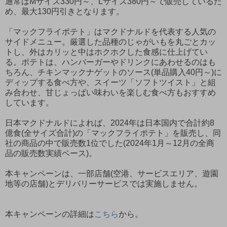
通常はMサイズ330円～、Lサイズ380円～で販売しているた
め、最大130円引きとなります。
「マックフライポテト」はマクドナルドを代表する人気の
サイドメニュー。厳選した品種のじゃがいもを丸ごとカッ
トし、外はカリッと中はホクホクした食感に仕上げてい
る。ポテトは、ハンバーガーやドリンクにあわせるのはも
ちろん、チキンマックナゲットのソース(単品購入40円～)に
ディップする食べ方や、スイーツ「ソフトツイスト」と組
み合わせ、甘じょっぱい味わいを楽しむ食べ方もおすすめ
しています。
日本マクドナルドによれば、2024年は日本国内で合計約8
億食(全サイズ合計)の「マックフライポテト」を販売し、同
社の商品の中で販売数1位でした(2024年1月～12月の全商
品の販売数実績ベース)。
本キャンペーンは、一部店舗(空港、サービスエリア、遊園
地等の店舗)とデリバリーサービスでは実施しません。
本キャンペーンの詳細は
こちら
から。