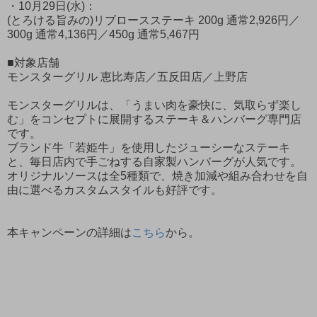
・10月29日(水)：
(とろける旨みの)リブロースステーキ 200g 通常2,926円／
300g 通常4,136円／450g 通常5,467円
■対象店舗
モンスターグリル 恵比寿店／五反田店／上野店
モンスターグリルは、「うまい肉を豪快に、気取らず楽し
む」をコンセプトに展開するステーキ＆ハンバーグ専門店
です。
ブランド牛「若姫牛」を使用したジューシーなステーキ
と、毎日店内で手ごねする自家製ハンバーグが人気です。
オリジナルソースは全5種類で、焼き加減や組み合わせを自
由に選べるカスタムスタイルも好評です。
本キャンペーンの詳細は
こちら
から。