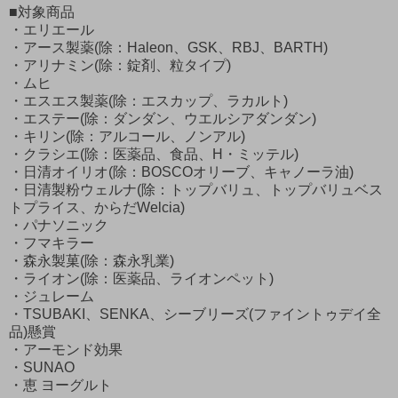
■対象商品
・エリエール
・アース製薬(除：Haleon、GSK、RBJ、BARTH)
・アリナミン(除：錠剤、粒タイプ)
・ムヒ
・エスエス製薬(除：エスカップ、ラカルト)
・エステー(除：ダンダン、ウエルシアダンダン)
・キリン(除：アルコール、ノンアル)
・クラシエ(除：医薬品、食品、H・ミッテル)
・日清オイリオ(除：BOSCOオリーブ、キャノーラ油)
・日清製粉ウェルナ(除：トップバリュ、トップバリュベス
トプライス、からだWelcia)
・パナソニック
・フマキラー
・森永製菓(除：森永乳業)
・ライオン(除：医薬品、ライオンペット)
・ジュレーム
・TSUBAKI、SENKA、シーブリーズ(ファイントゥデイ全
品)懸賞
・アーモンド効果
・SUNAO
・恵 ヨーグルト