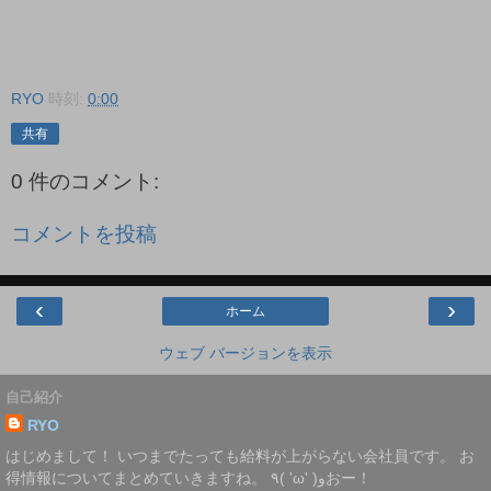
RYO
時刻:
0:00
共有
0 件のコメント:
コメントを投稿
‹
›
ホーム
ウェブ バージョンを表示
自己紹介
RYO
はじめまして！ いつまでたっても給料が上がらない会社員です。 お
得情報についてまとめていきますね。 ٩( 'ω' )وおー！