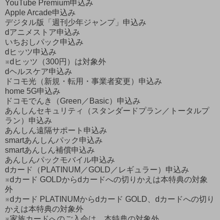
YouTube Premium申込み
Apple Arcade申込み
デジタル版「週刊少年ジャンプ」申込み
dアニメストア申込み
いちおしパック申込み
dヒッツ申込み
※dヒッツ（300円）は対象外
dヘルスケア申込み
ドコモ光（新規・転用・事業者変更）申込み
home 5G申込み
ドコモでんき（Green／Basic）申込み
あんしんセキュリティ（スタンダードプラン／トータルプ
ラン）申込み
あんしん遠隔サポート申込み
smartあんしんパック申込み
smartあんしん補償申込み
あんしんパックモバイル申込み
dカード（PLATINUM／GOLD／レギュラー）申込み
※dカード GOLDからdカードへの切りかえは本特典の対象
外
※dカード PLATINUMからdカード GOLD、dカードへの切り
かえは本特典の対象外
※家族カードへのご入会は、本特典の対象外