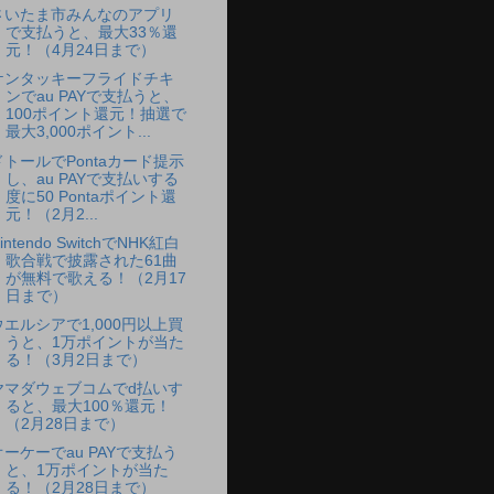
さいたま市みんなのアプリ
で支払うと、最大33％還
元！（4月24日まで）
ケンタッキーフライドチキ
ンでau PAYで支払うと、
100ポイント還元！抽選で
最大3,000ポイント...
ドトールでPontaカード提示
し、au PAYで支払いする
度に50 Pontaポイント還
元！（2月2...
intendo SwitchでNHK紅白
歌合戦で披露された61曲
が無料で歌える！（2月17
日まで）
ウエルシアで1,000円以上買
うと、1万ポイントが当た
る！（3月2日まで）
ヤマダウェブコムでd払いす
ると、最大100％還元！
（2月28日まで）
オーケーでau PAYで支払う
と、1万ポイントが当た
る！（2月28日まで）