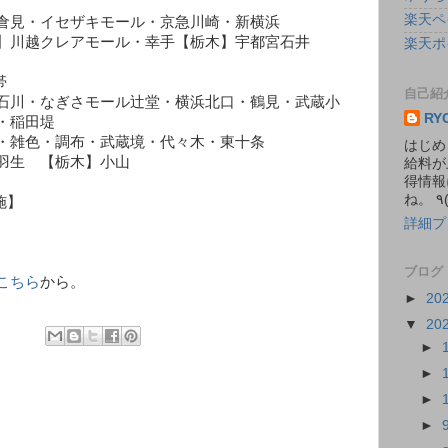
楽天ペ
倉見・イセザキモール・京急川崎・新横浜
】川越クレアモール・幸手【栃木】宇都宮石井
楽天ポ
帯
自己紹
石川・なぎさモール辻堂・横浜北口・鶴見・武蔵小
RY
・稲田堤
・雑色・調布・武蔵境・代々木・東十条
はじめ
羽生 【栃木】小山
給料が
得情報
施】
詳細プ
ブログ
こちら
から。
►
20
▼
20
►
►
►
►