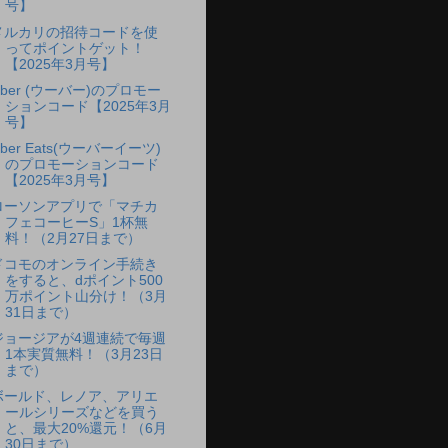
号】
メルカリの招待コードを使
ってポイントゲット！
【2025年3月号】
Uber (ウーバー)のプロモー
ションコード【2025年3月
号】
ber Eats(ウーバーイーツ)
のプロモーションコード
【2025年3月号】
ローソンアプリで「マチカ
フェコーヒーS」1杯無
料！（2月27日まで）
ドコモのオンライン手続き
をすると、dポイント500
万ポイント山分け！（3月
31日まで）
ジョージアが4週連続で毎週
1本実質無料！（3月23日
まで）
ボールド、レノア、アリエ
ールシリーズなどを買う
と、最大20%還元！（6月
30日まで）