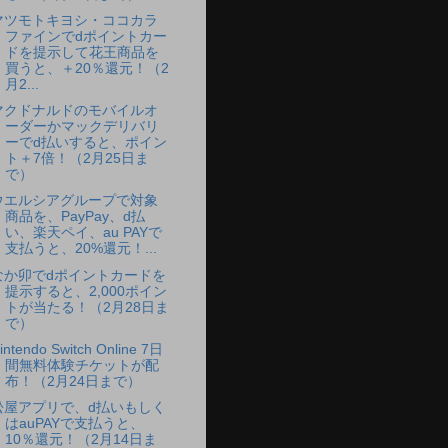
マツモトキヨシ・ココカラ
ファインでdポイントカー
ドを提示して花王商品を
買うと、＋20％還元！（2
月2...
マクドナルドのモバイルオ
ーダーかマックデリバリ
ーでd払いすると、ポイン
ト＋7倍！（2月25日ま
で）
ウエルシアグループで対象
商品を、PayPay、d払
い、楽天ペイ、au PAYで
支払うと、20%還元！...
なか卯でdポイントカードを
提示すると、2,000ポイン
トが当たる！（2月28日ま
で）
intendo Switch Online 7日
間無料体験チケットが配
布！（2月24日まで）
松屋アプリで、d払いもしく
はauPAYで支払うと、
10％還元！（2月14日ま