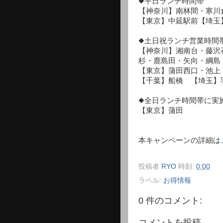
◆平日ランチ時間帯
【神奈川】南林間・寒川
【東京】中延駅前【埼玉
◆土日祝ランチ営業時間
【神奈川】湘南台・藤沢
杉・鹿島田・矢向・綱島
【東京】蒲田西口・池上
【千葉】船橋 【埼玉】
◆全日ランチ時間帯に実
【東京】蒲田
本キャンペーンの詳細は
投稿者
RYO
時刻:
0:00
ラベル:
お得情報
0 件のコメント:
コメントを投稿