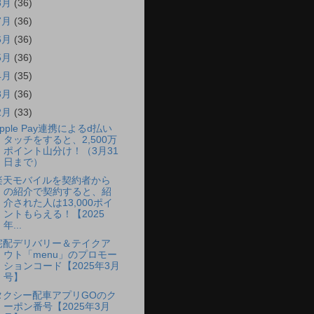
8月
(36)
7月
(36)
6月
(36)
5月
(36)
4月
(35)
3月
(36)
2月
(33)
pple Pay連携によるd払い
タッチをすると、2,500万
ポイント山分け！（3月31
日まで）
楽天モバイルを契約者から
の紹介で契約すると、紹
介された人は13,000ポイ
ントもらえる！【2025
年...
宅配デリバリー＆テイクア
ウト「menu」のプロモー
ションコード【2025年3月
号】
タクシー配車アプリGOのク
ーポン番号【2025年3月