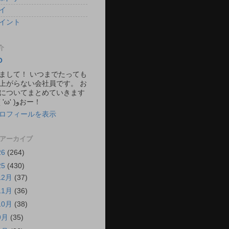
イ
イント
介
O
まして！ いつまでたっても
上がらない会社員です。 お
についてまとめていきます
ね。 ٩( 'ω' )وおー！
ロフィールを表示
 アーカイブ
26
(264)
25
(430)
12月
(37)
11月
(36)
10月
(38)
9月
(35)