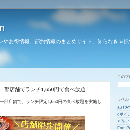
m
ンやお得情報、節約情報のまとめサイト。知らなきゃ損
このブ
一部店舗でランチ1,650円で食べ放題！
ラベル
一部店舗で、ランチ限定1,650円の食べ放題を実施し
au PA
dポイ
ｄ払い
FamiP