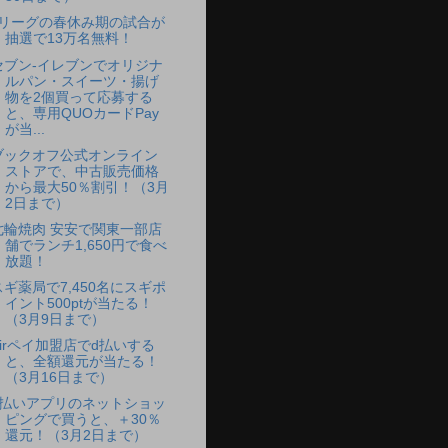
Jリーグの春休み期の試合が
抽選で13万名無料！
セブン-イレブンでオリジナ
ルパン・スイーツ・揚げ
物を2個買って応募する
と、専用QUOカードPay
が当...
ブックオフ公式オンライン
ストアで、中古販売価格
から最大50％割引！（3月
2日まで）
七輪焼肉 安安で関東一部店
舗でランチ1,650円で食べ
放題！
スギ薬局で7,450名にスギポ
イント500ptが当たる！
（3月9日まで）
Airペイ加盟店でd払いする
と、全額還元が当たる！
（3月16日まで）
d払いアプリのネットショッ
ピングで買うと、＋30％
還元！（3月2日まで）