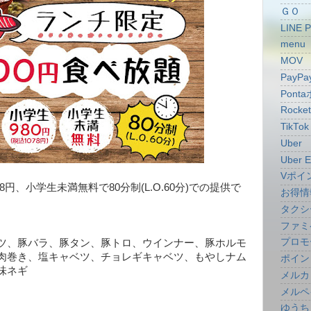
ＧＯ
LINE 
menu
MOV
PayPa
Pont
Rocke
TikTok
Uber
Uber E
Vポイ
078円、小学生未満無料で80分制(L.O.60分)での提供で
お得情
タクシ
ファミ
プロモ
ツ、豚バラ、豚タン、豚トロ、ウインナー、豚ホルモ
肉巻き、塩キャベツ、チョレギキャベツ、もやしナム
ポイン
味ネギ
メルカ
メルペ
ゆうち