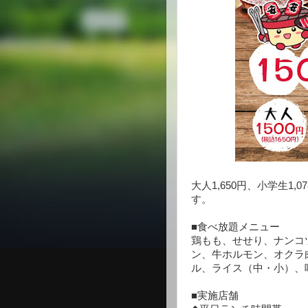
大人1,650円、小学生1,
す。
■食べ放題メニュー
鶏もも、せせり、ナンコ
ン、牛ホルモン、オクラ
ル、ライス（中・小）、
■実施店舗