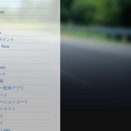
Pay
y
aポイント
t Now
ats
ント
報
ー配車アプリ
ペイ
ーションコード
トサイト
リ
イ
ょpay