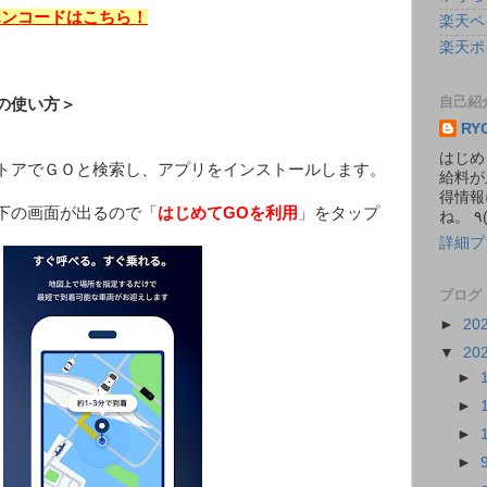
ーポンコードはこちら！
楽天ペ
楽天ポ
自己紹
の使い方＞
RY
はじめ
トアでＧＯと検索し、アプリをインストールします。
給料が
得情報
下の画面が出るので「
はじめてGOを利用
」をタップ
詳細プ
ブログ
►
20
▼
20
►
►
►
►