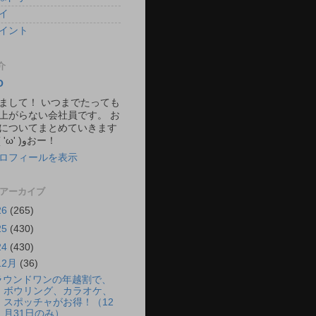
イ
イント
介
O
まして！ いつまでたっても
上がらない会社員です。 お
についてまとめていきます
ね。 ٩( 'ω' )وおー！
ロフィールを表示
 アーカイブ
26
(265)
25
(430)
24
(430)
12月
(36)
ラウンドワンの年越割で、
ボウリング、カラオケ、
スポッチャがお得！（12
月31日のみ）