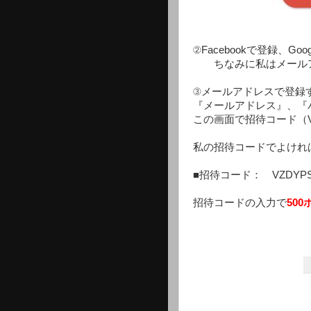
②Facebookで登録、
ちなみに私はメールア
③メールアドレスで登録
『メールアドレス』、『
この画面で招待コード（V
私の招待コードでよけれ
■招待コード： VZDYP
招待コードの入力で
50