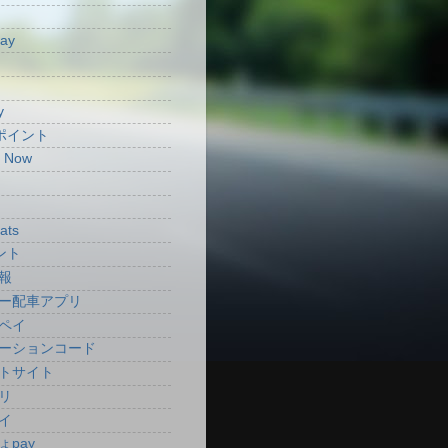
Pay
y
aポイント
t Now
ats
ント
報
ー配車アプリ
ペイ
ーションコード
トサイト
リ
イ
ょpay