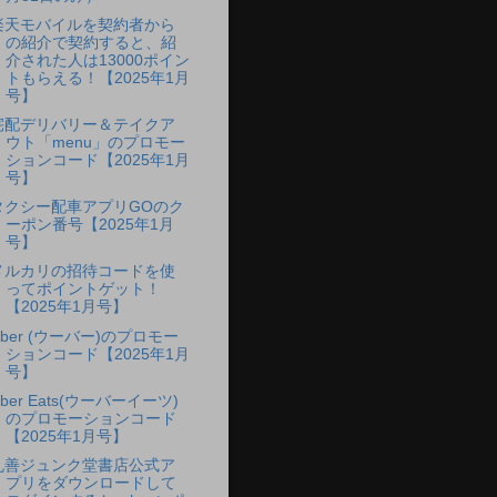
楽天モバイルを契約者から
の紹介で契約すると、紹
介された人は13000ポイン
トもらえる！【2025年1月
号】
宅配デリバリー＆テイクア
ウト「menu」のプロモー
ションコード【2025年1月
号】
タクシー配車アプリGOのク
ーポン番号【2025年1月
号】
メルカリの招待コードを使
ってポイントゲット！
【2025年1月号】
Uber (ウーバー)のプロモー
ションコード【2025年1月
号】
ber Eats(ウーバーイーツ)
のプロモーションコード
【2025年1月号】
丸善ジュンク堂書店公式ア
プリをダウンロードして