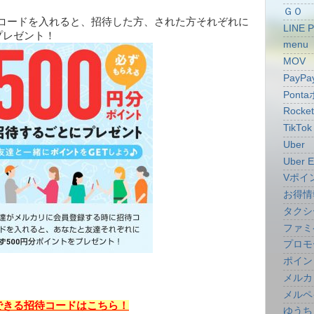
ＧＯ
コードを入れると、招待した方、された方それぞれに
LINE 
プレゼント！
menu
MOV
PayPa
Pont
Rocke
TikTok
Uber
Uber E
Vポイ
お得情
タクシ
ファミ
プロモ
ポイン
メルカ
メルペ
できる招待コードはこちら！
ゆうち