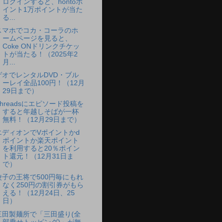
ログインすると、hontoポ
イント1万ポイントが当た
る...
スマホでコカ・コーラのホ
ームページを見ると、
Coke ONドリンクチケッ
トが当たる！（2025年2
月...
ゲオでレンタルDVD・ブル
ーレイ全品100円！（12月
29日まで）
Threadsにエピソード投稿を
すると年越しそばが一杯
無料！（12月29日まで）
エディオンでVポイントかd
ポイントか楽天ポイント
を利用すると20％ポイン
ト還元！（12月31日ま
で）
餃子の王将で500円毎にもれ
なく250円の割引券がもら
える！（12月24日、25
日）
三田製麺所で「三田盛り(全