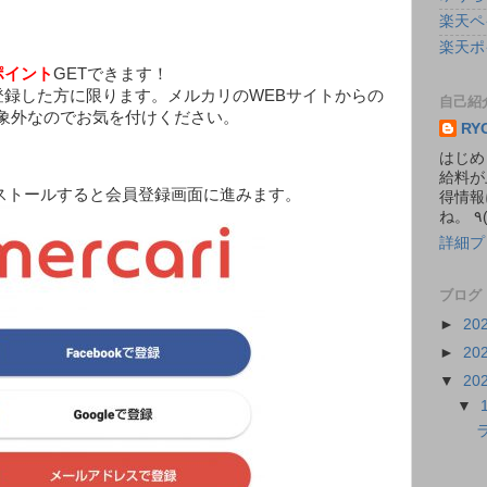
楽天ペ
楽天ポ
0ポイント
GETできます！
登録した方に限ります。メルカリのWEBサイトからの
自己紹
象外なのでお気を付けください。
RY
はじめ
給料が
ストールすると会員登録画面に進みます。
得情報
詳細プ
ブログ
►
20
►
20
▼
20
▼