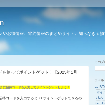
m
ンやお得情報、節約情報のまとめサイト。知らなきゃ損
このブ
を使ってポイントゲット！【2025年1月
ラベル
au PA
きに招待コードを入力してポイントゲットしよう！
dポイ
ｄ払い
招待コードを入力すると500ポイントゲットできるの
FamiP