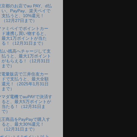
東京都のお店でau PAY、d払
い、PayPay、楽天ペイで
支払うと、10%還元！
（12月27日まで）
ファミペイでポイントカー
ド連携し買い物すると、
最大1万ポイントが当た
る！（12月31日まで）
d払い残高へチャージして支
払うと、最大1万ポイント
がもらえる！（12月31日
まで）
家電量販店で三井住友カー
ドで支払うと、最大全額
還元！（2025年1月31日
まで）
ヤマダ電機でauPAYで決済す
ると、最大5万ポイントが
当たる！（12月31日ま
で）
花王商品をPayPayで購入す
ると、最大30%還元！
（12月31日まで）