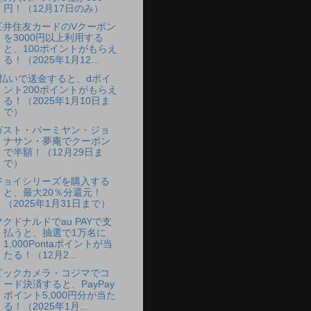
円！（12月17日のみ）
三井住友カードのVクーポン
を3000円以上利用する
と、100ポイントがもらえ
る！（2025年1月12...
d払いで送金すると、dポイ
ント200ポイントがもらえ
る！（2025年1月10日ま
で）
ガスト・バーミヤン・ジョ
ナサン・夢庵でクーポン
で半額！（12月29日ま
で）
ジョイシリーズを購入する
と、最大20％分還元！
（2025年1月31日まで）
マクドナルドでau PAYで支
払うと、抽選で1万名に
1,000Pontaポイントが当
たる！（12月2...
ビックカメラ・コジマでコ
ード決済すると、PayPay
ポイント5,000円分が当た
る！（2025年1月...