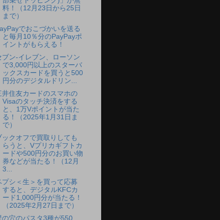
部乗せトッピング)」が無
料！（12月23日から25日
まで）
PayPayでおこづかいを送る
と毎月10％分のPayPayポ
イントがもらえる！
セブン-イレブン、ローソン
で3,000円以上のスターバ
ックスカードを買うと500
円分のデジタルドリン...
三井住友カードのスマホの
Visaのタッチ決済をする
と、1万Vポイントが当た
る！（2025年1月31日ま
で）
ブックオフで買取りしても
らうと、Vプリカギフトカ
ードや500円分のお買い物
券などが当たる！（12月
3...
ペプシ＜生＞を買って応募
すると、デジタルKFCカ
ード1,000円分が当たる！
（2025年2月27日まで）
壁の穴のパスタ3種が550