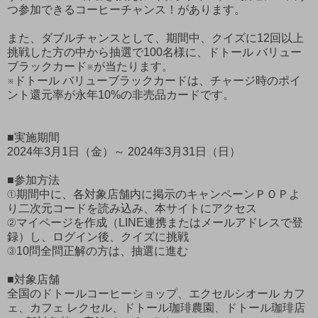
つ参加できるコーヒーチャンス！があります。
また、ダブルチャンスとして、期間中、クイズに12回以上
挑戦した方の中から抽選で100名様に、ドトール バリュー
ブラックカード※が当たります。
※ドトール バリューブラックカードは、チャージ時のポイ
ント還元率が永年10%の非売品カードです。
■実施期間
2024年3月1日（金）～ 2024年3月31日（日）
■参加方法
①期間中に、各対象店舗内に掲示のキャンペーンＰＯＰよ
り二次元コードを読み込み、本サイトにアクセス
②マイページを作成（LINE連携またはメールアドレスで登
録）し、ログイン後、クイズに挑戦
③10問全問正解の方は、抽選に進む
■対象店舗
全国のドトールコーヒーショップ、エクセルシオール カフ
ェ、カフェ レクセル、ドトール珈琲農園、ドトール珈琲店