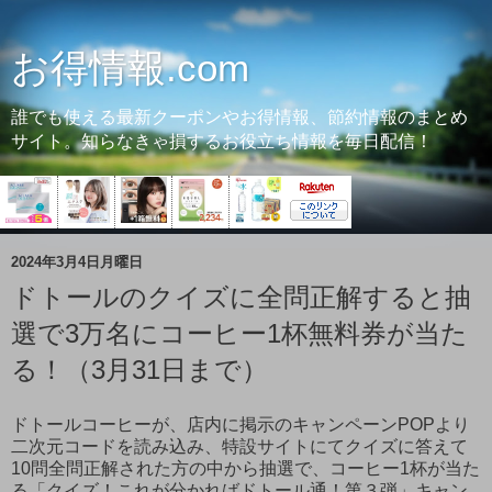
お得情報.com
誰でも使える最新クーポンやお得情報、節約情報のまとめ
サイト。知らなきゃ損するお役立ち情報を毎日配信！
2024年3月4日月曜日
ドトールのクイズに全問正解すると抽
選で3万名にコーヒー1杯無料券が当た
る！（3月31日まで）
ドトールコーヒーが、店内に掲示のキャンペーンPOPより
二次元コードを読み込み、特設サイトにてクイズに答えて
10問全問正解された方の中から抽選で、コーヒー1杯が当た
る「クイズ！これが分かればドトール通！第３弾」キャン