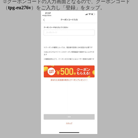
②クーポンコードの入力画面となるので、クーポンコード
（
tpg-eu276v
）をご入力し「登録」をタップ。