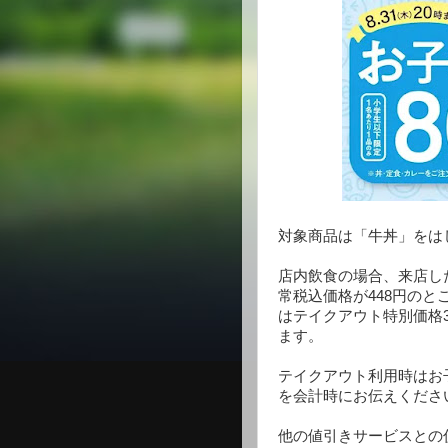
対象商品は「牛丼」をは
店内飲食の場合、来店し
常税込価格が448円のと
はテイクアウト特別価格3
ます。
テイクアウト利用時はお
を会計時にお伝えくださ
他の値引きサービスとの