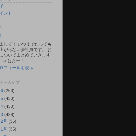
イ
イント
介
O
まして！ いつまでたっても
上がらない会社員です。 お
についてまとめていきます
ね。 ٩( 'ω' )وおー！
ロフィールを表示
 アーカイブ
26
(263)
25
(430)
24
(430)
23
(428)
12月
(36)
11月
(35)