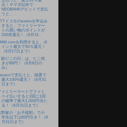
支払うと、最大20％還
元！ヤマダ以外で
NEOBANKデビットで支払
うと、...
NTTドコモのeximoを申込み
すると、ファミリーマー
トの買い物のポイントが
200倍還元！（8月31...
DMM.comを利用すると、ポ
イント最大で50％還元！
（8月17日まで）
「銀だこの日」は、たこ焼
きが88円！（8月8日の
み）
nanacoで支払うと、抽選で
最大100%還元！（8月31
日まで）
ファミリーマートでファミ
ペイ払いすると2回に1回
の確率で最大1,000円当た
る！（8月31日まで）
吉野家の「お子様割」で小
学生以下は80円引き！（8
月31日まで）