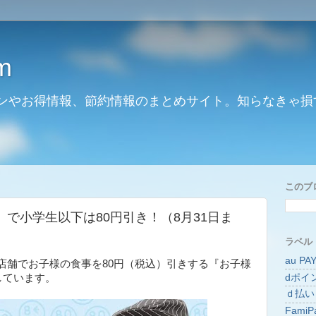
m
ンやお得情報、節約情報のまとめサイト。知らなきゃ損
このブ
で小学生以下は80円引き！（8月31日ま
ラベル
au PA
店舗でお子様の食事を80円（税込）引きする『お子様
dポイ
しています。
ｄ払い
FamiP