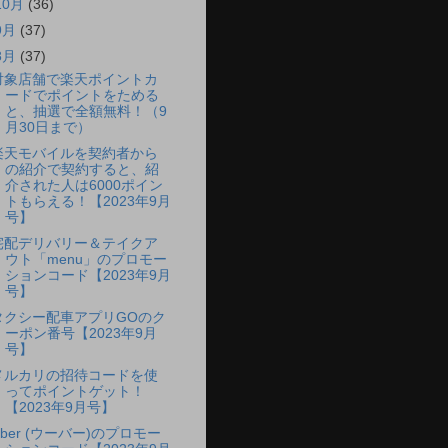
10月
(36)
9月
(37)
8月
(37)
対象店舗で楽天ポイントカ
ードでポイントをためる
と、抽選で全額無料！（9
月30日まで）
楽天モバイルを契約者から
の紹介で契約すると、紹
介された人は6000ポイン
トもらえる！【2023年9月
号】
宅配デリバリー＆テイクア
ウト「menu」のプロモー
ションコード【2023年9月
号】
タクシー配車アプリGOのク
ーポン番号【2023年9月
号】
メルカリの招待コードを使
ってポイントゲット！
【2023年9月号】
Uber (ウーバー)のプロモー