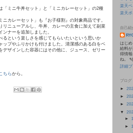
楽天ペ
は「ミニ牛丼セット」と「ミニカレーセット」の2種
楽天ポ
ミニカレーセット」も『お子様割』の対象商品です。
りリニューアルし、牛丼、カレーの主食に加えて副菜
自己紹
インナーを追加しました。
RY
べるという楽しさを感じてもらいたいという思いか
はじめ
ャップやふりかけも付けました。清潔感のある白をベ
給料が
をデザインした容器にはその他に、ジュース、ゼリー
得情報
詳細プ
こちら
から。
ブログ
►
20
►
20
►
20
▼
20
►
►