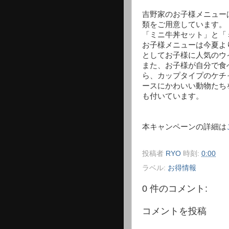
吉野家のお子様メニュー
類をご用意しています。
「ミニ牛丼セット」と「
お子様メニューは今夏よ
としてお子様に人気のウ
また、お子様が自分で食
ら、カップタイプのケチ
ースにかわいい動物たち
も付いています。
本キャンペーンの詳細は
投稿者
RYO
時刻:
0:00
ラベル:
お得情報
0 件のコメント:
コメントを投稿