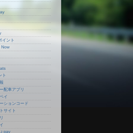
Pay
y
aポイント
t Now
ats
ント
報
ー配車アプリ
ペイ
ーションコード
トサイト
リ
イ
ょpay