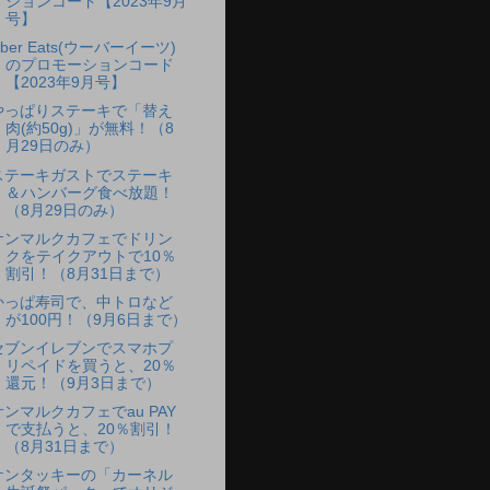
ションコード【2023年9月
号】
ber Eats(ウーバーイーツ)
のプロモーションコード
【2023年9月号】
やっぱりステーキで「替え
肉(約50g)」が無料！（8
月29日のみ）
ステーキガストでステーキ
＆ハンバーグ食べ放題！
（8月29日のみ）
サンマルクカフェでドリン
クをテイクアウトで10％
割引！（8月31日まで）
かっぱ寿司で、中トロなど
が100円！（9月6日まで）
セブンイレブンでスマホプ
リペイドを買うと、20％
還元！（9月3日まで）
サンマルクカフェでau PAY
で支払うと、20％割引！
（8月31日まで）
ケンタッキーの「カーネル