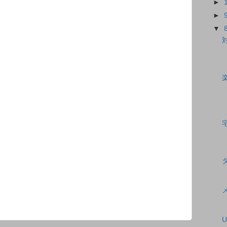
►
►
▼