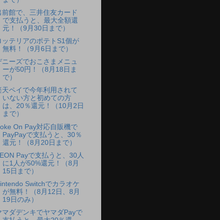
出前館で、三井住友カード
で支払うと、最大全額還
元！（9月30日まで）
ロッテリアのポテトS1個が
無料！（9月6日まで）
デニーズでおこさまメニュ
ーが50円！（8月18日ま
で）
楽天ペイで今年利用されて
いない方と初めての方
は、20％還元！（10月2日
まで）
oke On Pay対応自販機で
PayPayで支払うと、30％
還元！（8月20日まで）
AEON Payで支払うと、30人
に1人が50%還元！（8月
15日まで）
intendo Switchでカラオケ
が無料！（8月12日、8月
19日のみ）
ヤマダデンキでヤマダPayで