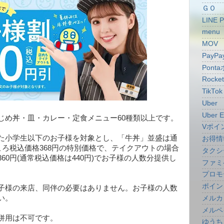
ＧＯ
LINE 
menu
MOV
PayPa
Pont
Rocke
TikTok
Uber
Uber E
じめ丼・皿・カレー・定食メニュー60種類以上です。
Vポイ
た小学生以下のお子様を対象とし、「牛丼」並盛は通
お得情
ころ税込価格368円の特別価格で、テイクアウトの場合
タクシ
60円(通常税込価格は440円)でお子様の人数分提供し
ファミ
プロモ
ポイン
子様の来店、同伴の必要はありません。お子様の人数
い。
メルカ
メルペ
併用は不可です。
ゆうち