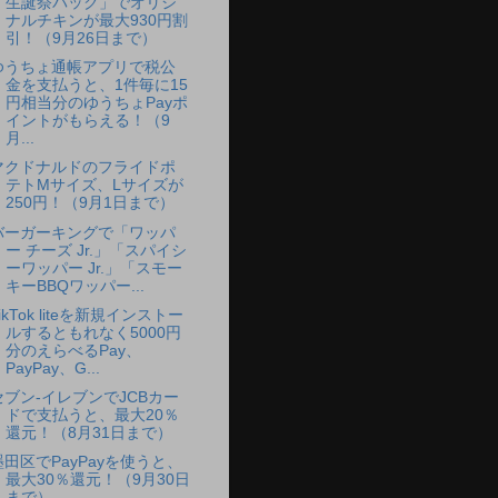
生誕祭パック」でオリジ
ナルチキンが最大930円割
引！（9月26日まで）
ゆうちょ通帳アプリで税公
金を支払うと、1件毎に15
円相当分のゆうちょPayポ
イントがもらえる！（9
月...
マクドナルドのフライドポ
テトMサイズ、Lサイズが
250円！（9月1日まで）
バーガーキングで「ワッパ
ー チーズ Jr.」「スパイシ
ーワッパー Jr.」「スモー
キーBBQワッパー...
ikTok liteを新規インストー
ルするともれなく5000円
分のえらべるPay、
PayPay、G...
セブン-イレブンでJCBカー
ドで支払うと、最大20％
還元！（8月31日まで）
墨田区でPayPayを使うと、
最大30％還元！（9月30日
まで）