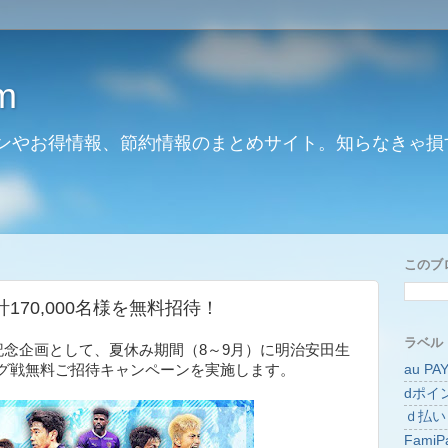
m
ンやお得情報、節約情報のまとめサイト。知らなきゃ損
このブ
170,000名様を無料招待！
ラベル
記念企画として、夏休み期間（8～9月）に明治安田生
au PA
グ戦無料ご招待キャンペーンを実施します。
dポイ
ｄ払い
FamiP