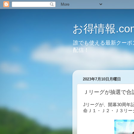
お得情報.co
誰でも使える最新クーポ
配信！
2023年7月10日月曜日
Ｊリーグが抽選で合計
Jリーグが、開幕30周年
命Ｊ１・Ｊ２・Ｊ３リー