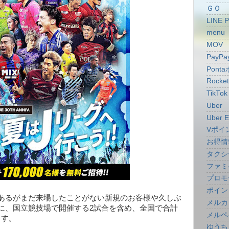
ＧＯ
LINE 
menu
MOV
PayPa
Pont
Rocke
TikTok
Uber
Uber E
Vポイ
お得情
タクシ
ファミ
プロモ
ポイン
あるがまだ来場したことがない新規のお客様や久しぶ
メルカ
に、国立競技場で開催する2試合を含め、全国で合計
メルペ
ます。
ゆうち