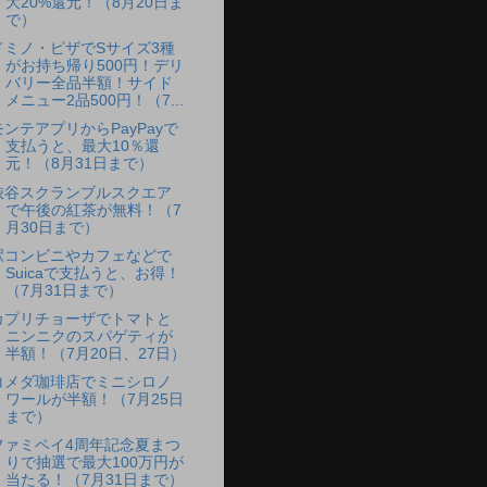
大20%還元！（8月20日ま
で）
ドミノ・ピザでSサイズ3種
がお持ち帰り500円！デリ
バリー全品半額！サイド
メニュー2品500円！（7...
モンテアプリからPayPayで
支払うと、最大10％還
元！（8月31日まで）
渋谷スクランブルスクエア
で午後の紅茶が無料！（7
月30日まで）
駅コンビニやカフェなどで
Suicaで支払うと、お得！
（7月31日まで）
カプリチョーザでトマトと
ニンニクのスパゲティが
半額！（7月20日、27日）
コメダ珈琲店でミニシロノ
ワールが半額！（7月25日
まで）
ファミペイ4周年記念夏まつ
りで抽選で最大100万円が
当たる！（7月31日まで）