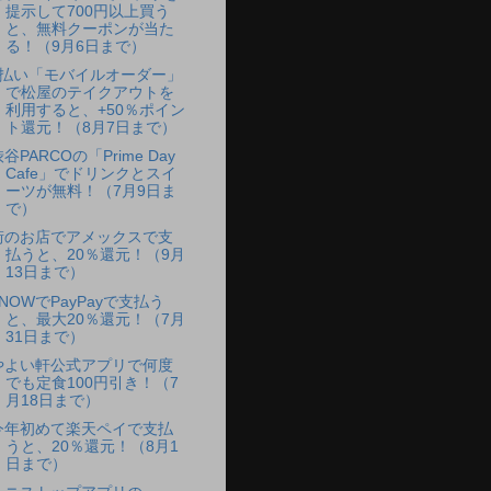
提示して700円以上買う
と、無料クーポンが当た
る！（9月6日まで）
d払い「モバイルオーダー」
で松屋のテイクアウトを
利用すると、+50％ポイン
ト還元！（8月7日まで）
谷PARCOの「Prime Day
Cafe」でドリンクとスイ
ーツが無料！（7月9日ま
で）
街のお店でアメックスで支
払うと、20％還元！（9月
13日まで）
7NOWでPayPayで支払う
と、最大20％還元！（7月
31日まで）
やよい軒公式アプリで何度
でも定食100円引き！（7
月18日まで）
今年初めて楽天ペイで支払
うと、20％還元！（8月1
日まで）