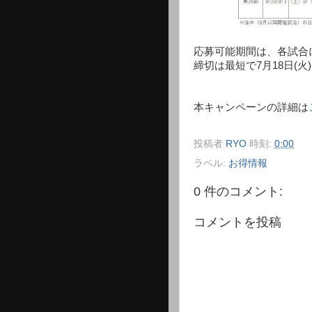
応募可能期間は、各試合
締切は最短で7月18日(
本キャンペーンの詳細は
投稿者
RYO
時刻:
0:00
ラベル:
お得情報
0 件のコメント:
コメントを投稿