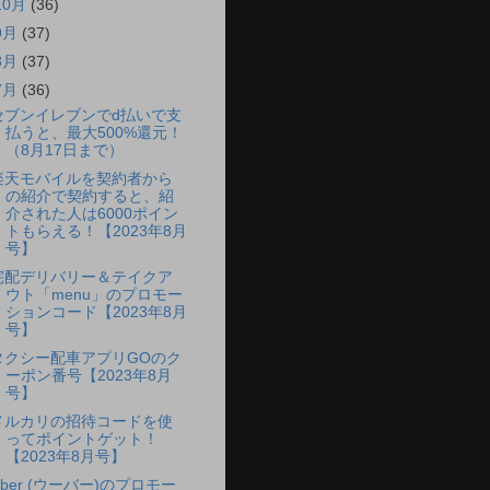
10月
(36)
9月
(37)
8月
(37)
7月
(36)
セブンイレブンでd払いで支
払うと、最大500%還元！
（8月17日まで）
楽天モバイルを契約者から
の紹介で契約すると、紹
介された人は6000ポイン
トもらえる！【2023年8月
号】
宅配デリバリー＆テイクア
ウト「menu」のプロモー
ションコード【2023年8月
号】
タクシー配車アプリGOのク
ーポン番号【2023年8月
号】
メルカリの招待コードを使
ってポイントゲット！
【2023年8月号】
Uber (ウーバー)のプロモー