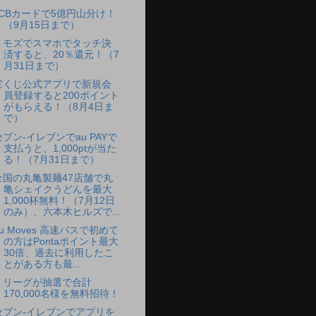
JCBカードで5億円山分け！
（9月15日まで）
トモズでスマホでタッチ決
済すると、20％還元！（7
月31日まで）
宝くじ公式アプリで新規会
員登録すると200ポイント
がもらえる！（8月4日ま
で）
セブン-イレブンでau PAYで
支払うと、1,000ptが当た
る！（7月31日まで）
全国の丸亀製麺47店舗で丸
亀シェイクうどんを最大
1,000杯無料！（7月12日
のみ）、六本木ヒルズで...
au Moves 高速バスで初めて
の方はPontaポイント最大
30倍、過去に利用したこ
とがある方も最...
Ｊリーグが抽選で合計
170,000名様を無料招待！
セブン-イレブンでアプリを