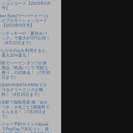
ションコード【2023年8月
号】
ber Eats(ウーバーイーツ)
のプロモーションコード
【2023年8月号】
ケンタッキーの「夏休みパ
ック」で最大670円お得！
（8月22日まで）
かながわPayを利用すると、
最大20%還元！
原宿でハーゲンダッツが新
商品「熟成バニラ 芳醇な
香り」の試食会！（7月30
日まで）
谷MIYASHITA PARKでス
マホクリーニングが無
料！（8月20日まで）
渋谷駅で福島県産 桃「あか
つき」が丸ごと1個無料で
もらえる！（7月28日ま
で）
レジャー予約サイトのklook
でPayPayで支払うと、最