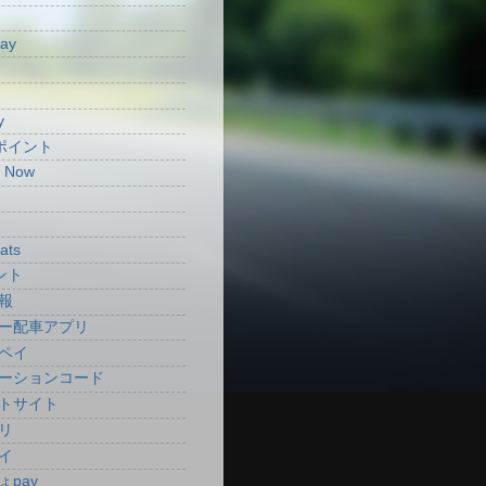
Pay
y
aポイント
t Now
ats
ント
報
ー配車アプリ
ペイ
ーションコード
トサイト
リ
イ
ょpay