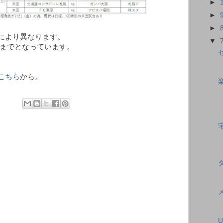
►
►
►
により異なります。
▼
火)までとなっています。
こちら
から。