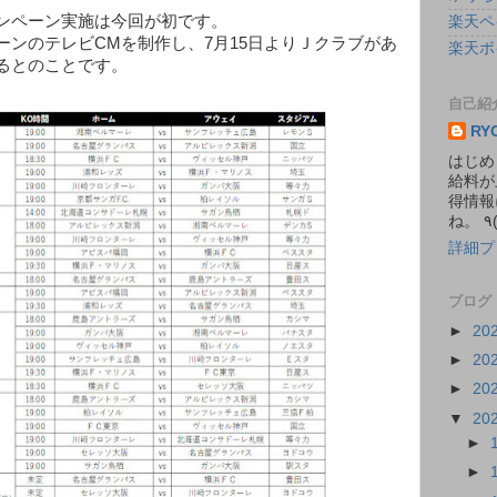
ンペーン実施は今回が初です。
楽天ペ
ーンのテレビCMを制作し、7月15日よりＪクラブがあ
楽天ポ
るとのことです。
自己紹
RY
はじめ
給料が
得情報
詳細プ
ブログ
►
20
►
20
►
20
▼
20
►
►