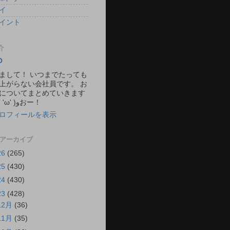
イ
イント
介
O
まして！ いつまでたっても
上がらない会社員です。 お
についてまとめていきます
ね。 ٩( 'ω' )وおー！
ロフィールを表示
 アーカイブ
26
(265)
25
(430)
24
(430)
23
(428)
12月
(36)
11月
(35)