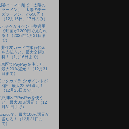
太陽のトマト麺で「太陽の
ラーメン」「太陽のチー
ズラーメン」が550円！
（12月16日、17日のみ）
ムビチケがイベント割適用
で映画が1200円で見られ
る！（2023年1月31日ま
で）
三井住友カードで旅行代金
を支払うと、最大全額無
料！（1月16日まで）
台東区でPayPayを使うと、
最大20％還元！（12月31
日まで）
ビックカメラでdポイントが
3倍、最大22.5%還元！
（12月25日まで）
江戸川区でPayPayを使う
と、最大30％還元！（12
月31日まで）
nanacoで、最大100%還元が
当たる！（12月31日ま
で）