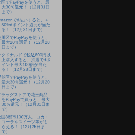
北区でPayPayを使うと、最
大30％還元！（12月31日
まで）
Amazonでd払いすると、＋
50%dポイント還元が当た
る！（12月31日まで）
荒川区でPayPayを使うと、
最大20％還元！（12月28
日まで）
マクドナルドで税込800円以
上購入すると、抽選でdポ
イント最大100倍が当た
る！（12月28日まで）
杉並区でPayPayを使うと、
最大30％還元！（12月20
日まで）
ドラッグストアで花王商品
をPayPayで買うと、最大
30％還元！（12月31日ま
で）
全国8都市100万人、コカ・
コーラやスイーツ等がも
らえる！（12月25日ま
で）