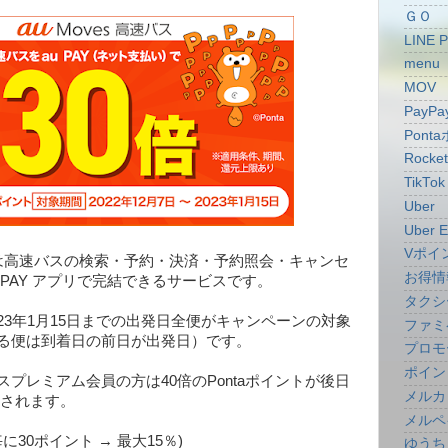
ＧＯ
LINE 
menu
MOV
PayPa
Pont
Rocke
TikTok
Uber
Uber E
Vポイ
バス」は高速バスの検索・予約・決済・予約照会・キャンセ
お得情
 PAY アプリで完結できるサービスです。
タクシ
23年1月15日までの出発日全便がキャンペーンの対象
ファミ
ぎる便は到着日の前日が出発日）です。
プロモ
ポイン
スプレミアム会員の方は40倍のPontaポイントが後日
メルカ
還元されます。
メルペ
毎に30ポイント → 最大15％)
ゆうち