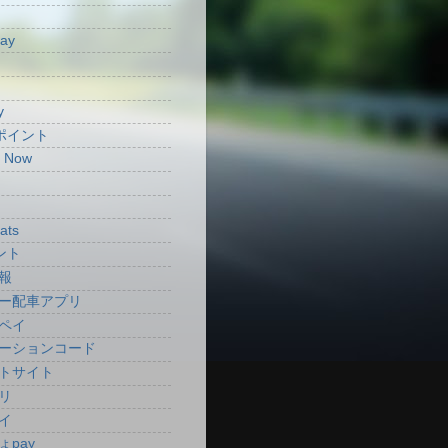
Pay
y
aポイント
t Now
ats
ント
報
ー配車アプリ
ペイ
ーションコード
トサイト
リ
イ
ょpay