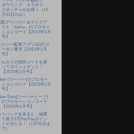
ラウンドワンの年越割で、
ボウリング、カラオケ、
スポッチャがお得！（12
月31日のみ）
宅配デリバリー＆テイクア
ウト「menu」のプロモー
ションコード【2023年1月
号】
タクシー配車アプリGOのク
ーポン番号【2023年1月
号】
メルカリの招待コードを使
ってポイントゲット！
【2023年1月号】
Uber (ウーバー)のプロモー
ションコード【2023年1月
号】
ber Eats(ウーバーイーツ)
のプロモーションコード
【2023年1月号】
ゆうパックを送ると、抽選
で最大3万PayPayポイン
トが当たる！（1月31日ま
で）