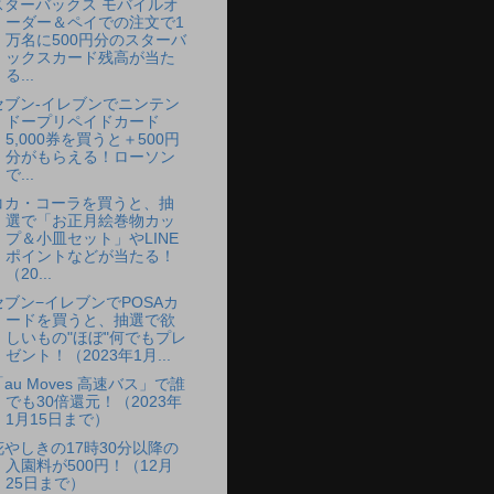
スターバックス モバイルオ
ーダー＆ペイでの注文で1
万名に500円分のスターバ
ックスカード残高が当た
る...
セブン-イレブンでニンテン
ドープリペイドカード
5,000券を買うと＋500円
分がもらえる！ローソン
で...
コカ・コーラを買うと、抽
選で「お正月絵巻物カッ
プ＆小皿セット」やLINE
ポイントなどが当たる！
（20...
セブン−イレブンでPOSAカ
ードを買うと、抽選で欲
しいもの"ほぼ"何でもプレ
ゼント！（2023年1月...
「au Moves 高速バス」で誰
でも30倍還元！（2023年
1月15日まで）
花やしきの17時30分以降の
入園料が500円！（12月
25日まで）