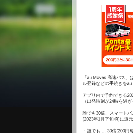
「au Moves 高速
ル登録などの手続きをau
アプリ内で予約できる20
（出発時刻が24時を過
誰でも30倍、スマートパ
(2023年1月下旬頃)に
・誰でも … 30倍(200円