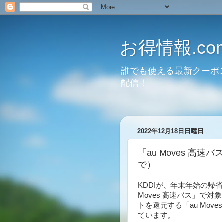
お得情報.co
誰でも使える最新クーポ
配信！
2022年12月18日日曜日
「au Moves 高速
で）
KDDIが、年末年始の帰
Moves 高速バス」で対
トを還元する「au Move
ています。