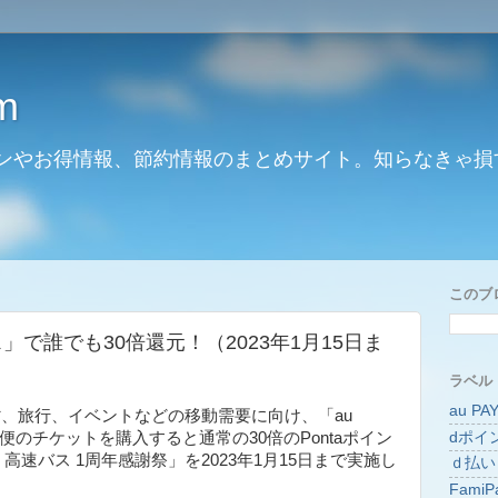
m
ンやお得情報、節約情報のまとめサイト。知らなきゃ損
このブ
バス」で誰でも30倍還元！（2023年1月15日ま
ラベル
au PA
省、旅行、イベントなどの移動需要に向け、「au
dポイ
象便のチケットを購入すると通常の30倍のPontaポイン
s 高速バス 1周年感謝祭」を2023年1月15日まで実施し
ｄ払い
FamiP