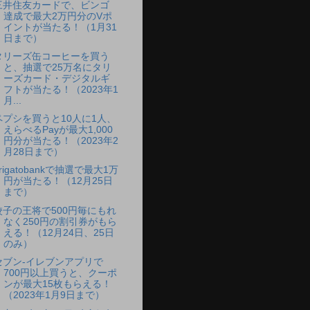
三井住友カードで、ビンゴ
達成で最大2万円分のVポ
イントが当たる！（1月31
日まで）
タリーズ缶コーヒーを買う
と、抽選で25万名にタリ
ーズカード・デジタルギ
フトが当たる！（2023年1
月...
ペプシを買うと10人に1人、
えらべるPayが最大1,000
円分が当たる！（2023年2
月28日まで）
rigatobankで抽選で最大1万
円が当たる！（12月25日
まで）
餃子の王将で500円毎にもれ
なく250円の割引券がもら
える！（12月24日、25日
のみ）
セブン‐イレブンアプリで
700円以上買うと、クーポ
ンが最大15枚もらえる！
（2023年1月9日まで）