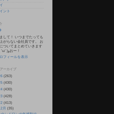
イ
イント
介
O
まして！ いつまでたっても
上がらない会社員です。 お
についてまとめていきます
ね。 ٩( 'ω' )وおー！
ロフィールを表示
 アーカイブ
26
(263)
25
(430)
24
(430)
23
(428)
22
(413)
12月
(35)