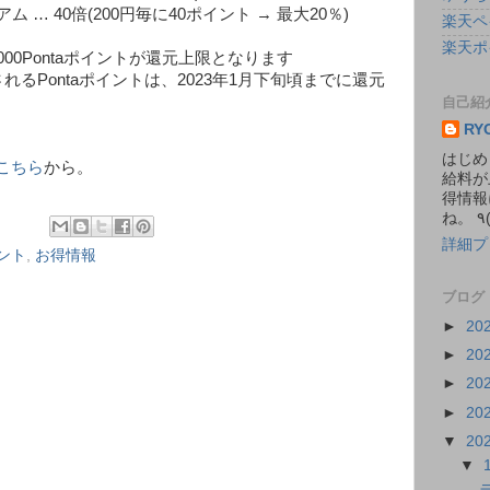
 … 40倍(200円毎に40ポイント → 最大20％)
楽天ペ
楽天ポ
0,000Pontaポイントが還元上限となります
るPontaポイントは、2023年1月下旬頃までに還元
自己紹
RY
はじめ
こちら
から。
給料が
得情報
詳細プ
イント
,
お得情報
ブログ
►
20
►
20
►
20
►
20
▼
20
▼